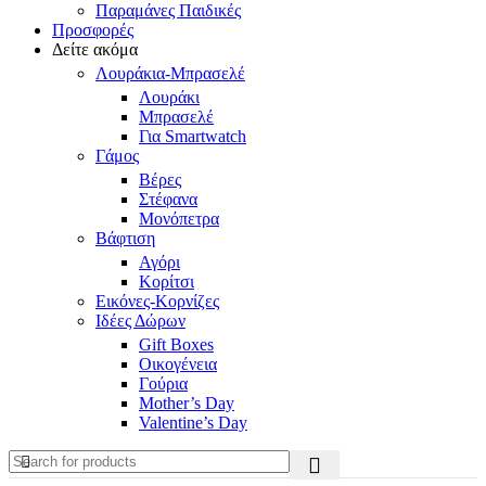
Παραμάνες Παιδικές
Προσφορές
Δείτε ακόμα
Λουράκια-Μπρασελέ
Λουράκι
Μπρασελέ
Για Smartwatch
Γάμος
Βέρες
Στέφανα
Μονόπετρα
Βάφτιση
Αγόρι
Κορίτσι
Εικόνες-Κορνίζες
Ιδέες Δώρων
Gift Boxes
Οικογένεια
Γούρια
Mother’s Day
Valentine’s Day