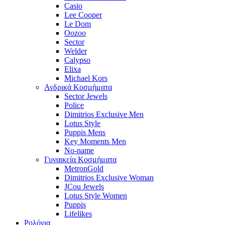
Casio
Lee Cooper
Le Dom
Oozoo
Sector
Welder
Calypso
Elixa
Michael Kors
Ανδρικά Κοσμήματα
Sector Jewels
Police
Dimitrios Exclusive Men
Lotus Style
Puppis Mens
Key Moments Men
No-name
Γυναικεία Κοσμήματα
MetronGold
Dimitrios Exclusive Woman
JCou Jewels
Lotus Style Women
Puppis
Lifelikes
Ρολόγια