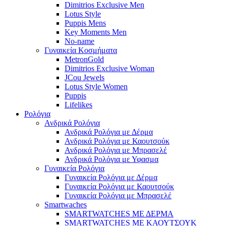
Dimitrios Exclusive Men
Lotus Style
Puppis Mens
Key Moments Men
No-name
Γυναικεία Κοσμήματα
MetronGold
Dimitrios Exclusive Woman
JCou Jewels
Lotus Style Women
Puppis
Lifelikes
Ρολόγια
Ανδρικά Ρολόγια
Ανδρικά Ρολόγια με Δέρμα
Ανδρικά Ρολόγια με Καουτσούκ
Ανδρικά Ρολόγια με Μπρασελέ
Ανδρικά Ρολόγια με Υφασμα
Γυναικεία Ρολόγια
Γυναικεία Ρολόγια με Δέρμα
Γυναικεία Ρολόγια με Καουτσούκ
Γυναικεία Ρολόγια με Μπρασελέ
Smartwaches
SMARTWATCHES ΜΕ ΔΕΡΜΑ
SMARTWATCHES ΜΕ ΚΑΟΥΤΣΟΥΚ