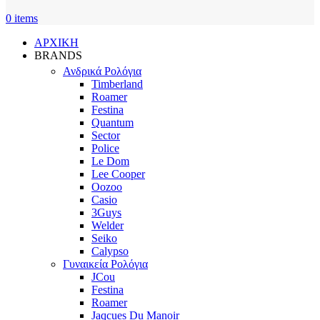
0
items
ΑΡΧΙΚΗ
BRANDS
Ανδρικά Ρολόγια
Timberland
Roamer
Festina
Quantum
Sector
Police
Le Dom
Lee Cooper
Oozoo
Casio
3Guys
Welder
Seiko
Calypso
Γυναικεία Ρολόγια
JCou
Festina
Roamer
Jaqcues Du Manoir