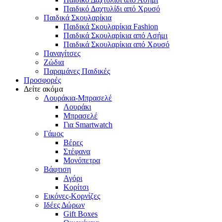
Παιδικό Δαχτυλίδι από Χρυσό
Παιδικά Σκουλαρίκια
Παιδικά Σκουλαρίκια Fashion
Παιδικά Σκουλαρίκια από Ασήμι
Παιδικά Σκουλαρίκια από Χρυσό
Παναγίτσες
Ζώδια
Παραμάνες Παιδικές
Προσφορές
Δείτε ακόμα
Λουράκια-Μπρασελέ
Λουράκι
Μπρασελέ
Για Smartwatch
Γάμος
Βέρες
Στέφανα
Μονόπετρα
Βάφτιση
Αγόρι
Κορίτσι
Εικόνες-Κορνίζες
Ιδέες Δώρων
Gift Boxes