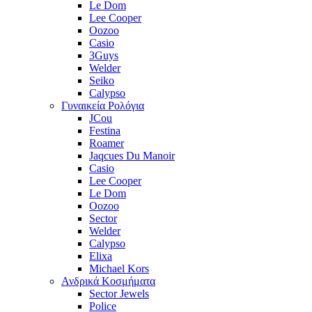
Le Dom
Lee Cooper
Oozoo
Casio
3Guys
Welder
Seiko
Calypso
Γυναικεία Ρολόγια
JCou
Festina
Roamer
Jaqcues Du Manoir
Casio
Lee Cooper
Le Dom
Oozoo
Sector
Welder
Calypso
Elixa
Michael Kors
Ανδρικά Κοσμήματα
Sector Jewels
Police