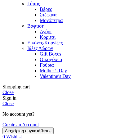
Γάμος
Βέρες
Στέφανα
Μονόπετρα
Βάφτιση
Αγόρι
Κορίτσι
Εικόνες-Κορνίζες
Ιδέες Δώρων
Gift Boxes
Οικογένεια
Γούρια
Mother’s Day
Valentine’s Day
Shopping cart
Close
Sign in
Close
No account yet?
Create an Account
Διαχείριση συγκατάθεσης
0
Wishlist