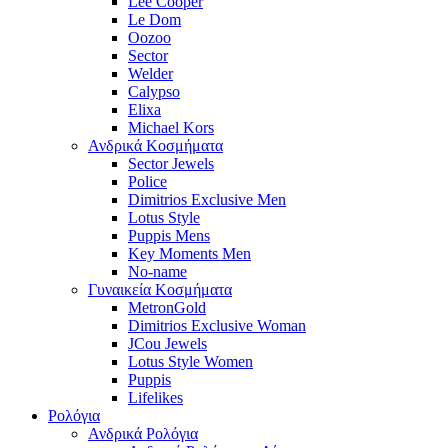
Lee Cooper
Le Dom
Oozoo
Sector
Welder
Calypso
Elixa
Michael Kors
Ανδρικά Κοσμήματα
Sector Jewels
Police
Dimitrios Exclusive Men
Lotus Style
Puppis Mens
Key Moments Men
No-name
Γυναικεία Κοσμήματα
MetronGold
Dimitrios Exclusive Woman
JCou Jewels
Lotus Style Women
Puppis
Lifelikes
Ρολόγια
Ανδρικά Ρολόγια