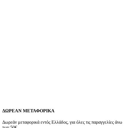
Add to wishlist
Προσθήκη στο καλάθι
Quick view
JCou Queen’s Mini Green Mother Of Pearl Two
Tone Stainless Steel Bracelet JU17031-22
189,00
€
Φύλο: Γυναικείο Μηχανισμός: Μπαταρίας Κρύσταλλο: Ορυκτό
Κρύσταλλο. Καντράν: Πράσινο Mother Of Pearl Υλικό Κάσας:
Ανοξείδωτο Ατσάλι Διάμετρος Κάσας: 32mm Δέσιμο: Μπρασελέ
Υλικό Δεσίματος: Ανοξείδωτο ατσάλι Χρώμα Δεσίματος: Δίχρωμο
Κούμπωμα: Ασφαλείας. Αδιάβροχο: 10 Atm Εγγύηση: 2 ετών
επίσημης αντιπροσωπείας.
Add to wishlist
Προσθήκη στο καλάθι
Quick view
ΔΩΡΕΑΝ ΜΕΤΑΦΟΡΙΚΑ
Δωρεάν μεταφορικά εντός Ελλάδος, για όλες τις παραγγελίες άνω
των 50€