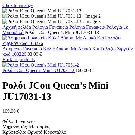
Click to enlarge
Αρχική σελίδα
Ρολόγια
Γυναικεία Ρολόγια
Γυναικεία Ρολόγια με
Μπρασελέ
Ρολόι JCou Queen’s Mini JU17031-13
Ασημένιο Γυναικείo Κολιέ Δάκρυ, Με Λευκά Και Γαλάζιο Ζιργκόν
κωδ.103226
33,00
€
Back to products
Ρολόι JCou Queen's Mini JU17031-2
169,00
€
Ρολόι JCou Queen’s Mini
JU17031-13
169,00
€
Φύλο: Γυναικείο
Μηχανισμός: Μπαταρίας
Κρύσταλλο: Ορυκτό Κρύσταλλο.