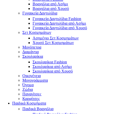
Βραχιόλια από Ασήμι
Βραχιόλια από Χρυσό
Γυναικεία Δαχτυλίδια
Γυναικεία Δαχτυλίδια Fashion
Γυναικεία Δαχτυλίδια από Ασήμι
Γυναικεία Δαχτυλίδια από Χρυσό
Σετ Κοσμημάτων
Ασημένιο Σετ Κοσμημάτων
Χρυσό Σετ Κοσμημάτων
Μονόπετρα
Διαμάντια
Σκουλαρίκια
Σκουλαρίκια Fashion
Σκουλαρίκια από Ασήμι
Σκουλαρίκια από Χρυσό
Οικογένεια
Μονογράμματα
Όνομα
Ζώδια
Παναγίτσες
Καρφίτσες
Παιδικά Κοσμήματα
Παιδικά Βραχιόλια