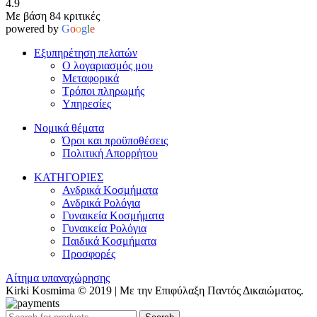
4.9
Με βάση 84 κριτικές
powered by
G
o
o
g
l
e
Εξυπηρέτηση πελατών
Ο λογαριασμός μου
Μεταφορικά
Τρόποι πληρωμής
Υπηρεσίες
Νομικά θέματα
Όροι και προϋποθέσεις
Πολιτική Απορρήτου
ΚΑΤΗΓΟΡΙΕΣ
Ανδρικά Κοσμήματα
Ανδρικά Ρολόγια
Γυναικεία Κοσμήματα
Γυναικεία Ρολόγια
Παιδικά Κοσμήματα
Προσφορές
Αίτημα υπαναχώρησης
Kirki Kosmima © 2019 | Με την Επιφύλαξη Παντός Δικαιώματος.