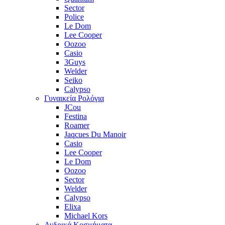
Sector
Police
Le Dom
Lee Cooper
Oozoo
Casio
3Guys
Welder
Seiko
Calypso
Γυναικεία Ρολόγια
JCou
Festina
Roamer
Jaqcues Du Manoir
Casio
Lee Cooper
Le Dom
Oozoo
Sector
Welder
Calypso
Elixa
Michael Kors
Ανδρικά Κοσμήματα