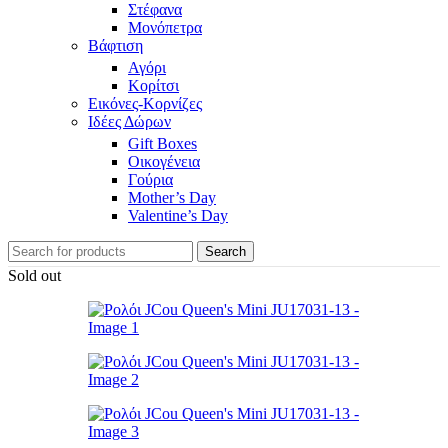
Στέφανα
Μονόπετρα
Βάφτιση
Αγόρι
Κορίτσι
Εικόνες-Κορνίζες
Ιδέες Δώρων
Gift Boxes
Οικογένεια
Γούρια
Mother’s Day
Valentine’s Day
Search
Sold out