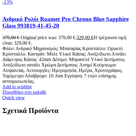
-13%
Ανδρικό Ρολόι Roamer Pro Chrono Blue Sapphire
Glass 993819-41-45-20
379,00
€
Original price was: 379,00 €.
329,00
€
Η τρέχουσα τιμή
είναι: 329,00 €.
Φύλο: Ανδρικό Μηχανισμός: Μπαταρίας Κρύσταλλο: Ορυκτό
Κρύσταλλο. Καντράν: Μπλε Υλικό Κάσας: Ανοξείδωτο Ατσάλι
Διάμετρος Κάσας: 42mm Δέσιμο: Μπρασελέ Υλικό Δεσίματος:
Ανοξείδωτο ατσάλι Χρώμα Δεσίματος: Ασημί Κούμπωμα:
Ασφαλείας. Λειτουργίες: Ημερομηνία, Ημέρα, Χρονογράφος,
Ταχύμετρο Αδιάβροχο: 10 Atm Εγγύηση: 7 ετών επίσημης
αντιπροσωπείας.
Add to wishlist
Προσθήκη στο καλάθι
Quick view
Σχετικά Προϊόντα
JCOU Iris Two Tone Stainless Steel Bracelet