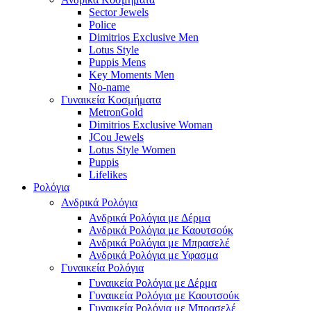
Sector Jewels
Police
Dimitrios Exclusive Men
Lotus Style
Puppis Mens
Key Moments Men
No-name
Γυναικεία Κοσμήματα
MetronGold
Dimitrios Exclusive Woman
JCou Jewels
Lotus Style Women
Puppis
Lifelikes
Ρολόγια
Ανδρικά Ρολόγια
Ανδρικά Ρολόγια με Δέρμα
Ανδρικά Ρολόγια με Καουτσούκ
Ανδρικά Ρολόγια με Μπρασελέ
Ανδρικά Ρολόγια με Υφασμα
Γυναικεία Ρολόγια
Γυναικεία Ρολόγια με Δέρμα
Γυναικεία Ρολόγια με Καουτσούκ
Γυναικεία Ρολόγια με Μπρασελέ