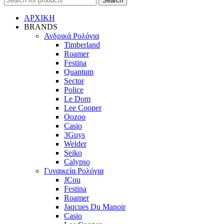
Search
ΑΡΧΙΚΗ
BRANDS
Ανδρικά Ρολόγια
Timberland
Roamer
Festina
Quantum
Sector
Police
Le Dom
Lee Cooper
Oozoo
Casio
3Guys
Welder
Seiko
Calypso
Γυναικεία Ρολόγια
JCou
Festina
Roamer
Jaqcues Du Manoir
Casio