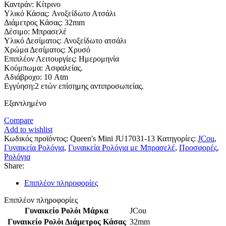
Καντράν: Κίτρινο
Υλικό Κάσας: Ανοξείδωτο Ατσάλι
Διάμετρος Κάσας: 32mm
Δέσιμο: Μπρασελέ
Υλικό Δεσίματος: Ανοξείδωτο ατσάλι
Χρώμα Δεσίματος: Χρυσό
Επιπλέον Λειτουργίες: Ημερομηνία
Κούμπωμα: Ασφαλείας.
Αδιάβροχο: 10 Atm
Εγγύηση:2 ετών επίσημης αντιπροσωπείας.
Εξαντλημένο
Compare
Add to wishlist
Κωδικός προϊόντος:
Queen's Mini JU17031-13
Κατηγορίες:
JCou
,
Γυναικεία Ρολόγια
,
Γυναικεία Ρολόγια με Μπρασελέ
,
Προσφορές
,
Ρολόγια
Share:
Επιπλέον πληροφορίες
Επιπλέον πληροφορίες
Γυναικείο Ρολόι Μάρκα
JCou
Γυναικείο Ρολόι Διάμετρος Κάσας
32mm