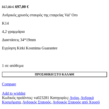
Original
Η
697,00
€
817,00
€
price
τρέχουσα
Ανδρικός χρυσός σταυρός της εταιρείας Val’ Oro
was:
τιμή
817,00 €.
είναι:
Κ14
697,00 €.
4,2 γραμμάρια
Διαστάσεις 34*19mm
Εγγύηση Kirki Kosmima Guarantee
1 σε απόθεμα
Χρυσός
ΠΡΟΣΘΉΚΗ ΣΤΟ ΚΑΛΆΘΙ
Σταυρός
Κ14
Compare
Val'
Oro
Add to wishlist
κωδ.va023281
Κωδικός προϊόντος:
va023281
Κατηγορίες:
Αγόρι
,
Ανδρικά
ποσότητα
Κοσμήματα
,
Ανδρικός Σταυρός
,
Ανδρικός Σταυρός από Χρυσό