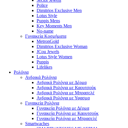
Sector Jewels
Police
Dimitrios Exclusive Men
Lotus Style
Puppis Mens
Key Moments Men
No-name
Γυναικεία Κοσμήματα
MetronGold
Dimitrios Exclusive Woman
JCou Jewels
Lotus Style Women
Puppis
Lifelikes
Ρολόγια
Ανδρικά Ρολόγια
Ανδρικά Ρολόγια με Δέρμα
Ανδρικά Ρολόγια με Καουτσούκ
Ανδρικά Ρολόγια με Μπρασελέ
Ανδρικά Ρολόγια με Υφασμα
Γυναικεία Ρολόγια
Γυναικεία Ρολόγια με Δέρμα
Γυναικεία Ρολόγια με Καουτσούκ
Γυναικεία Ρολόγια με Μπρασελέ
Smartwaches