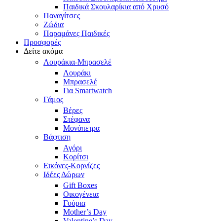
Παιδικά Σκουλαρίκια από Χρυσό
Παναγίτσες
Ζώδια
Παραμάνες Παιδικές
Προσφορές
Δείτε ακόμα
Λουράκια-Μπρασελέ
Λουράκι
Μπρασελέ
Για Smartwatch
Γάμος
Βέρες
Στέφανα
Μονόπετρα
Βάφτιση
Αγόρι
Κορίτσι
Εικόνες-Κορνίζες
Ιδέες Δώρων
Gift Boxes
Οικογένεια
Γούρια
Mother’s Day
Valentine’s Day