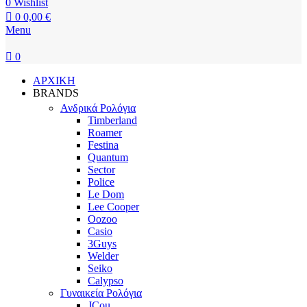
0
Wishlist
0
0,00
€
Menu
0
ΑΡΧΙΚΗ
BRANDS
Ανδρικά Ρολόγια
Timberland
Roamer
Festina
Quantum
Sector
Police
Le Dom
Lee Cooper
Oozoo
Casio
3Guys
Welder
Seiko
Calypso
Γυναικεία Ρολόγια
JCou