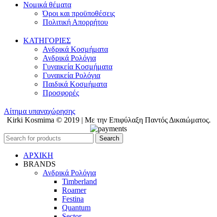
Νομικά θέματα
Όροι και προϋποθέσεις
Πολιτική Απορρήτου
ΚΑΤΗΓΟΡΙΕΣ
Ανδρικά Κοσμήματα
Ανδρικά Ρολόγια
Γυναικεία Κοσμήματα
Γυναικεία Ρολόγια
Παιδικά Κοσμήματα
Προσφορές
Αίτημα υπαναχώρησης
Kirki Kosmima © 2019 | Με την Επιφύλαξη Παντός Δικαιώματος.
Search
ΑΡΧΙΚΗ
BRANDS
Ανδρικά Ρολόγια
Timberland
Roamer
Festina
Quantum
Sector