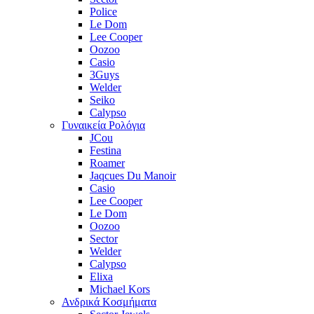
Police
Le Dom
Lee Cooper
Oozoo
Casio
3Guys
Welder
Seiko
Calypso
Γυναικεία Ρολόγια
JCou
Festina
Roamer
Jaqcues Du Manoir
Casio
Lee Cooper
Le Dom
Oozoo
Sector
Welder
Calypso
Elixa
Michael Kors
Ανδρικά Κοσμήματα