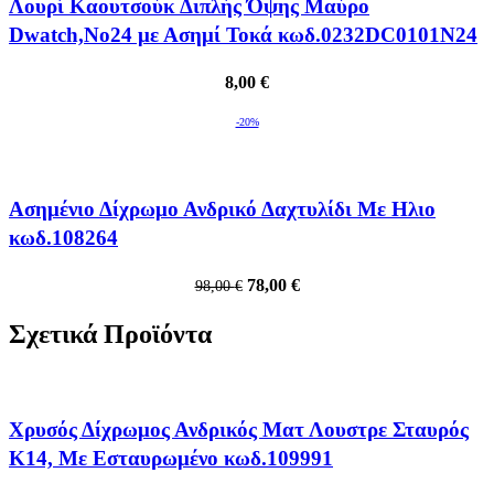
Λουρί Καουτσούκ Διπλής Όψης Μαύρο
Dwatch,No24 με Ασημί Τοκά κωδ.0232DC0101N24
8,00
€
-20%
Ασημένιο Δίχρωμο Ανδρικό Δαχτυλίδι Με Ηλιο
κωδ.108264
Original
Η
78,00
€
98,00
€
price
τρέχουσα
Σχετικά Προϊόντα
was:
τιμή
98,00 €.
είναι:
78,00 €.
Xρυσός Δίχρωμος Ανδρικός Ματ Λουστρε Σταυρός
Κ14, Με Εσταυρωμένο κωδ.109991