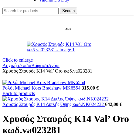
Search
-15%
Click to enlarge
Αρχική σελίδα
Βάφτιση
Αγόρι
Χρυσός Σταυρός Κ14 Val’ Oro κωδ.va023281
Ρολόι Michael Kors Bradshaw MK6554
315,00
€
Back to products
Χρυσός Σταυρός Κ14 Διπλής Όψης κωδ.NK024232
642,00
€
Χρυσός Σταυρός Κ14 Val’ Oro
κωδ.va023281