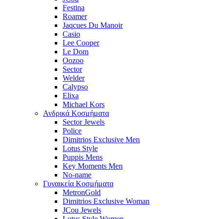
Festina
Roamer
Jaqcues Du Manoir
Casio
Lee Cooper
Le Dom
Oozoo
Sector
Welder
Calypso
Elixa
Michael Kors
Ανδρικά Κοσμήματα
Sector Jewels
Police
Dimitrios Exclusive Men
Lotus Style
Puppis Mens
Key Moments Men
No-name
Γυναικεία Κοσμήματα
MetronGold
Dimitrios Exclusive Woman
JCou Jewels
Lotus Style Women