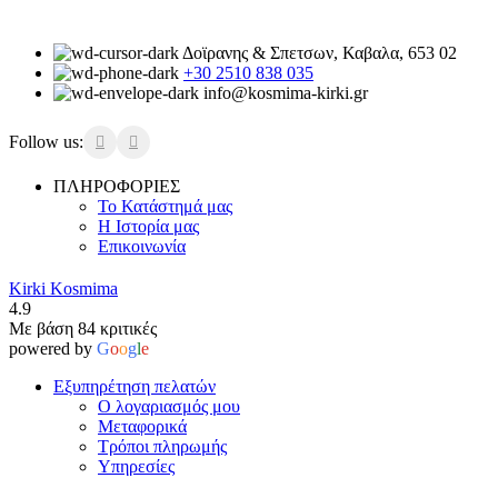
Δοϊρανης & Σπετσων, Καβαλα, 653 02
+30 2510 838 035
info@kosmima-kirki.gr
Follow us:
ΠΛΗΡΟΦΟΡΙΕΣ
Το Κατάστημά μας
Η Ιστορία μας
Επικοινωνία
Kirki Kosmima
4.9
Με βάση 84 κριτικές
powered by
G
o
o
g
l
e
Εξυπηρέτηση πελατών
Ο λογαριασμός μου
Μεταφορικά
Τρόποι πληρωμής
Υπηρεσίες