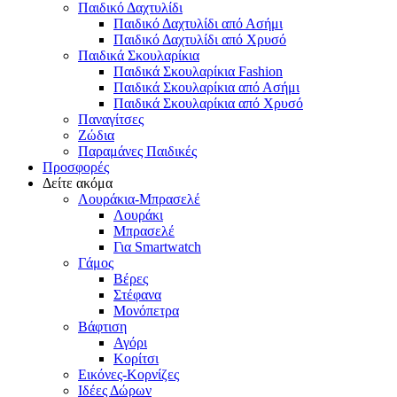
Παιδικό Δαχτυλίδι
Παιδικό Δαχτυλίδι από Ασήμι
Παιδικό Δαχτυλίδι από Χρυσό
Παιδικά Σκουλαρίκια
Παιδικά Σκουλαρίκια Fashion
Παιδικά Σκουλαρίκια από Ασήμι
Παιδικά Σκουλαρίκια από Χρυσό
Παναγίτσες
Ζώδια
Παραμάνες Παιδικές
Προσφορές
Δείτε ακόμα
Λουράκια-Μπρασελέ
Λουράκι
Μπρασελέ
Για Smartwatch
Γάμος
Βέρες
Στέφανα
Μονόπετρα
Βάφτιση
Αγόρι
Κορίτσι
Εικόνες-Κορνίζες
Ιδέες Δώρων