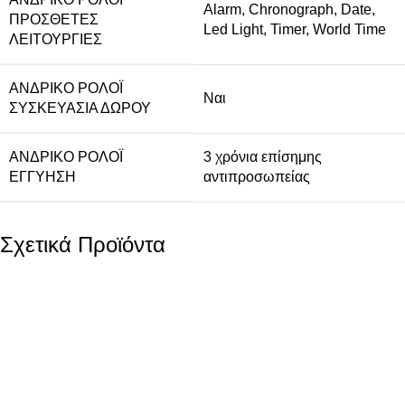
Alarm
,
Chronograph
,
Date
,
ΠΡΌΣΘΕΤΕΣ
Led Light
,
Timer
,
World Time
ΛΕΙΤΟΥΡΓΊΕΣ
ΑΝΔΡΙΚΌ ΡΟΛΌΙ
Ναι
ΣΥΣΚΕΥΑΣΊΑ ΔΏΡΟΥ
ΑΝΔΡΙΚΌ ΡΟΛΌΙ
3 χρόνια επίσημης
ΕΓΓΎΗΣΗ
αντιπροσωπείας
Σχετικά Προϊόντα
Ρολόι Casio G-Shock
Χακί GD-010-3ER
119,00
€
Χαρακτηριστικά ΦΥΛΟ