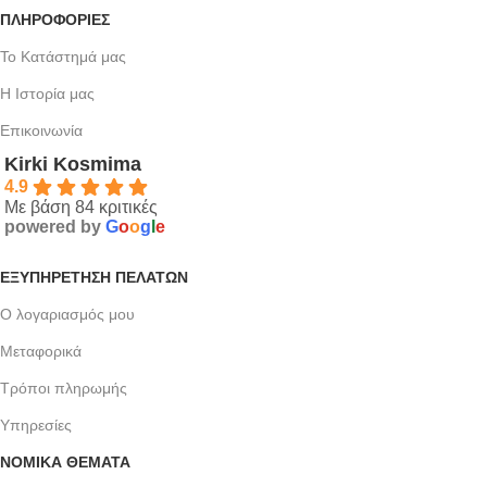
ΠΛΗΡΟΦΟΡΙΕΣ
Το Κατάστημά μας
Η Ιστορία μας
Επικοινωνία
Kirki Kosmima
4.9
Με βάση 84 κριτικές
powered by
G
o
o
g
l
e
ΕΞΥΠΗΡΈΤΗΣΗ ΠΕΛΑΤΏΝ
Ο λογαριασμός μου
Μεταφορικά
Τρόποι πληρωμής
Υπηρεσίες
ΝΟΜΙΚΆ ΘΈΜΑΤΑ