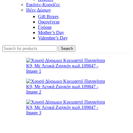
Εικόνες-Κορνίζες
Ιδέες Δώρων
Gift Boxes
Οικογένεια
Γούρια
Mother’s Day
Valentine’s Day
Search