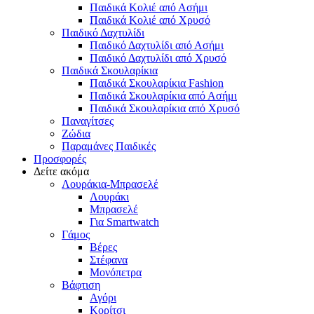
Παιδικά Κολιέ από Ασήμι
Παιδικά Κολιέ από Χρυσό
Παιδικό Δαχτυλίδι
Παιδικό Δαχτυλίδι από Ασήμι
Παιδικό Δαχτυλίδι από Χρυσό
Παιδικά Σκουλαρίκια
Παιδικά Σκουλαρίκια Fashion
Παιδικά Σκουλαρίκια από Ασήμι
Παιδικά Σκουλαρίκια από Χρυσό
Παναγίτσες
Ζώδια
Παραμάνες Παιδικές
Προσφορές
Δείτε ακόμα
Λουράκια-Μπρασελέ
Λουράκι
Μπρασελέ
Για Smartwatch
Γάμος
Βέρες
Στέφανα
Μονόπετρα
Βάφτιση
Αγόρι
Κορίτσι