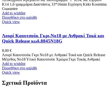
Κ14 1,6 γραμμάρια Διαστάσεις 33*16mm Εγγύηση Kirki Kosmima
Guarantee
Add to wishlist
Προσθήκη στο καλάθι
Quick view
Λουρί Καουτσούκ Γκρι,No18 με Ανθρακί Τοκά και
Quick Release κωδ.8845N18G
8,00
€
Λουρί Καουτσούκ Γκρι No18 με Ανθρακί Τοκά και Quick Release
Μέγεθος Νο18 Υλικό Καουτσούκ Χρώμα Γκρι Τοκάς Ανθρακί
Add to wishlist
Προσθήκη στο καλάθι
Quick view
Σχετικά Προϊόντα
Χρυσό Κρεμαστό Παναγίτσα K9 Με Λευκά Ζιργκόν
κωδ.109986