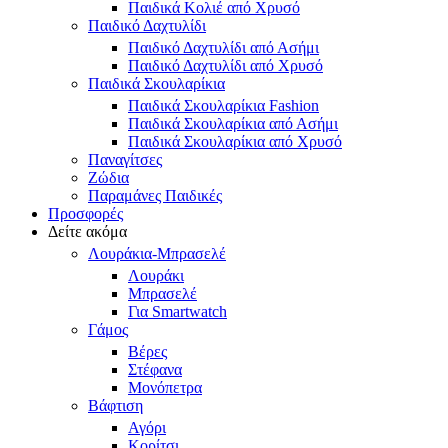
Παιδικά Κολιέ από Χρυσό
Παιδικό Δαχτυλίδι
Παιδικό Δαχτυλίδι από Ασήμι
Παιδικό Δαχτυλίδι από Χρυσό
Παιδικά Σκουλαρίκια
Παιδικά Σκουλαρίκια Fashion
Παιδικά Σκουλαρίκια από Ασήμι
Παιδικά Σκουλαρίκια από Χρυσό
Παναγίτσες
Ζώδια
Παραμάνες Παιδικές
Προσφορές
Δείτε ακόμα
Λουράκια-Μπρασελέ
Λουράκι
Μπρασελέ
Για Smartwatch
Γάμος
Βέρες
Στέφανα
Μονόπετρα
Βάφτιση
Αγόρι
Κορίτσι