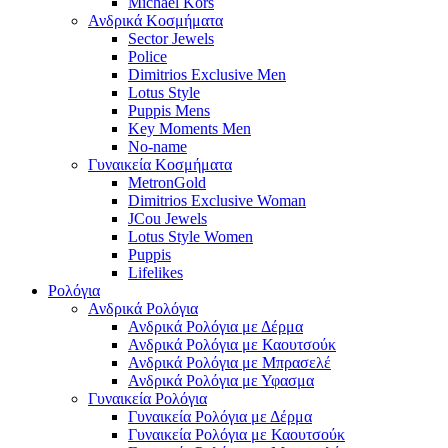
Michael Kors
Ανδρικά Κοσμήματα
Sector Jewels
Police
Dimitrios Exclusive Men
Lotus Style
Puppis Mens
Key Moments Men
No-name
Γυναικεία Κοσμήματα
MetronGold
Dimitrios Exclusive Woman
JCou Jewels
Lotus Style Women
Puppis
Lifelikes
Ρολόγια
Ανδρικά Ρολόγια
Ανδρικά Ρολόγια με Δέρμα
Ανδρικά Ρολόγια με Καουτσούκ
Ανδρικά Ρολόγια με Μπρασελέ
Ανδρικά Ρολόγια με Υφασμα
Γυναικεία Ρολόγια
Γυναικεία Ρολόγια με Δέρμα
Γυναικεία Ρολόγια με Καουτσούκ