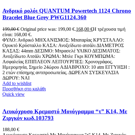
Ανδρικό ρολόι QUANTUM Powertech 1124 Chrono
Bracelet Blue Grey PWG1124.360
199,00
€
Original price was: 199,00 €.
168,00
€
Η τρέχουσα τιμή
είναι: 168,00 €.
ΦΥΛΟ: Ανδρικό ΜΗΧΑΝΙΣΜΟΣ: Μπαταρίας ΚΡΥΣΤΑΛΛΟ:
Ορυκτό Κρύσταλλο ΚΑΣΑ: Ανοξείδωτο ατσάλι ΔΙΑΜΕΤΡΟΣ
ΚΑΣΑΣ: 44mm ΔΕΣΙΜΟ: Μπρασελέ ΥΛΙΚΟ ΔΕΣΙΜΑΤΟΣ:
Ανοξείδωτο Ατσάλι ΧΡΩΜΑ: Μπλε Γκρι ΚΟΥΜΠΩΜΑ:
Ασφαλείας ΕΠΙΠΛΕΟΝ ΛΕΙΤΟΥΡΓΙΕΣ: Χρονογράφος,
Ημερομηνία, Σημείο 24ώρου ΑΔΙΑΒΡΟΧΟ: 10 atm ΕΓΓΥΗΣΗ :
2 ετών επίσημης αντιπροσωπείας. ΔΩΡΕΑΝ ΣΥΣΚΕΥΑΣΙΑ
ΔΩΡΟΥ: NAI
Add to wishlist
Προσθήκη στο καλάθι
Quick view
Λευκόχρυσο Κρεμαστό Μονόγραμμα “τ” K14, Με
Ζιργκόν κωδ.103793
188,00
€
Λευκόχρυσο Κρεμαστό Με Μονόγραμμα "τ" K14, Με Ζιργκόν