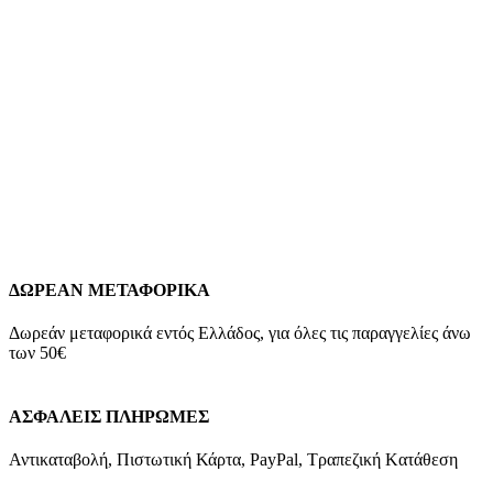
Των Αγίων Κωνσταντίνου Και Ελένης Και Τιρκουάζ
Ζιργκόν κωδ.110013
229,00
€
Χρυσό Γυναικείο Δίχρωμο Κρεμαστό Διπλής Οψης K9, Με
Κωνσταντινάτο, Με Την Αναπαράσταση Των Αγίων Κωνσταντίνου
Και Ελένης Και Τιρκουάζ Ζιργκόν Κ9 Βάρος: 1,6 γραμμάρια
Διαστάσεις: 20*14mm Εγγύηση Kirki Kosmima Guarantee 6033ΚΤ
Add to wishlist
Προσθήκη στο καλάθι
Quick view
ΔΩΡΕΑΝ ΜΕΤΑΦΟΡΙΚΑ
Δωρεάν μεταφορικά εντός Ελλάδος, για όλες τις παραγγελίες άνω
των 50€
ΑΣΦΑΛΕΙΣ ΠΛΗΡΩΜΕΣ
Αντικαταβολή, Πιστωτική Κάρτα, PayPal, Τραπεζική Kατάθεση