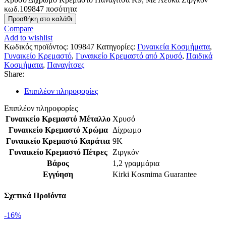
κωδ.109847 ποσότητα
Προσθήκη στο καλάθι
Compare
Add to wishlist
Κωδικός προϊόντος:
109847
Κατηγορίες:
Γυναικεία Κοσμήματα
,
Γυναικείο Κρεμαστό
,
Γυναικείο Κρεμαστό από Χρυσό
,
Παιδικά
Κοσμήματα
,
Παναγίτσες
Share:
Επιπλέον πληροφορίες
Επιπλέον πληροφορίες
Γυναικείο Κρεμαστό Μέταλλο
Χρυσό
Γυναικείο Κρεμαστό Χρώμα
Δίχρωμο
Γυναικείο Κρεμαστό Καράτια
9Κ
Γυναικείο Κρεμαστό Πέτρες
Ζιργκόν
Βάρος
1,2 γραμμάρια
Εγγύηση
Kirki Kosmima Guarantee
Σχετικά Προϊόντα
-16%