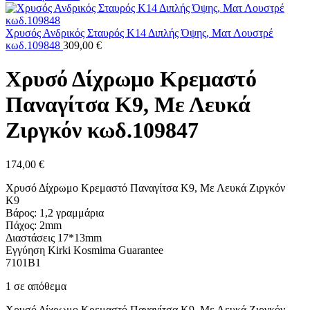
Xρυσός Ανδρικός Σταυρός Κ14 Διπλής Όψης, Ματ Λουστρέ
κωδ.109848
309,00
€
Χρυσό Δίχρωμο Κρεμαστό
Παναγίτσα K9, Με Λευκά
Ζιργκόν κωδ.109847
174,00
€
Χρυσό Δίχρωμο Κρεμαστό Παναγίτσα K9, Με Λευκά Ζιργκόν
Κ9
Βάρος: 1,2 γραμμάρια
Πάχος: 2mm
Διαστάσεις 17*13mm
Εγγύηση Kirki Kosmima Guarantee
7101B1
1 σε απόθεμα
Χρυσό Δίχρωμο Κρεμαστό Παναγίτσα K9, Με Λευκά Ζιργκόν