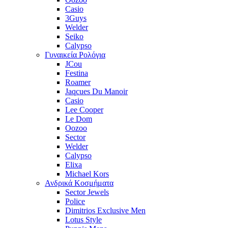
Casio
3Guys
Welder
Seiko
Calypso
Γυναικεία Ρολόγια
JCou
Festina
Roamer
Jaqcues Du Manoir
Casio
Lee Cooper
Le Dom
Oozoo
Sector
Welder
Calypso
Elixa
Michael Kors
Ανδρικά Κοσμήματα
Sector Jewels
Police
Dimitrios Exclusive Men
Lotus Style