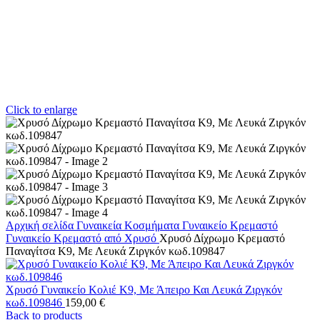
Click to enlarge
Αρχική σελίδα
Γυναικεία Κοσμήματα
Γυναικείο Κρεμαστό
Γυναικείο Κρεμαστό από Χρυσό
Χρυσό Δίχρωμο Κρεμαστό
Παναγίτσα K9, Με Λευκά Ζιργκόν κωδ.109847
Χρυσό Γυναικείο Κολιέ Κ9, Με Άπειρο Και Λευκά Ζιργκόν
κωδ.109846
159,00
€
Back to products