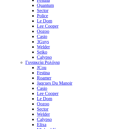
Festina
Quantum
Sector
Police
Le Dom
Lee Cooper
Oozoo
Casio
3Guys
Welder
Seiko
Calypso
Γυναικεία Ρολόγια
JCou
Festina
Roamer
Jaqcues Du Manoir
Casio
Lee Cooper
Le Dom
Oozoo
Sector
Welder
Calypso
Elixa