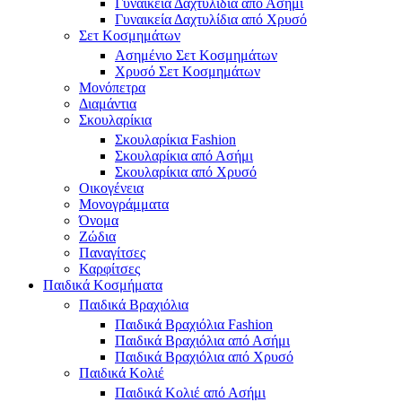
Γυναικεία Δαχτυλίδια από Ασήμι
Γυναικεία Δαχτυλίδια από Χρυσό
Σετ Κοσμημάτων
Ασημένιο Σετ Κοσμημάτων
Χρυσό Σετ Κοσμημάτων
Μονόπετρα
Διαμάντια
Σκουλαρίκια
Σκουλαρίκια Fashion
Σκουλαρίκια από Ασήμι
Σκουλαρίκια από Χρυσό
Οικογένεια
Μονογράμματα
Όνομα
Ζώδια
Παναγίτσες
Καρφίτσες
Παιδικά Κοσμήματα
Παιδικά Βραχιόλια
Παιδικά Βραχιόλια Fashion
Παιδικά Βραχιόλια από Ασήμι
Παιδικά Βραχιόλια από Χρυσό
Παιδικά Κολιέ
Παιδικά Κολιέ από Ασήμι