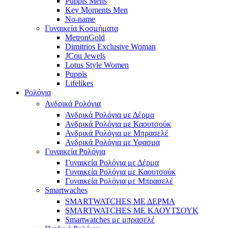
Puppis Mens
Key Moments Men
No-name
Γυναικεία Κοσμήματα
MetronGold
Dimitrios Exclusive Woman
JCou Jewels
Lotus Style Women
Puppis
Lifelikes
Ρολόγια
Ανδρικά Ρολόγια
Ανδρικά Ρολόγια με Δέρμα
Ανδρικά Ρολόγια με Καουτσούκ
Ανδρικά Ρολόγια με Μπρασελέ
Ανδρικά Ρολόγια με Υφασμα
Γυναικεία Ρολόγια
Γυναικεία Ρολόγια με Δέρμα
Γυναικεία Ρολόγια με Καουτσούκ
Γυναικεία Ρολόγια με Μπρασελέ
Smartwaches
SMARTWATCHES ΜΕ ΔΕΡΜΑ
SMARTWATCHES ΜΕ ΚΑΟΥΤΣΟΥΚ
Smartwatches με μπρασελέ