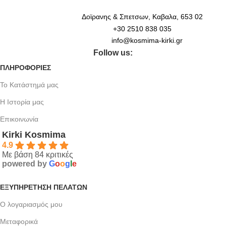
Δοϊρανης & Σπετσων, Καβαλα, 653 02
+30 2510 838 035
info@kosmima-kirki.gr
Follow us:
ΠΛΗΡΟΦΟΡΙΕΣ
Το Κατάστημά μας
Η Ιστορία μας
Επικοινωνία
Kirki Kosmima
4.9
Με βάση 84 κριτικές
powered by
G
o
o
g
l
e
ΕΞΥΠΗΡΈΤΗΣΗ ΠΕΛΑΤΏΝ
Ο λογαριασμός μου
Μεταφορικά