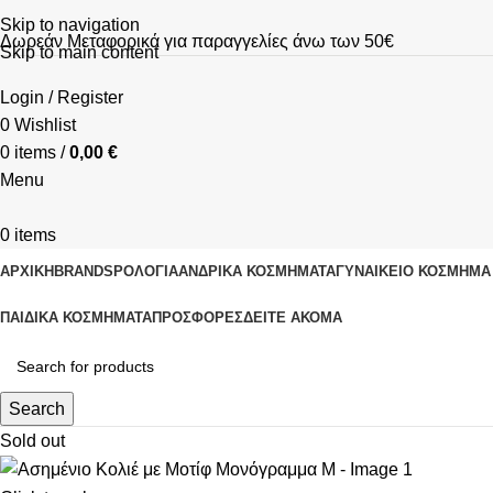
Skip to navigation
Δωρεάν Μεταφορικά για παραγγελίες άνω των 50€
Skip to main content
Login / Register
0
Wishlist
0
items
/
0,00
€
Menu
0
items
ΑΡΧΙΚΗ
BRANDS
ΡΟΛΌΓΙΑ
ΑΝΔΡΙΚΆ ΚΟΣΜΉΜΑΤΑ
ΓΥΝΑΙΚΕΊΟ ΚΟΣΜΉΜΑ
ΠΑΙΔΙΚΆ ΚΟΣΜΉΜΑΤΑ
ΠΡΟΣΦΟΡΈΣ
ΔΕΊΤΕ ΑΚΌΜΑ
Search
Sold out