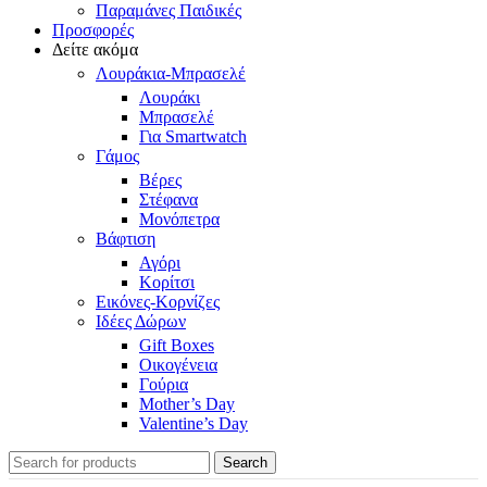
Παραμάνες Παιδικές
Προσφορές
Δείτε ακόμα
Λουράκια-Μπρασελέ
Λουράκι
Μπρασελέ
Για Smartwatch
Γάμος
Βέρες
Στέφανα
Μονόπετρα
Βάφτιση
Αγόρι
Κορίτσι
Εικόνες-Κορνίζες
Ιδέες Δώρων
Gift Boxes
Οικογένεια
Γούρια
Mother’s Day
Valentine’s Day
Search