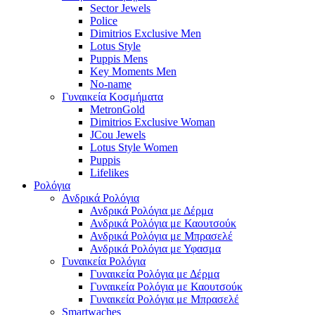
Sector Jewels
Police
Dimitrios Exclusive Men
Lotus Style
Puppis Mens
Key Moments Men
No-name
Γυναικεία Κοσμήματα
MetronGold
Dimitrios Exclusive Woman
JCou Jewels
Lotus Style Women
Puppis
Lifelikes
Ρολόγια
Ανδρικά Ρολόγια
Ανδρικά Ρολόγια με Δέρμα
Ανδρικά Ρολόγια με Καουτσούκ
Ανδρικά Ρολόγια με Μπρασελέ
Ανδρικά Ρολόγια με Υφασμα
Γυναικεία Ρολόγια
Γυναικεία Ρολόγια με Δέρμα
Γυναικεία Ρολόγια με Καουτσούκ
Γυναικεία Ρολόγια με Μπρασελέ
Smartwaches