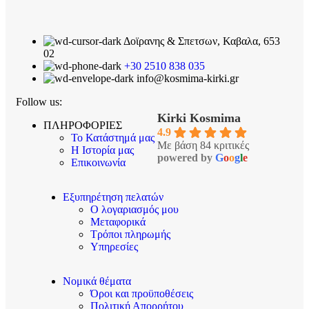
Δοϊρανης & Σπετσων, Καβαλα, 653
02
+30 2510 838 035
info@kosmima-kirki.gr
Follow us:
Kirki Kosmima
ΠΛΗΡΟΦΟΡΙΕΣ
4.9
Το Κατάστημά μας
Με βάση 84 κριτικές
Η Ιστορία μας
powered by
G
o
o
g
l
e
Επικοινωνία
Εξυπηρέτηση πελατών
Ο λογαριασμός μου
Μεταφορικά
Τρόποι πληρωμής
Υπηρεσίες
Νομικά θέματα
Όροι και προϋποθέσεις
Πολιτική Απορρήτου