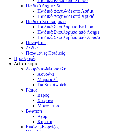
Παιδικά Κολιέ από Χρυσό
Παιδικό Δαχτυλίδι
Παιδικό Δαχτυλίδι από Ασήμι
Παιδικό Δαχτυλίδι από Χρυσό
Παιδικά Σκουλαρίκια
Παιδικά Σκουλαρίκια Fashion
Παιδικά Σκουλαρίκια από Ασήμι
Παιδικά Σκουλαρίκια από Χρυσό
Παναγίτσες
Ζώδια
Παραμάνες Παιδικές
Προσφορές
Δείτε ακόμα
Λουράκια-Μπρασελέ
Λουράκι
Μπρασελέ
Για Smartwatch
Γάμος
Βέρες
Στέφανα
Μονόπετρα
Βάφτιση
Αγόρι
Κορίτσι
Εικόνες-Κορνίζες