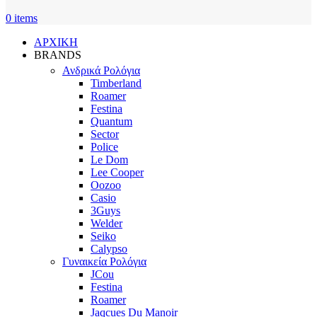
0
items
ΑΡΧΙΚΗ
BRANDS
Ανδρικά Ρολόγια
Timberland
Roamer
Festina
Quantum
Sector
Police
Le Dom
Lee Cooper
Oozoo
Casio
3Guys
Welder
Seiko
Calypso
Γυναικεία Ρολόγια
JCou
Festina
Roamer
Jaqcues Du Manoir