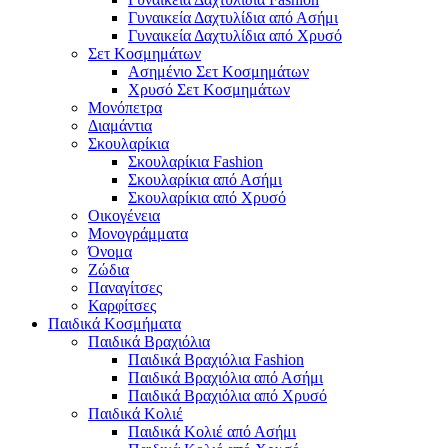
Γυναικεία Δαχτυλίδια από Ασήμι
Γυναικεία Δαχτυλίδια από Χρυσό
Σετ Κοσμημάτων
Ασημένιο Σετ Κοσμημάτων
Χρυσό Σετ Κοσμημάτων
Μονόπετρα
Διαμάντια
Σκουλαρίκια
Σκουλαρίκια Fashion
Σκουλαρίκια από Ασήμι
Σκουλαρίκια από Χρυσό
Οικογένεια
Μονογράμματα
Όνομα
Ζώδια
Παναγίτσες
Καρφίτσες
Παιδικά Κοσμήματα
Παιδικά Βραχιόλια
Παιδικά Βραχιόλια Fashion
Παιδικά Βραχιόλια από Ασήμι
Παιδικά Βραχιόλια από Χρυσό
Παιδικά Κολιέ
Παιδικά Κολιέ από Ασήμι