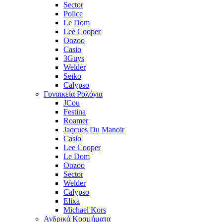
Sector
Police
Le Dom
Lee Cooper
Oozoo
Casio
3Guys
Welder
Seiko
Calypso
Γυναικεία Ρολόγια
JCou
Festina
Roamer
Jaqcues Du Manoir
Casio
Lee Cooper
Le Dom
Oozoo
Sector
Welder
Calypso
Elixa
Michael Kors
Ανδρικά Κοσμήματα