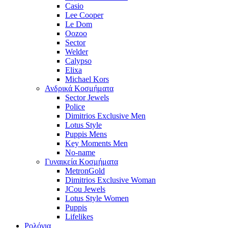
Casio
Lee Cooper
Le Dom
Oozoo
Sector
Welder
Calypso
Elixa
Michael Kors
Ανδρικά Κοσμήματα
Sector Jewels
Police
Dimitrios Exclusive Men
Lotus Style
Puppis Mens
Key Moments Men
No-name
Γυναικεία Κοσμήματα
MetronGold
Dimitrios Exclusive Woman
JCou Jewels
Lotus Style Women
Puppis
Lifelikes
Ρολόγια