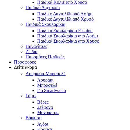
Παιδικά Κολιέ από Χρυσό
Παιδικό Δαχτυλίδι
Παιδικό Δαχτυλίδι από Ασήμι
Παιδικό Δαχτυλίδι από Χρυσό
Παιδικά Σκουλαρίκια
Παιδικά Σκουλαρίκια Fashion
Παιδικά Σκουλαρίκια από Ασήμι
Παιδικά Σκουλαρίκια από Χρυσό
Παναγίτσες
Ζώδια
Παραμάνες Παιδικές
Προσφορές
Δείτε ακόμα
Λουράκια-Μπρασελέ
Λουράκι
Μπρασελέ
Για Smartwatch
Γάμος
Βέρες
Στέφανα
Μονόπετρα
Βάφτιση
Αγόρι
Κορίτσι