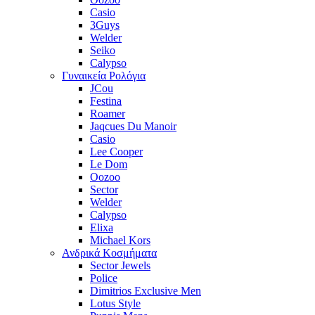
Casio
3Guys
Welder
Seiko
Calypso
Γυναικεία Ρολόγια
JCou
Festina
Roamer
Jaqcues Du Manoir
Casio
Lee Cooper
Le Dom
Oozoo
Sector
Welder
Calypso
Elixa
Michael Kors
Ανδρικά Κοσμήματα
Sector Jewels
Police
Dimitrios Exclusive Men
Lotus Style