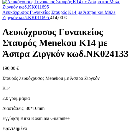
was:
τιμή
662,00 €.
είναι:
567,00 €.
Λευκόχρυσος Γυναικείος Σταυρός Κ14 με Άσπρα και Μπλε
Ζιργκόν κωδ.ΚΚ011695
414,00
€
Λευκόχρυσος Γυναικείος
Σταυρός Menekou Κ14 με
Άσπρα Ζιργκόν κωδ.NK024133
190,00
€
Σταυρός λευκόχρυσος Menekou με Άσπρα Ζιργκόν
K14
2,0 γραμμάρια
Διαστάσεις: 30*16mm
Εγγύηση Kirki Kosmima Guarantee
Εξαντλημένο