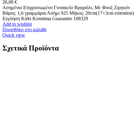
26,00
€
Ασημένιο Επιχρυσωμένο Γυναικείο Βραχιόλι, Με Φουξ Ζιργκόν
Βάρος: 1,6 γραμμάρια Ασήμι 925 Μήκος: 20cm(17+3cm extention)
Εγγύηση Kirki Kosmima Guarantee 108329
Add to wishlist
Προσθήκη στο καλάθι
Quick view
Σχετικά Προϊόντα
Xρυσός Γυναικείος Σταυρός Κ14, Λουστρέ Με
Λευκό Ζιργκόν κωδ.109844
292,00
€
Xρυσός Γυναικείος Σταυρός Κ14, Λουστρέ Με Λευκό Ζιργκόν
K14 Βάρος: 1,5 γραμμάρια Διαστάσεις : 28*16*1mm Εγγύηση
Kirki Kosmima Guarantee
*Διαθέτουμε στο κατάστημα μεγάλη
ποικιλία αλυσίδων κατάλληλων να συνοδεύσουν τον σταυρό
της επιλογής σας! Επικοινωνήστε μαζί μας για να βρούμε τον
καλύτερο συνδυασμό!
4421Κ1
Add to wishlist
Προσθήκη στο καλάθι