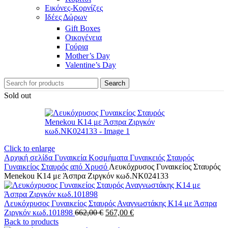
Εικόνες-Κορνίζες
Ιδέες Δώρων
Gift Boxes
Οικογένεια
Γούρια
Mother’s Day
Valentine’s Day
Search
Sold out
Click to enlarge
Αρχική σελίδα
Γυναικεία Κοσμήματα
Γυναικειός Σταυρός
Γυναικείος Σταυρός από Χρυσό
Λευκόχρυσος Γυναικείος Σταυρός
Menekou Κ14 με Άσπρα Ζιργκόν κωδ.NK024133
Λευκόχρυσος Γυναικείος Σταυρός Αναγνωστάκης Κ14 με Άσπρα
Original
Η
Ζιργκόν κωδ.101898
662,00
€
567,00
€
price
τρέχουσα
Back to products