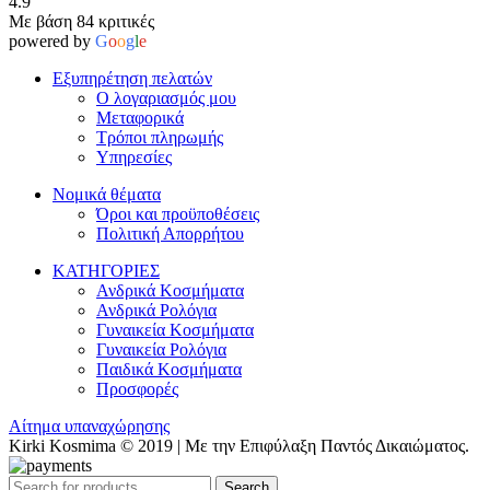
4.9
Με βάση 84 κριτικές
powered by
G
o
o
g
l
e
Εξυπηρέτηση πελατών
Ο λογαριασμός μου
Μεταφορικά
Τρόποι πληρωμής
Υπηρεσίες
Νομικά θέματα
Όροι και προϋποθέσεις
Πολιτική Απορρήτου
ΚΑΤΗΓΟΡΙΕΣ
Ανδρικά Κοσμήματα
Ανδρικά Ρολόγια
Γυναικεία Κοσμήματα
Γυναικεία Ρολόγια
Παιδικά Κοσμήματα
Προσφορές
Αίτημα υπαναχώρησης
Kirki Kosmima © 2019 | Με την Επιφύλαξη Παντός Δικαιώματος.
Search