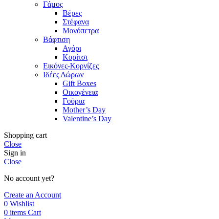
Γάμος
Βέρες
Στέφανα
Μονόπετρα
Βάφτιση
Αγόρι
Κορίτσι
Εικόνες-Κορνίζες
Ιδέες Δώρων
Gift Boxes
Οικογένεια
Γούρια
Mother’s Day
Valentine’s Day
Shopping cart
Close
Sign in
Close
No account yet?
Create an Account
0
Wishlist
0
items
Cart