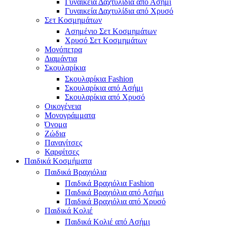
Γυναικεία Δαχτυλίδια από Ασήμι
Γυναικεία Δαχτυλίδια από Χρυσό
Σετ Κοσμημάτων
Ασημένιο Σετ Κοσμημάτων
Χρυσό Σετ Κοσμημάτων
Μονόπετρα
Διαμάντια
Σκουλαρίκια
Σκουλαρίκια Fashion
Σκουλαρίκια από Ασήμι
Σκουλαρίκια από Χρυσό
Οικογένεια
Μονογράμματα
Όνομα
Ζώδια
Παναγίτσες
Καρφίτσες
Παιδικά Κοσμήματα
Παιδικά Βραχιόλια
Παιδικά Βραχιόλια Fashion
Παιδικά Βραχιόλια από Ασήμι
Παιδικά Βραχιόλια από Χρυσό
Παιδικά Κολιέ
Παιδικά Κολιέ από Ασήμι