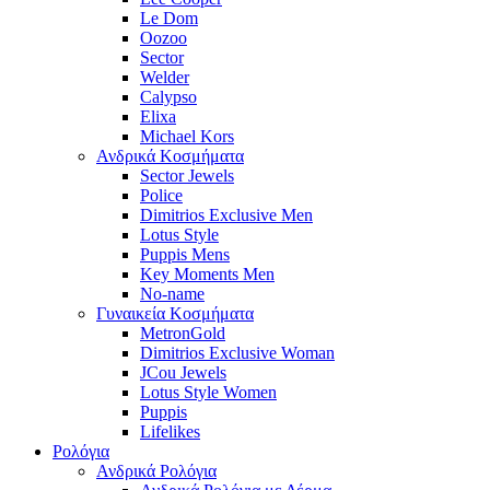
Le Dom
Oozoo
Sector
Welder
Calypso
Elixa
Michael Kors
Ανδρικά Κοσμήματα
Sector Jewels
Police
Dimitrios Exclusive Men
Lotus Style
Puppis Mens
Key Moments Men
No-name
Γυναικεία Κοσμήματα
MetronGold
Dimitrios Exclusive Woman
JCou Jewels
Lotus Style Women
Puppis
Lifelikes
Ρολόγια
Ανδρικά Ρολόγια