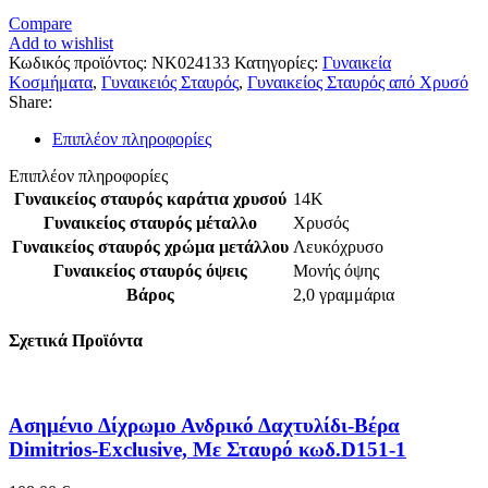
Compare
Add to wishlist
Κωδικός προϊόντος:
NK024133
Κατηγορίες:
Γυναικεία
Κοσμήματα
,
Γυναικειός Σταυρός
,
Γυναικείος Σταυρός από Χρυσό
Share:
Επιπλέον πληροφορίες
Επιπλέον πληροφορίες
Γυναικείος σταυρός καράτια χρυσού
14Κ
Γυναικείος σταυρός μέταλλο
Χρυσός
Γυναικείος σταυρός χρώμα μετάλλου
Λευκόχρυσο
Γυναικείος σταυρός όψεις
Μονής όψης
Βάρος
2,0 γραμμάρια
Σχετικά Προϊόντα
Ασημένιο Δίχρωμο Ανδρικό Δαχτυλίδι-Βέρα
Dimitrios-Exclusive, Mε Σταυρό κωδ.D151-1