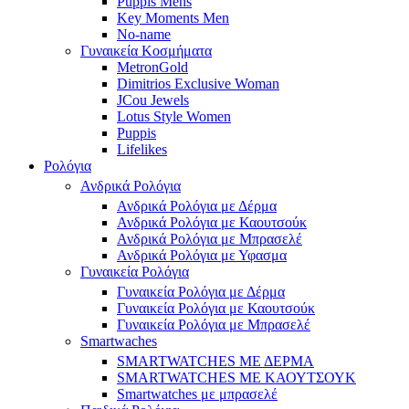
Puppis Mens
Key Moments Men
No-name
Γυναικεία Κοσμήματα
MetronGold
Dimitrios Exclusive Woman
JCou Jewels
Lotus Style Women
Puppis
Lifelikes
Ρολόγια
Ανδρικά Ρολόγια
Ανδρικά Ρολόγια με Δέρμα
Ανδρικά Ρολόγια με Καουτσούκ
Ανδρικά Ρολόγια με Μπρασελέ
Ανδρικά Ρολόγια με Υφασμα
Γυναικεία Ρολόγια
Γυναικεία Ρολόγια με Δέρμα
Γυναικεία Ρολόγια με Καουτσούκ
Γυναικεία Ρολόγια με Μπρασελέ
Smartwaches
SMARTWATCHES ΜΕ ΔΕΡΜΑ
SMARTWATCHES ΜΕ ΚΑΟΥΤΣΟΥΚ
Smartwatches με μπρασελέ