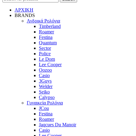
ΑΡΧΙΚΗ
BRANDS
Ανδρικά Ρολόγια
Timberland
Roamer
Festina
Quantum
Sector
Police
Le Dom
Lee Cooper
Oozoo
Casio
3Guys
Welder
Seiko
Calypso
Γυναικεία Ρολόγια
JCou
Festina
Roamer
Jaqcues Du Manoir
Casio
Lee Cooper