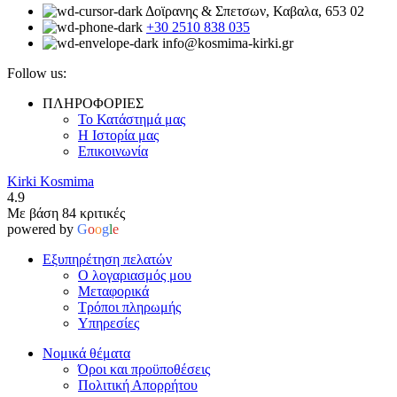
Δοϊρανης & Σπετσων, Καβαλα, 653 02
+30 2510 838 035
info@kosmima-kirki.gr
Follow us:
ΠΛΗΡΟΦΟΡΙΕΣ
Το Κατάστημά μας
Η Ιστορία μας
Επικοινωνία
Kirki Kosmima
4.9
Με βάση 84 κριτικές
powered by
G
o
o
g
l
e
Εξυπηρέτηση πελατών
Ο λογαριασμός μου
Μεταφορικά
Τρόποι πληρωμής
Υπηρεσίες
Νομικά θέματα
Όροι και προϋποθέσεις
Πολιτική Απορρήτου