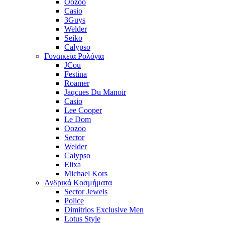
Oozoo
Casio
3Guys
Welder
Seiko
Calypso
Γυναικεία Ρολόγια
JCou
Festina
Roamer
Jaqcues Du Manoir
Casio
Lee Cooper
Le Dom
Oozoo
Sector
Welder
Calypso
Elixa
Michael Kors
Ανδρικά Κοσμήματα
Sector Jewels
Police
Dimitrios Exclusive Men
Lotus Style