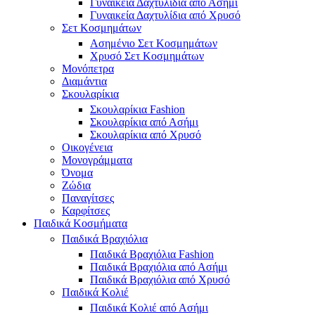
Γυναικεία Δαχτυλίδια από Ασήμι
Γυναικεία Δαχτυλίδια από Χρυσό
Σετ Κοσμημάτων
Ασημένιο Σετ Κοσμημάτων
Χρυσό Σετ Κοσμημάτων
Μονόπετρα
Διαμάντια
Σκουλαρίκια
Σκουλαρίκια Fashion
Σκουλαρίκια από Ασήμι
Σκουλαρίκια από Χρυσό
Οικογένεια
Μονογράμματα
Όνομα
Ζώδια
Παναγίτσες
Καρφίτσες
Παιδικά Κοσμήματα
Παιδικά Βραχιόλια
Παιδικά Βραχιόλια Fashion
Παιδικά Βραχιόλια από Ασήμι
Παιδικά Βραχιόλια από Χρυσό
Παιδικά Κολιέ
Παιδικά Κολιέ από Ασήμι