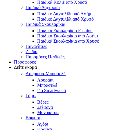
Παιδικά Κολιέ από Χρυσό
Παιδικό Δαχτυλίδι
Παιδικό Δαχτυλίδι από Ασήμι
Παιδικό Δαχτυλίδι από Χρυσό
Παιδικά Σκουλαρίκια
Παιδικά Σκουλαρίκια Fashion
Παιδικά Σκουλαρίκια από Ασήμι
Παιδικά Σκουλαρίκια από Χρυσό
Παναγίτσες
Ζώδια
Παραμάνες Παιδικές
Προσφορές
Δείτε ακόμα
Λουράκια-Μπρασελέ
Λουράκι
Μπρασελέ
Για Smartwatch
Γάμος
Βέρες
Στέφανα
Μονόπετρα
Βάφτιση
Αγόρι
Κορίτσι