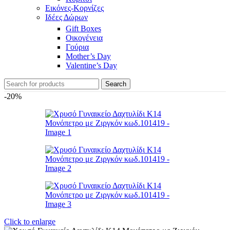
Εικόνες-Κορνίζες
Ιδέες Δώρων
Gift Boxes
Οικογένεια
Γούρια
Mother’s Day
Valentine’s Day
Search
-20%
Click to enlarge