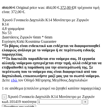
464,00
€
Original price was: 464,00 €.
372,00
€
Η τρέχουσα τιμή
είναι: 372,00 €.
Χρυσό Γυναικείο Δαχτυλίδι Κ14 Μονόπετρο με Ζιργκόν
Κ14
4,8 γραμμάρια
Νο 53
Διαστάσεις Ζιργκόν 6mm * 6mm
Εγγύηση Kirki Kosmima Guarantee
*Το βάρος είναι ενδεικτικό και ενδέχεται να διαφοροποιηθεί
ελαφρώς ανάλογα με το νούμερο ή σε περίπτωση ειδικής
παραγγελίας
**Το δακτυλίδι παραδίδεται στο νούμερο σας. Η εργασία
αλλαγής νούμερου εμπεριέχεται στην τιμή, αλλά ενδέχεται να
επιβραδυνθεί η παράδοση για την αποπεράτωσή της. Σε
περίπτωση που το νούμερο σας είναι διαφορετικό από του
δαχτυλιδιού, επικοινωνήστε μαζί μας για το σωστό νούμερο.
Δείτε
εδώ
τον Οδηγό Μέτρησης Μεγέθους Δαχτυλιδιών
1 σε απόθεμα (επιπλέον μπορεί να ζητηθεί κατόπιν παραγγελίας)
Χρυσό Γυναικείο Δαχτυλίδι Κ14 Μονόπετρο με Ζιργκόν
κωδ.101419 ποσότητα
Προσθήκη στο καλάθι