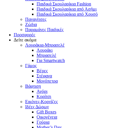
Παιδικά Σκουλαρίκια Fashion
Παιδικά Σκουλαρίκια από Ασήμι
Παιδικά Σκουλαρίκια από Χρυσό
Παναγίτσες
Ζώδια
Παραμάνες Παιδικές
Προσφορές
Δείτε ακόμα
Λουράκια-Μπρασελέ
Λουράκι
Μπρασελέ
Για Smartwatch
Γάμος
Βέρες
Στέφανα
Μονόπετρα
Βάφτιση
Αγόρι
Κορίτσι
Εικόνες-Κορνίζες
Ιδέες Δώρων
Gift Boxes
Οικογένεια
Γούρια
Mother’s Day