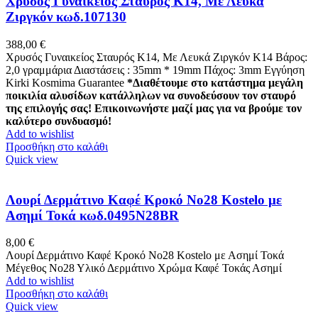
Xρυσός Γυναικείος Σταυρός Κ14, Με Λευκά
Ζιργκόν κωδ.107130
388,00
€
Xρυσός Γυναικείος Σταυρός Κ14, Με Λευκά Ζιργκόν K14 Βάρος:
2,0 γραμμάρια Διαστάσεις : 35mm * 19mm Πάχος: 3mm Εγγύηση
Kirki Kosmima Guarantee
*Διαθέτουμε στο κατάστημα μεγάλη
ποικιλία αλυσίδων κατάλληλων να συνοδεύσουν τον σταυρό
της επιλογής σας! Επικοινωνήστε μαζί μας για να βρούμε τον
καλύτερο συνδυασμό!
Add to wishlist
Προσθήκη στο καλάθι
Quick view
Λουρί Δερμάτινο Καφέ Κροκό No28 Kostelo με
Ασημί Τοκά κωδ.0495N28BR
8,00
€
Λουρί Δερμάτινο Καφέ Κροκό No28 Kostelo με Ασημί Τοκά
Μέγεθος Νο28 Υλικό Δερμάτινο Χρώμα Καφέ Τοκάς Ασημί
Add to wishlist
Προσθήκη στο καλάθι
Quick view