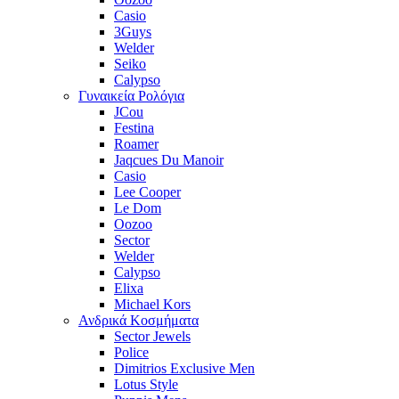
Casio
3Guys
Welder
Seiko
Calypso
Γυναικεία Ρολόγια
JCou
Festina
Roamer
Jaqcues Du Manoir
Casio
Lee Cooper
Le Dom
Oozoo
Sector
Welder
Calypso
Elixa
Michael Kors
Ανδρικά Κοσμήματα
Sector Jewels
Police
Dimitrios Exclusive Men
Lotus Style