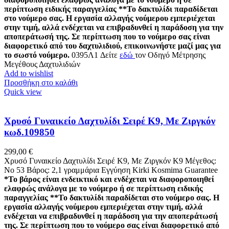
περίπτωση ειδικής παραγγελίας
**Το δακτυλίδι παραδίδεται
στο νούμερο σας. Η εργασία αλλαγής νούμερου εμπεριέχεται
στην τιμή, αλλά ενδέχεται να επιβραδυνθεί η παράδοση για την
αποπεράτωσή της. Σε περίπτωση που το νούμερο σας είναι
διαφορετικό από του δαχτυλιδιού, επικοινωνήστε μαζί μας για
το σωστό νούμερο.
0395Λ1
Δείτε
εδώ
τον Οδηγό Μέτρησης
Μεγέθους Δαχτυλιδιών
Add to wishlist
Προσθήκη στο καλάθι
Quick view
Χρυσό Γυναικείο Δαχτυλίδι Σειρέ Κ9, Με Ζιργκόν
κωδ.109850
299,00
€
Χρυσό Γυναικείο Δαχτυλίδι Σειρέ Κ9, Με Ζιργκόν K9 Μέγεθος:
Νο 53 Βάρος: 2,1 γραμμάρια Εγγύηση Kirki Kosmima Guarantee
*Το βάρος είναι ενδεικτικό και ενδέχεται να διαφοροποιηθεί
ελαφρώς ανάλογα με το νούμερο ή σε περίπτωση ειδικής
παραγγελίας
**Το δακτυλίδι παραδίδεται στο νούμερο σας. Η
εργασία αλλαγής νούμερου εμπεριέχεται στην τιμή, αλλά
ενδέχεται να επιβραδυνθεί η παράδοση για την αποπεράτωσή
της. Σε περίπτωση που το νούμερο σας είναι διαφορετικό από