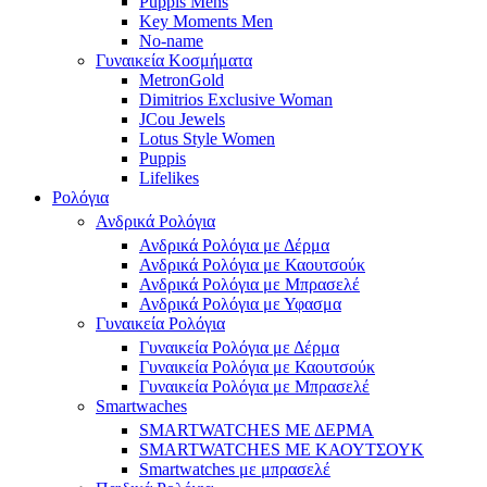
Puppis Mens
Key Moments Men
No-name
Γυναικεία Κοσμήματα
MetronGold
Dimitrios Exclusive Woman
JCou Jewels
Lotus Style Women
Puppis
Lifelikes
Ρολόγια
Ανδρικά Ρολόγια
Ανδρικά Ρολόγια με Δέρμα
Ανδρικά Ρολόγια με Καουτσούκ
Ανδρικά Ρολόγια με Μπρασελέ
Ανδρικά Ρολόγια με Υφασμα
Γυναικεία Ρολόγια
Γυναικεία Ρολόγια με Δέρμα
Γυναικεία Ρολόγια με Καουτσούκ
Γυναικεία Ρολόγια με Μπρασελέ
Smartwaches
SMARTWATCHES ΜΕ ΔΕΡΜΑ
SMARTWATCHES ΜΕ ΚΑΟΥΤΣΟΥΚ
Smartwatches με μπρασελέ