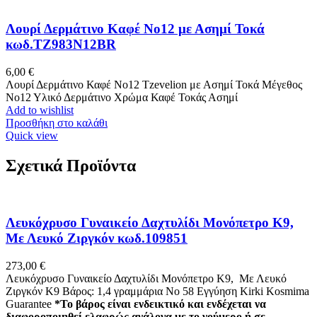
Λουρί Δερμάτινο Καφέ No12 με Ασημί Τοκά
κωδ.TZ983N12BR
6,00
€
Λουρί Δερμάτινο Καφέ No12 Tzevelion με Ασημί Τοκά Μέγεθος
Νο12 Υλικό Δερμάτινο Χρώμα Καφέ Τοκάς Ασημί
Add to wishlist
Προσθήκη στο καλάθι
Quick view
Σχετικά Προϊόντα
Λευκόχρυσο Γυναικείο Δαχτυλίδι Μονόπετρο Κ9,
Με Λευκό Ζιργκόν κωδ.109851
273,00
€
Λευκόχρυσο Γυναικείο Δαχτυλίδι Μονόπετρο Κ9, Με Λευκό
Ζιργκόν Κ9 Βάρος: 1,4 γραμμάρια Νο 58 Εγγύηση Kirki Kosmima
Guarantee
*Το βάρος είναι ενδεικτικό και ενδέχεται να
διαφοροποιηθεί ελαφρώς ανάλογα με το νούμερο ή σε