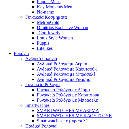
Puppis Mens
Key Moments Men
No-name
Γυναικεία Κοσμήματα
MetronGold
Dimitrios Exclusive Woman
JCou Jewels
Lotus Style Women
Puppis
Lifelikes
Ρολόγια
Ανδρικά Ρολόγια
Ανδρικά Ρολόγια με Δέρμα
Ανδρικά Ρολόγια με Καουτσούκ
Ανδρικά Ρολόγια με Μπρασελέ
Ανδρικά Ρολόγια με Υφασμα
Γυναικεία Ρολόγια
Γυναικεία Ρολόγια με Δέρμα
Γυναικεία Ρολόγια με Καουτσούκ
Γυναικεία Ρολόγια με Μπρασελέ
Smartwaches
SMARTWATCHES ΜΕ ΔΕΡΜΑ
SMARTWATCHES ΜΕ ΚΑΟΥΤΣΟΥΚ
Smartwatches με μπρασελέ
Παιδικά Ρολόγια