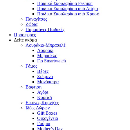
Παιδικά Σκουλαρίκια Fashion
Παιδικά Σκουλαρίκια από Ασήμι
Παιδικά Σκουλαρίκια από Χρυσό
Παναγίτσες
Ζώδια
Παραμάνες Παιδικές
Προσφορές
Δείτε ακόμα
Λουράκια-Μπρασελέ
Λουράκι
Μπρασελέ
Για Smartwatch
Γάμος
Βέρες
Στέφανα
Μονόπετρα
Βάφτιση
Αγόρι
Κορίτσι
Εικόνες-Κορνίζες
Ιδέες Δώρων
Gift Boxes
Οικογένεια
Γούρια
Mother’s Day