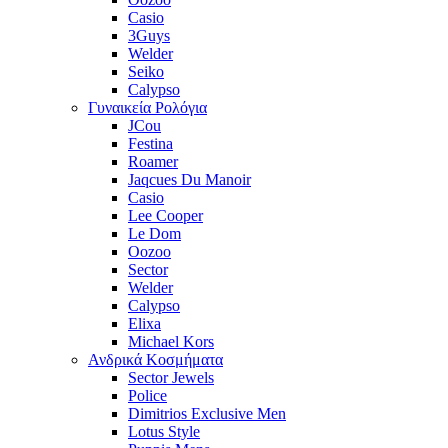
Casio
3Guys
Welder
Seiko
Calypso
Γυναικεία Ρολόγια
JCou
Festina
Roamer
Jaqcues Du Manoir
Casio
Lee Cooper
Le Dom
Oozoo
Sector
Welder
Calypso
Elixa
Michael Kors
Ανδρικά Κοσμήματα
Sector Jewels
Police
Dimitrios Exclusive Men
Lotus Style