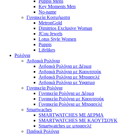
Puppis Mens
Key Moments Men
No-name
Γυναικεία Κοσμήματα
MetronGold
Dimitrios Exclusive Woman
JCou Jewels
Lotus Style Women
Puppis
Lifelikes
Ρολόγια
Ανδρικά Ρολόγια
Ανδρικά Ρολόγια με Δέρμα
Ανδρικά Ρολόγια με Καουτσούκ
Ανδρικά Ρολόγια με Μπρασελέ
Ανδρικά Ρολόγια με Υφασμα
Γυναικεία Ρολόγια
Γυναικεία Ρολόγια με Δέρμα
Γυναικεία Ρολόγια με Καουτσούκ
Γυναικεία Ρολόγια με Μπρασελέ
Smartwaches
SMARTWATCHES ΜΕ ΔΕΡΜΑ
SMARTWATCHES ΜΕ ΚΑΟΥΤΣΟΥΚ
Smartwatches με μπρασελέ
Παιδικά Ρολόγια