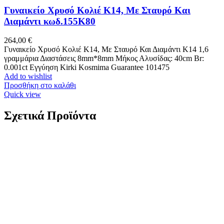
Γυναικείο Χρυσό Κολιέ K14, Με Σταυρό Και
Διαμάντι κωδ.155K80
264,00
€
Γυναικείο Χρυσό Κολιέ K14, Με Σταυρό Και Διαμάντι Κ14 1,6
γραμμάρια Διαστάσεις 8mm*8mm Μήκος Αλυσίδας: 40cm Br:
0.001ct Εγγύηση Kirki Kosmima Guarantee 101475
Add to wishlist
Προσθήκη στο καλάθι
Quick view
Σχετικά Προϊόντα
Χρυσό Γυναικείο Δαχτυλίδι Σειρέ Κ9, Με Ζιργκόν
κωδ.109850
299,00
€
Χρυσό Γυναικείο Δαχτυλίδι Σειρέ Κ9, Με Ζιργκόν K9 Μέγεθος:
Νο 53 Βάρος: 2,1 γραμμάρια Εγγύηση Kirki Kosmima Guarantee
*Το βάρος είναι ενδεικτικό και ενδέχεται να διαφοροποιηθεί
ελαφρώς ανάλογα με το νούμερο ή σε περίπτωση ειδικής