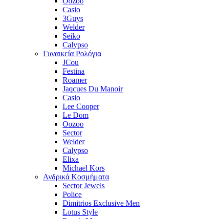
Oozoo
Casio
3Guys
Welder
Seiko
Calypso
Γυναικεία Ρολόγια
JCou
Festina
Roamer
Jaqcues Du Manoir
Casio
Lee Cooper
Le Dom
Oozoo
Sector
Welder
Calypso
Elixa
Michael Kors
Ανδρικά Κοσμήματα
Sector Jewels
Police
Dimitrios Exclusive Men
Lotus Style