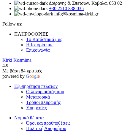
Δοϊρανης & Σπετσων, Καβαλα, 653 02
+30 2510 838 035
info@kosmima-kirki.gr
Follow us:
ΠΛΗΡΟΦΟΡΙΕΣ
Το Κατάστημά μας
Η Ιστορία μας
Επικοινωνία
Kirki Kosmima
4.9
Με βάση 84 κριτικές
powered by
G
o
o
g
l
e
Εξυπηρέτηση πελατών
Ο λογαριασμός μου
Μεταφορικά
Τρόποι πληρωμής
Υπηρεσίες
Νομικά θέματα
Όροι και προϋποθέσεις
Πολιτική Απορρήτου