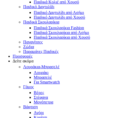
Παιδικά Κολιέ από Χρυσό
Παιδικό Δαχτυλίδι
Παιδικό Δαχτυλίδι από Ασήμι
Παιδικό Δαχτυλίδι από Χρυσό
Παιδικά Σκουλαρίκια
Παιδικά Σκουλαρίκια Fashion
Παιδικά Σκουλαρίκια από Ασήμι
Παιδικά Σκουλαρίκια από Χρυσό
Παναγίτσες
Ζώδια
Παραμάνες Παιδικές
Προσφορές
Δείτε ακόμα
Λουράκια-Μπρασελέ
Λουράκι
Μπρασελέ
Για Smartwatch
Γάμος
Βέρες
Στέφανα
Μονόπετρα
Βάφτιση
Αγόρι
Κορίτσι