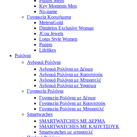
Puppis Mens
Key Moments Men
No-name
Γυναικεία Κοσμήματα
MetronGold
Dimitrios Exclusive Woman
JCou Jewels
Lotus Style Women
Puppis
Lifelikes
Ρολόγια
Ανδρικά Ρολόγια
Ανδρικά Ρολόγια με Δέρμα
Ανδρικά Ρολόγια με Καουτσούκ
Ανδρικά Ρολόγια με Μπρασελέ
Ανδρικά Ρολόγια με Υφασμα
Γυναικεία Ρολόγια
Γυναικεία Ρολόγια με Δέρμα
Γυναικεία Ρολόγια με Καουτσούκ
Γυναικεία Ρολόγια με Μπρασελέ
Smartwaches
SMARTWATCHES ΜΕ ΔΕΡΜΑ
SMARTWATCHES ΜΕ ΚΑΟΥΤΣΟΥΚ
Smartwatches με μπρασελέ