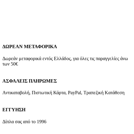
διαφορετικό από του δαχτυλιδιού, επικοινωνήστε μαζί μας για
το σωστό νούμερο.
0395Λ1
Δείτε
εδώ
τον Οδηγό Μέτρησης
Μεγέθους Δαχτυλιδιών
Add to wishlist
Προσθήκη στο καλάθι
Quick view
ΔΩΡΕΑΝ ΜΕΤΑΦΟΡΙΚΑ
Δωρεάν μεταφορικά εντός Ελλάδος, για όλες τις παραγγελίες άνω
των 50€
ΑΣΦΑΛΕΙΣ ΠΛΗΡΩΜΕΣ
Αντικαταβολή, Πιστωτική Κάρτα, PayPal, Τραπεζική Kατάθεση
ΕΓΓΥΗΣΗ
Δίπλα σας από το 1996