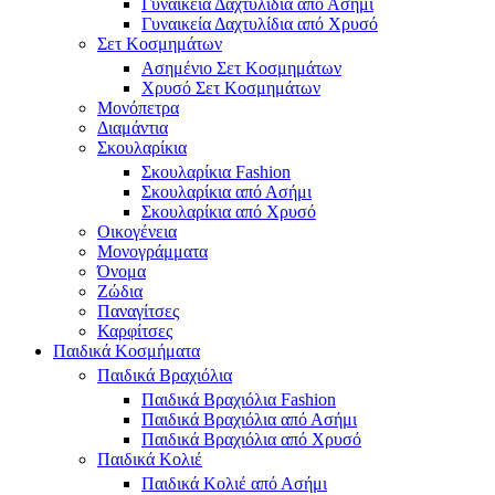
Γυναικεία Δαχτυλίδια από Ασήμι
Γυναικεία Δαχτυλίδια από Χρυσό
Σετ Κοσμημάτων
Ασημένιο Σετ Κοσμημάτων
Χρυσό Σετ Κοσμημάτων
Μονόπετρα
Διαμάντια
Σκουλαρίκια
Σκουλαρίκια Fashion
Σκουλαρίκια από Ασήμι
Σκουλαρίκια από Χρυσό
Οικογένεια
Μονογράμματα
Όνομα
Ζώδια
Παναγίτσες
Καρφίτσες
Παιδικά Κοσμήματα
Παιδικά Βραχιόλια
Παιδικά Βραχιόλια Fashion
Παιδικά Βραχιόλια από Ασήμι
Παιδικά Βραχιόλια από Χρυσό
Παιδικά Κολιέ
Παιδικά Κολιέ από Ασήμι