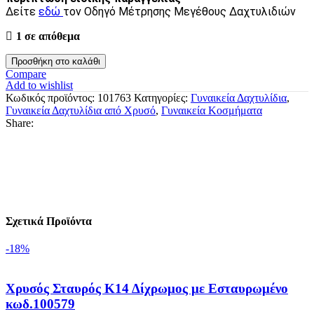
Δείτε
εδώ
τον Οδηγό Μέτρησης Μεγέθους Δαχτυλιδιών
1 σε απόθεμα
Προσθήκη στο καλάθι
Compare
Add to wishlist
Κωδικός προϊόντος:
101763
Κατηγορίες:
Γυναικεία Δαχτυλίδια
,
Γυναικεία Δαχτυλίδια από Χρυσό
,
Γυναικεία Κοσμήματα
Share:
Σχετικά Προϊόντα
-18%
Χρυσός Σταυρός Κ14 Δίχρωμος με Εσταυρωμένο
κωδ.100579