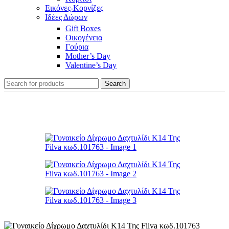
Εικόνες-Κορνίζες
Ιδέες Δώρων
Gift Boxes
Οικογένεια
Γούρια
Mother’s Day
Valentine’s Day
Search