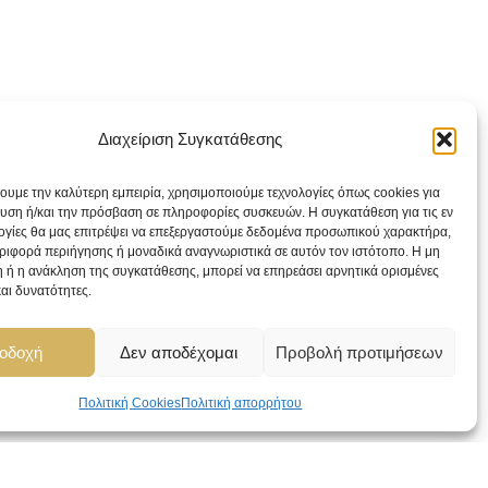
Διαχείριση Συγκατάθεσης
χουμε την καλύτερη εμπειρία, χρησιμοποιούμε τεχνολογίες όπως cookies για
υση ή/και την πρόσβαση σε πληροφορίες συσκευών. Η συγκατάθεση για τις εν
ογίες θα μας επιτρέψει να επεξεργαστούμε δεδομένα προσωπικού χαρακτήρα,
ιφορά περιήγησης ή μοναδικά αναγνωριστικά σε αυτόν τον ιστότοπο. Η μη
 ή η ανάκληση της συγκατάθεσης, μπορεί να επηρεάσει αρνητικά ορισμένες
και δυνατότητες.
οδοχή
Δεν αποδέχομαι
Προβολή προτιμήσεων
Πολιτική Cookies
Πολιτική απορρήτου