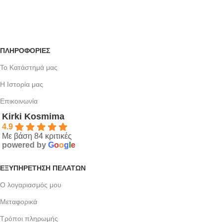
ΠΛΗΡΟΦΟΡΙΕΣ
Το Κατάστημά μας
Η Ιστορία μας
Επικοινωνία
Kirki Kosmima
4.9
Με βάση 84 κριτικές
powered by
G
o
o
g
l
e
ΕΞΥΠΗΡΈΤΗΣΗ ΠΕΛΑΤΏΝ
Ο λογαριασμός μου
Μεταφορικά
Τρόποι πληρωμής