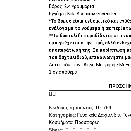
Βάρος: 2,4 γραμμάρια
Εγγύηση Kirki Kosmima Guarantee
*Το βάρος είναι ενδεικτικό και εν
ανάλογα με το νούμερο ή σε περίπτ
**Το δακτυλίδι παραδίδεται στο νού
εμπεριέχεται στην τιμή, αλλά ενδέχ
αποπεράτωσή της. Σε περίπτωση πο
του δαχτυλιδιού, επικοινωνήστε μα
Δείτε
εδώ
τον Οδηγό Μέτρησης Μεγέ
1 σε απόθεμα
ΠΡΟΣΘΉΚ
Κωδικός προϊόντος:
101764
Κατηγορίες:
Γυναικεία Δαχτυλίδια
,
Γυν
Κοσμήματα
,
Προσφορές
Share: