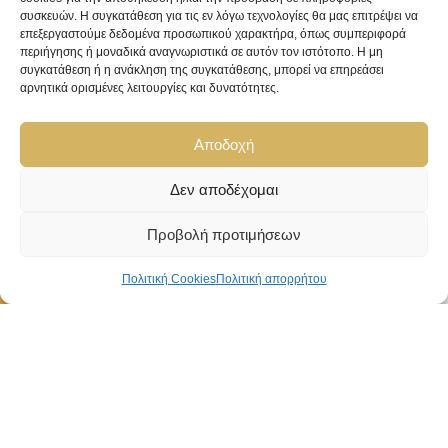
Όροι και προϋποθέσεις
συσκευών. Η συγκατάθεση για τις εν λόγω τεχνολογίες θα μας επιτρέψει να
επεξεργαστούμε δεδομένα προσωπικού χαρακτήρα, όπως συμπεριφορά
Πολιτική Απορρήτου
περιήγησης ή μοναδικά αναγνωριστικά σε αυτόν τον ιστότοπο. Η μη
συγκατάθεση ή η ανάκληση της συγκατάθεσης, μπορεί να επηρεάσει
ΚΑΤΗΓΟΡΙΕΣ
αρνητικά ορισμένες λειτουργίες και δυνατότητες.
Ανδρικά Κοσμήματα
Ανδρικά Ρολόγια
Αποδοχή
Γυναικεία Κοσμήματα
Δεν αποδέχομαι
Γυναικεία Ρολόγια
Προβολή προτιμήσεων
Παιδικά Κοσμήματα
Προσφορές
Πολιτική Cookies
Πολιτική απορρήτου
Αίτημα υπαναχώρησης
Kirki Kosmima © 2019 | Με την Επιφύλαξη Παντός Δικαιώματος.
Wishlist