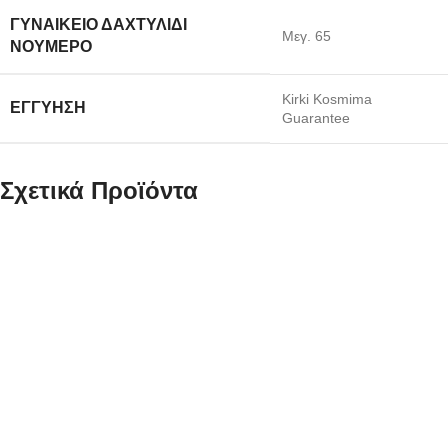
ΓΥΝΑΙΚΕΊΟ ΔΑΧΤΥΛΊΔΙ
Μεγ. 65
ΝΟΎΜΕΡΟ
Kirki Kosmima
ΕΓΓΎΗΣΗ
Guarantee
Σχετικά Προϊόντα
Ατσάλινο Γυναικείο
Ατσάλινο Επίχρυσο
Δαχτυλίδι Ολόβερο
Γυναικείο Δαχτυλίδι
Puppis Με Λευκά
Ολόβερο Puppis Με
Ζιργκόν
Λευκά Ζιργκόν
κωδ.PUR39814S
κωδ.PUR39817G
30,00
€
35,00
€