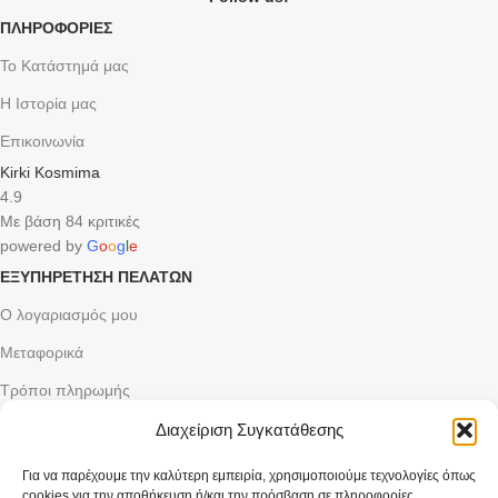
ΠΛΗΡΟΦΟΡΙΕΣ
Το Κατάστημά μας
Η Ιστορία μας
Επικοινωνία
Kirki Kosmima
4.9
Με βάση 84 κριτικές
powered by
G
o
o
g
l
e
ΕΞΥΠΗΡΈΤΗΣΗ ΠΕΛΑΤΏΝ
Ο λογαριασμός μου
Μεταφορικά
Τρόποι πληρωμής
Υπηρεσίες
Διαχείριση Συγκατάθεσης
ΝΟΜΙΚΆ ΘΈΜΑΤΑ
Για να παρέχουμε την καλύτερη εμπειρία, χρησιμοποιούμε τεχνολογίες όπως
cookies για την αποθήκευση ή/και την πρόσβαση σε πληροφορίες