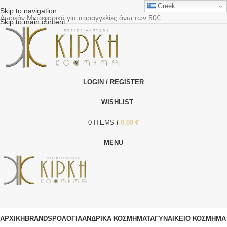
Greek
Skip to navigation
Δωρεάν Μεταφορικά για παραγγελίες άνω των 50€
Skip to main content
LOGIN / REGISTER
WISHLIST
0
ITEMS
/
0,00
€
MENU
ΑΡΧΙΚΗ
BRANDS
ΡΟΛΌΓΙΑ
ΑΝΔΡΙΚΆ ΚΟΣΜΉΜΑΤΑ
ΓΥΝΑΙΚΕΊΟ ΚΟΣΜΉΜΑ