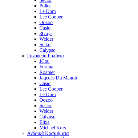
Sector
Police
Le Dom
Lee Cooper
Oozoo
Casio
3Guys
Welder
Seiko
Calypso
Γυναικεία Ρολόγια
JCou
Festina
Roamer
Jaqcues Du Manoir
Casio
Lee Cooper
Le Dom
Oozoo
Sector
Welder
Calypso
Elixa
Michael Kors
Ανδρικά Κοσμήματα