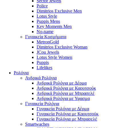
Sector Jewels
Police
Dimitrios Exclusive Men
Lotus Style
Puppis Mens
Key Moments Men
No-name
Γυναικεία Κοσμήματα
MetronGold
Dimitrios Exclusive Woman
JCou Jewels
Lotus Style Women
Puppis
Lifelikes
Ρολόγια
Ανδρικά Ρολόγια
Ανδρικά Ρολόγια με Δέρμα
Ανδρικά Ρολόγια με Καουτσούκ
Ανδρικά Ρολόγια με Μπρασελέ
Ανδρικά Ρολόγια με Υφασμα
Γυναικεία Ρολόγια
Γυναικεία Ρολόγια με Δέρμα
Γυναικεία Ρολόγια με Καουτσούκ
Γυναικεία Ρολόγια με Μπρασελέ
Smartwaches