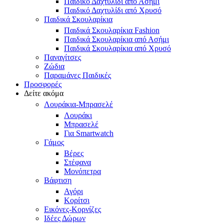
Παιδικό Δαχτυλίδι από Ασήμι
Παιδικό Δαχτυλίδι από Χρυσό
Παιδικά Σκουλαρίκια
Παιδικά Σκουλαρίκια Fashion
Παιδικά Σκουλαρίκια από Ασήμι
Παιδικά Σκουλαρίκια από Χρυσό
Παναγίτσες
Ζώδια
Παραμάνες Παιδικές
Προσφορές
Δείτε ακόμα
Λουράκια-Μπρασελέ
Λουράκι
Μπρασελέ
Για Smartwatch
Γάμος
Βέρες
Στέφανα
Μονόπετρα
Βάφτιση
Αγόρι
Κορίτσι
Εικόνες-Κορνίζες
Ιδέες Δώρων