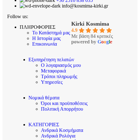
+30 2510 838 035
info@kosmima-kirki.gr
Follow us:
Kirki Kosmima
ΠΛΗΡΟΦΟΡΙΕΣ
4.9
Το Κατάστημά μας
Με βάση 84 κριτικές
Η Ιστορία μας
powered by
G
o
o
g
l
e
Επικοινωνία
Εξυπηρέτηση πελατών
Ο λογαριασμός μου
Μεταφορικά
Τρόποι πληρωμής
Υπηρεσίες
Νομικά θέματα
Όροι και προϋποθέσεις
Πολιτική Απορρήτου
ΚΑΤΗΓΟΡΙΕΣ
Ανδρικά Κοσμήματα
Ανδρικά Ρολόγια