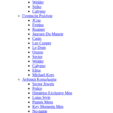
Welder
Seiko
Calypso
Γυναικεία Ρολόγια
JCou
Festina
Roamer
Jaqcues Du Manoir
Casio
Lee Cooper
Le Dom
Oozoo
Sector
Welder
Calypso
Elixa
Michael Kors
Ανδρικά Κοσμήματα
Sector Jewels
Police
Dimitrios Exclusive Men
Lotus Style
Puppis Mens
Key Moments Men
No-name