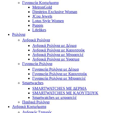
Γυναικεία Κοσμήματα
MetronGold
Dimitrios Exclusive Woman
JCou Jewels
Lotus Style Women
Puppis
Lifelikes
Ρολόγια
Ανδρικά Ρολόγια
Ανδρικά Ρολόγια με Δέρμα
Ανδρικά Ρολόγια με Καουτσούκ
Ανδρικά Ρολόγια με Μπρασελέ
Ανδρικά Ρολόγια με Υφασμα
Γυναικεία Ρολόγια
Γυναικεία Ρολόγια με Δέρμα
Γυναικεία Ρολόγια με Καουτσούκ
Γυναικεία Ρολόγια με Μπρασελέ
Smartwaches
SMARTWATCHES ΜΕ ΔΕΡΜΑ
SMARTWATCHES ΜΕ ΚΑΟΥΤΣΟΥΚ
Smartwatches με μπρασελέ
Παιδικά Ρολόγια
Ανδρικά Κοσμήματα
Ανδρικός Σταυρός