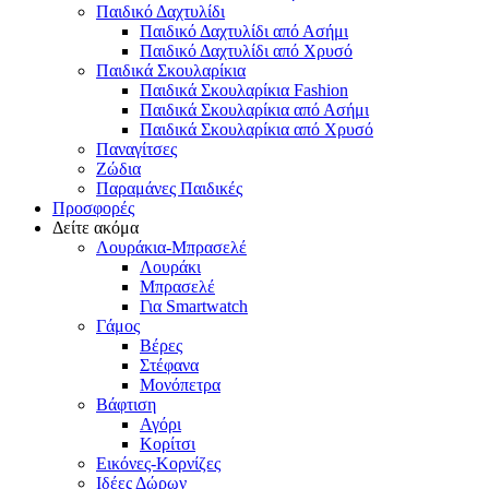
Παιδικό Δαχτυλίδι
Παιδικό Δαχτυλίδι από Ασήμι
Παιδικό Δαχτυλίδι από Χρυσό
Παιδικά Σκουλαρίκια
Παιδικά Σκουλαρίκια Fashion
Παιδικά Σκουλαρίκια από Ασήμι
Παιδικά Σκουλαρίκια από Χρυσό
Παναγίτσες
Ζώδια
Παραμάνες Παιδικές
Προσφορές
Δείτε ακόμα
Λουράκια-Μπρασελέ
Λουράκι
Μπρασελέ
Για Smartwatch
Γάμος
Βέρες
Στέφανα
Μονόπετρα
Βάφτιση
Αγόρι
Κορίτσι
Εικόνες-Κορνίζες
Ιδέες Δώρων