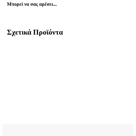
Μπορεί να σας αρέσει...
Σχετικά Προϊόντα
Xρυσός Ανδρικός Σταυρός Κ14 Λουστρέ κωδ.110028
149,00
€
Xρυσός Ανδρικός Σταυρός Κ14 Διπλής Όψης, Λουστρέ
κωδ.109832
253,00
€