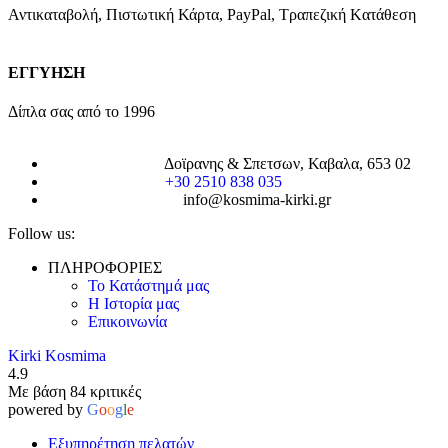
Αντικαταβολή, Πιστωτική Κάρτα, PayPal, Τραπεζική Kατάθεση
ΕΓΓΥΗΣΗ
Δίπλα σας από το 1996
Δοϊρανης & Σπετσων, Καβαλα, 653 02
+30 2510 838 035
info@kosmima-kirki.gr
Follow us:
ΠΛΗΡΟΦΟΡΙΕΣ
Το Κατάστημά μας
Η Ιστορία μας
Επικοινωνία
Kirki Kosmima
4.9
Με βάση 84 κριτικές
powered by
G
o
o
g
l
e
Εξυπηρέτηση πελατών