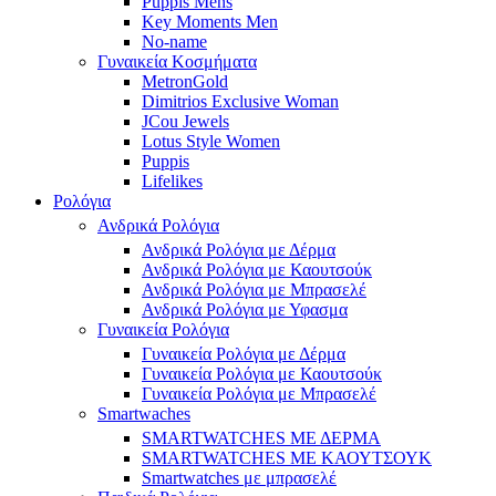
Puppis Mens
Key Moments Men
No-name
Γυναικεία Κοσμήματα
MetronGold
Dimitrios Exclusive Woman
JCou Jewels
Lotus Style Women
Puppis
Lifelikes
Ρολόγια
Ανδρικά Ρολόγια
Ανδρικά Ρολόγια με Δέρμα
Ανδρικά Ρολόγια με Καουτσούκ
Ανδρικά Ρολόγια με Μπρασελέ
Ανδρικά Ρολόγια με Υφασμα
Γυναικεία Ρολόγια
Γυναικεία Ρολόγια με Δέρμα
Γυναικεία Ρολόγια με Καουτσούκ
Γυναικεία Ρολόγια με Μπρασελέ
Smartwaches
SMARTWATCHES ΜΕ ΔΕΡΜΑ
SMARTWATCHES ΜΕ ΚΑΟΥΤΣΟΥΚ
Smartwatches με μπρασελέ