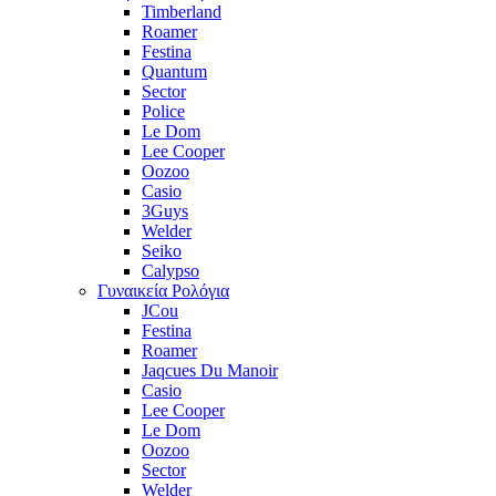
Timberland
Roamer
Festina
Quantum
Sector
Police
Le Dom
Lee Cooper
Oozoo
Casio
3Guys
Welder
Seiko
Calypso
Γυναικεία Ρολόγια
JCou
Festina
Roamer
Jaqcues Du Manoir
Casio
Lee Cooper
Le Dom
Oozoo
Sector
Welder