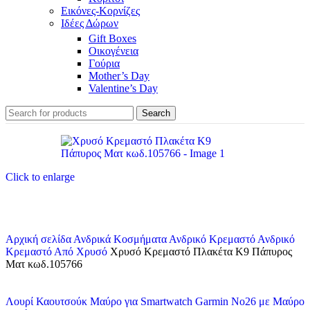
Εικόνες-Κορνίζες
Ιδέες Δώρων
Gift Boxes
Οικογένεια
Γούρια
Mother’s Day
Valentine’s Day
Search
Click to enlarge
Αρχική σελίδα
Ανδρικά Κοσμήματα
Ανδρικό Κρεμαστό
Ανδρικό
Κρεμαστό Από Χρυσό
Χρυσό Κρεμαστό Πλακέτα K9 Πάπυρος
Ματ κωδ.105766
Λουρί Καουτσούκ Μαύρο για Smartwatch Garmin No26 με Μαύρο