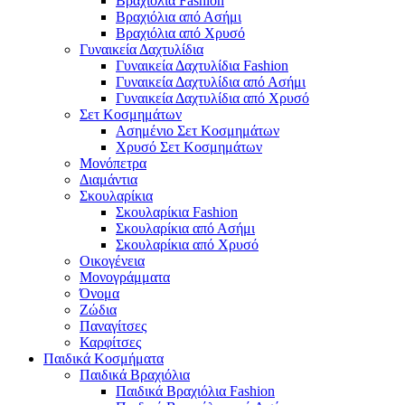
Βραχιόλια Fashion
Βραχιόλια από Ασήμι
Βραχιόλια από Χρυσό
Γυναικεία Δαχτυλίδια
Γυναικεία Δαχτυλίδια Fashion
Γυναικεία Δαχτυλίδια από Ασήμι
Γυναικεία Δαχτυλίδια από Χρυσό
Σετ Κοσμημάτων
Ασημένιο Σετ Κοσμημάτων
Χρυσό Σετ Κοσμημάτων
Μονόπετρα
Διαμάντια
Σκουλαρίκια
Σκουλαρίκια Fashion
Σκουλαρίκια από Ασήμι
Σκουλαρίκια από Χρυσό
Οικογένεια
Μονογράμματα
Όνομα
Ζώδια
Παναγίτσες
Καρφίτσες
Παιδικά Κοσμήματα
Παιδικά Βραχιόλια
Παιδικά Βραχιόλια Fashion