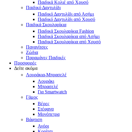
Παιδικά Κολιέ από Χρυσό
Παιδικό Δαχτυλίδι
Παιδικό Δαχτυλίδι από Ασήμι
Παιδικό Δαχτυλίδι από Χρυσό
Παιδικά Σκουλαρίκια
Παιδικά Σκουλαρίκια Fashion
Παιδικά Σκουλαρίκια από Ασήμι
Παιδικά Σκουλαρίκια από Χρυσό
Παναγίτσες
Ζώδια
Παραμάνες Παιδικές
Προσφορές
Δείτε ακόμα
Λουράκια-Μπρασελέ
Λουράκι
Μπρασελέ
Για Smartwatch
Γάμος
Βέρες
Στέφανα
Μονόπετρα
Βάφτιση
Αγόρι
Κορίτσι