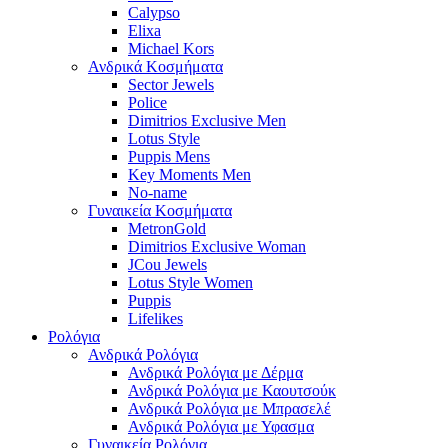
Calypso
Elixa
Michael Kors
Ανδρικά Κοσμήματα
Sector Jewels
Police
Dimitrios Exclusive Men
Lotus Style
Puppis Mens
Key Moments Men
No-name
Γυναικεία Κοσμήματα
MetronGold
Dimitrios Exclusive Woman
JCou Jewels
Lotus Style Women
Puppis
Lifelikes
Ρολόγια
Ανδρικά Ρολόγια
Ανδρικά Ρολόγια με Δέρμα
Ανδρικά Ρολόγια με Καουτσούκ
Ανδρικά Ρολόγια με Μπρασελέ
Ανδρικά Ρολόγια με Υφασμα
Γυναικεία Ρολόγια