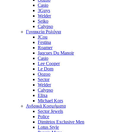
Casio
3Guys
Welder
Seiko
Calypso
Γυναικεία Ρολόγια
JCou
Festina
Roamer
Jaqcues Du Manoir
Casio
Lee Cooper
Le Dom
Oozoo
Sector
Welder
Calypso
Elixa
Michael Kors
Ανδρικά Κοσμήματα
Sector Jewels
Police
Dimitrios Exclusive Men
Lotus Style