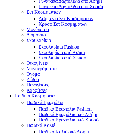
Γυναικεία Δαχτυλίδια από Ασήμι
Γυναικεία Δαχτυλίδια από Χρυσό
Σετ Κοσμημάτων
Ασημένιο Σετ Κοσμημάτων
Χρυσό Σετ Κοσμημάτων
Μονόπετρα
Διαμάντια
Σκουλαρίκια
Σκουλαρίκια Fashion
Σκουλαρίκια από Ασήμι
Σκουλαρίκια από Χρυσό
Οικογένεια
Μονογράμματα
Όνομα
Ζώδια
Παναγίτσες
Καρφίτσες
Παιδικά Κοσμήματα
Παιδικά Βραχιόλια
Παιδικά Βραχιόλια Fashion
Παιδικά Βραχιόλια από Ασήμι
Παιδικά Βραχιόλια από Χρυσό
Παιδικά Κολιέ
Παιδικά Κολιέ από Ασήμι