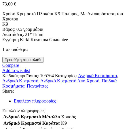
73,00
€
Χρυσό Κρεμαστό Πλακέτα K9 Πάπυρος, Με Αναπαράσταση του
Χριστού
Κ9
Βάρος: 0,5 γραμμάρια
Διαστάσεις: 21*11mm
Εγγύηση Kirki Kosmima Guarantee
1 σε απόθεμα
Χρυσό
Προσθήκη στο καλάθι
Κρεμαστό
Compare
Πλακέτα
Add to wishlist
K9
Κωδικός προϊόντος:
105764
Κατηγορίες:
Ανδρικά Κοσμήματα
,
Πάπυρος,
Ανδρικό Κρεμαστό
,
Ανδρικό Κρεμαστό Από Χρυσό
,
Παιδικά
Με
Κοσμήματα
,
Παναγίτσες
Αναπαράσταση
Share:
του
Χριστού
Επιπλέον πληροφορίες
κωδ.105764
ποσότητα
Επιπλέον πληροφορίες
Ανδρικό Κρεμαστό Μέταλλο
Χρυσός
Ανδρικό Κρεμαστό Καράτια
Κ9