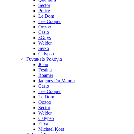
Sector
Police
Le Dom
Lee Cooper
Oozoo
Casio
3Guys
Welder
Seiko
Calypso
Γυναικεία Ρολόγια
JCou
Festina
Roamer
Jaqcues Du Manoir
Casio
Lee Cooper
Le Dom
Oozoo
Sector
Welder
Calypso
Elixa
Michael Kors