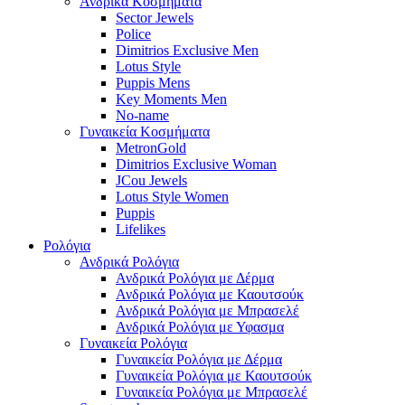
Ανδρικά Κοσμήματα
Sector Jewels
Police
Dimitrios Exclusive Men
Lotus Style
Puppis Mens
Key Moments Men
No-name
Γυναικεία Κοσμήματα
MetronGold
Dimitrios Exclusive Woman
JCou Jewels
Lotus Style Women
Puppis
Lifelikes
Ρολόγια
Ανδρικά Ρολόγια
Ανδρικά Ρολόγια με Δέρμα
Ανδρικά Ρολόγια με Καουτσούκ
Ανδρικά Ρολόγια με Μπρασελέ
Ανδρικά Ρολόγια με Υφασμα
Γυναικεία Ρολόγια
Γυναικεία Ρολόγια με Δέρμα
Γυναικεία Ρολόγια με Καουτσούκ
Γυναικεία Ρολόγια με Μπρασελέ