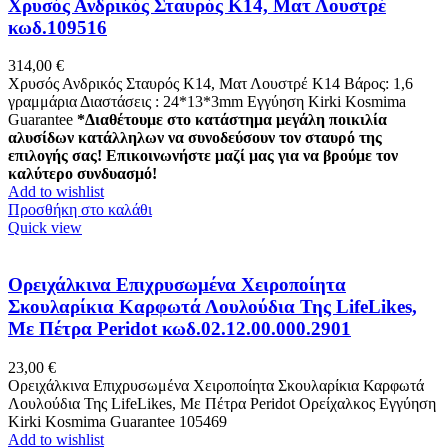
Xρυσός Ανδρικός Σταυρός Κ14, Ματ Λουστρέ
κωδ.109516
314,00
€
Xρυσός Ανδρικός Σταυρός Κ14, Ματ Λουστρέ K14 Βάρος: 1,6
γραμμάρια Διαστάσεις : 24*13*3mm Εγγύηση Kirki Kosmima
Guarantee
*Διαθέτουμε στο κατάστημα μεγάλη ποικιλία
αλυσίδων κατάλληλων να συνοδεύσουν τον σταυρό της
επιλογής σας! Επικοινωνήστε μαζί μας για να βρούμε τον
καλύτερο συνδυασμό!
Add to wishlist
Προσθήκη στο καλάθι
Quick view
Ορειχάλκινα Επιχρυσωμένα Χειροποίητα
Σκουλαρίκια Καρφωτά Λουλούδια Της LifeLikes,
Με Πέτρα Peridot κωδ.02.12.00.000.2901
23,00
€
Ορειχάλκινα Επιχρυσωμένα Χειροποίητα Σκουλαρίκια Καρφωτά
Λουλούδια Της LifeLikes, Με Πέτρα Peridot Ορείχαλκος Εγγύηση
Kirki Kosmima Guarantee 105469
Add to wishlist