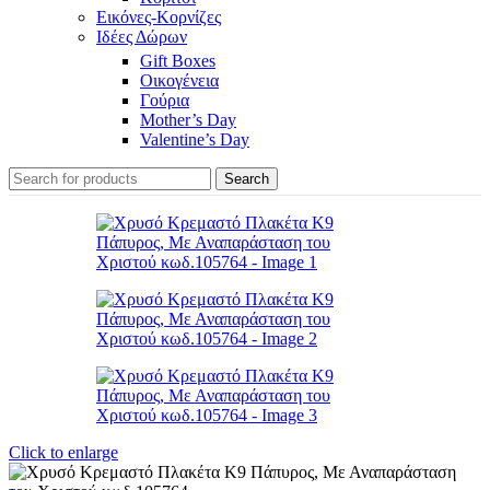
Εικόνες-Κορνίζες
Ιδέες Δώρων
Gift Boxes
Οικογένεια
Γούρια
Mother’s Day
Valentine’s Day
Search
Click to enlarge