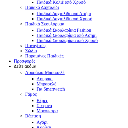
Παιδικά Κολιέ από Χρυσό
Παιδικό Δαχτυλίδι
Παιδικό Δαχτυλίδι από Ασήμι
Παιδικό Δαχτυλίδι από Χρυσό
Παιδικά Σκουλαρίκια
Παιδικά Σκουλαρίκια Fashion
Παιδικά Σκουλαρίκια από Ασήμι
Παιδικά Σκουλαρίκια από Χρυσό
Παναγίτσες
Ζώδια
Παραμάνες Παιδικές
Προσφορές
Δείτε ακόμα
Λουράκια-Μπρασελέ
Λουράκι
Μπρασελέ
Για Smartwatch
Γάμος
Βέρες
Στέφανα
Μονόπετρα
Βάφτιση
Αγόρι
Κορίτσι