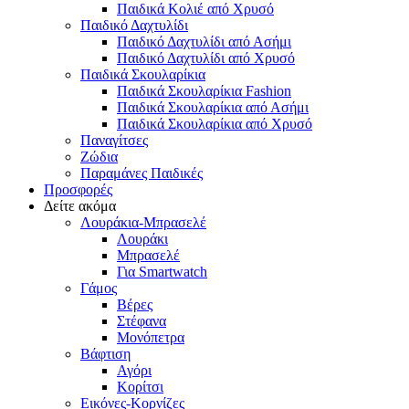
Παιδικά Κολιέ από Χρυσό
Παιδικό Δαχτυλίδι
Παιδικό Δαχτυλίδι από Ασήμι
Παιδικό Δαχτυλίδι από Χρυσό
Παιδικά Σκουλαρίκια
Παιδικά Σκουλαρίκια Fashion
Παιδικά Σκουλαρίκια από Ασήμι
Παιδικά Σκουλαρίκια από Χρυσό
Παναγίτσες
Ζώδια
Παραμάνες Παιδικές
Προσφορές
Δείτε ακόμα
Λουράκια-Μπρασελέ
Λουράκι
Μπρασελέ
Για Smartwatch
Γάμος
Βέρες
Στέφανα
Μονόπετρα
Βάφτιση
Αγόρι
Κορίτσι
Εικόνες-Κορνίζες