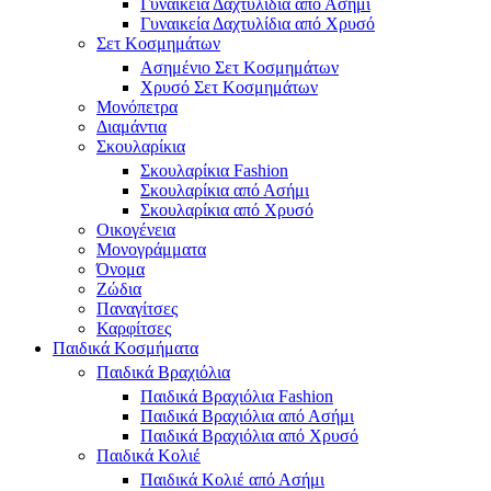
Γυναικεία Δαχτυλίδια από Ασήμι
Γυναικεία Δαχτυλίδια από Χρυσό
Σετ Κοσμημάτων
Ασημένιο Σετ Κοσμημάτων
Χρυσό Σετ Κοσμημάτων
Μονόπετρα
Διαμάντια
Σκουλαρίκια
Σκουλαρίκια Fashion
Σκουλαρίκια από Ασήμι
Σκουλαρίκια από Χρυσό
Οικογένεια
Μονογράμματα
Όνομα
Ζώδια
Παναγίτσες
Καρφίτσες
Παιδικά Κοσμήματα
Παιδικά Βραχιόλια
Παιδικά Βραχιόλια Fashion
Παιδικά Βραχιόλια από Ασήμι
Παιδικά Βραχιόλια από Χρυσό
Παιδικά Κολιέ
Παιδικά Κολιέ από Ασήμι