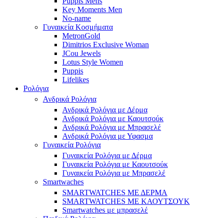
Puppis Mens
Key Moments Men
No-name
Γυναικεία Κοσμήματα
MetronGold
Dimitrios Exclusive Woman
JCou Jewels
Lotus Style Women
Puppis
Lifelikes
Ρολόγια
Ανδρικά Ρολόγια
Ανδρικά Ρολόγια με Δέρμα
Ανδρικά Ρολόγια με Καουτσούκ
Ανδρικά Ρολόγια με Μπρασελέ
Ανδρικά Ρολόγια με Υφασμα
Γυναικεία Ρολόγια
Γυναικεία Ρολόγια με Δέρμα
Γυναικεία Ρολόγια με Καουτσούκ
Γυναικεία Ρολόγια με Μπρασελέ
Smartwaches
SMARTWATCHES ΜΕ ΔΕΡΜΑ
SMARTWATCHES ΜΕ ΚΑΟΥΤΣΟΥΚ
Smartwatches με μπρασελέ