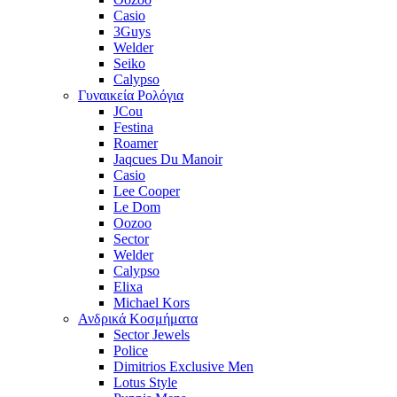
Casio
3Guys
Welder
Seiko
Calypso
Γυναικεία Ρολόγια
JCou
Festina
Roamer
Jaqcues Du Manoir
Casio
Lee Cooper
Le Dom
Oozoo
Sector
Welder
Calypso
Elixa
Michael Kors
Ανδρικά Κοσμήματα
Sector Jewels
Police
Dimitrios Exclusive Men
Lotus Style