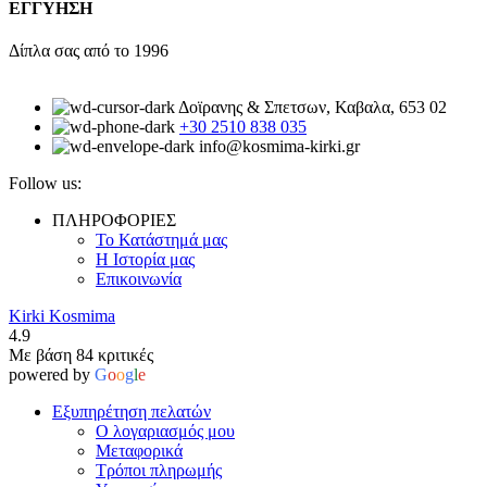
ΕΓΓΥΗΣΗ
Δίπλα σας από το 1996
Δοϊρανης & Σπετσων, Καβαλα, 653 02
+30 2510 838 035
info@kosmima-kirki.gr
Follow us:
ΠΛΗΡΟΦΟΡΙΕΣ
Το Κατάστημά μας
Η Ιστορία μας
Επικοινωνία
Kirki Kosmima
4.9
Με βάση 84 κριτικές
powered by
G
o
o
g
l
e
Εξυπηρέτηση πελατών
Ο λογαριασμός μου
Μεταφορικά
Τρόποι πληρωμής