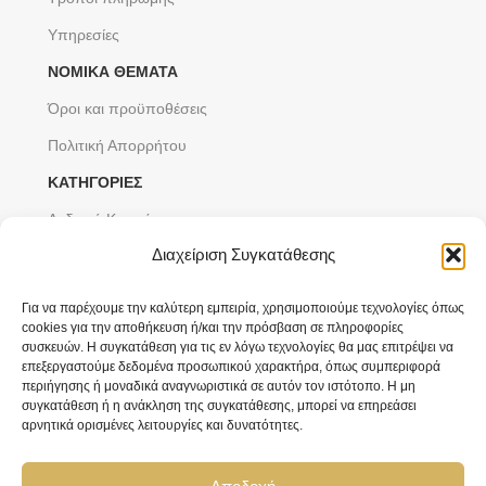
Υπηρεσίες
ΝΟΜΙΚΆ ΘΈΜΑΤΑ
Όροι και προϋποθέσεις
Πολιτική Απορρήτου
ΚΑΤΗΓΟΡΙΕΣ
Ανδρικά Κοσμήματα
Διαχείριση Συγκατάθεσης
Ανδρικά Ρολόγια
Γυναικεία Κοσμήματα
Για να παρέχουμε την καλύτερη εμπειρία, χρησιμοποιούμε τεχνολογίες όπως
cookies για την αποθήκευση ή/και την πρόσβαση σε πληροφορίες
Γυναικεία Ρολόγια
συσκευών. Η συγκατάθεση για τις εν λόγω τεχνολογίες θα μας επιτρέψει να
Παιδικά Κοσμήματα
επεξεργαστούμε δεδομένα προσωπικού χαρακτήρα, όπως συμπεριφορά
περιήγησης ή μοναδικά αναγνωριστικά σε αυτόν τον ιστότοπο. Η μη
Προσφορές
συγκατάθεση ή η ανάκληση της συγκατάθεσης, μπορεί να επηρεάσει
αρνητικά ορισμένες λειτουργίες και δυνατότητες.
Αίτημα υπαναχώρησης