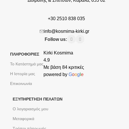
Δοϊρανης & Σπετσων, Καβαλα, 653 02
+30 2510 838 035
info@kosmima-kirki.gr
Follow us:
Kirki Kosmima
ΠΛΗΡΟΦΟΡΙΕΣ
4.9
Το Κατάστημά μας
Με βάση 84 κριτικές
Η Ιστορία μας
powered by
G
o
o
g
l
e
Επικοινωνία
ΕΞΥΠΗΡΈΤΗΣΗ ΠΕΛΑΤΏΝ
Ο λογαριασμός μου
Μεταφορικά
Τρόποι πληρωμής