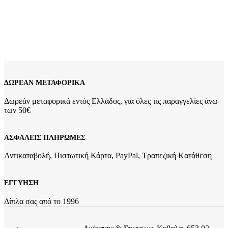
39,00
€
Ασημένιο Επιχρυσωμένο Γυναικείο Κολιέ Με Σταυρό Ασημί 925 Μήκος
αλυσίδας: 40cm Διαστάσεις Σταυρού: 16*9mm Βάρος: 1,8 γραμμάρια
Eγγύηση Kirki Kosmima Guarantee
Add to wishlist
Προσθήκη στο καλάθι
Quick view
ΔΩΡΕΑΝ ΜΕΤΑΦΟΡΙΚΑ
Δωρεάν μεταφορικά εντός Ελλάδος, για όλες τις παραγγελίες άνω
των 50€
ΑΣΦΑΛΕΙΣ ΠΛΗΡΩΜΕΣ
Αντικαταβολή, Πιστωτική Κάρτα, PayPal, Τραπεζική Kατάθεση
ΕΓΓΥΗΣΗ
Δίπλα σας από το 1996