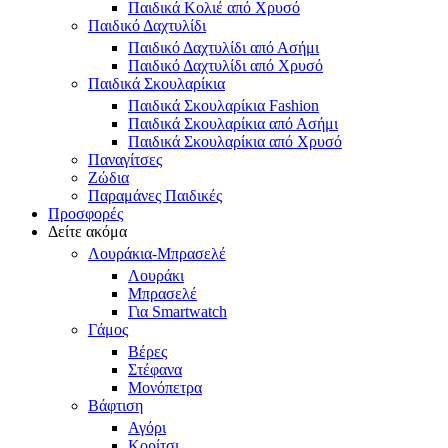
Παιδικά Κολιέ από Χρυσό
Παιδικό Δαχτυλίδι
Παιδικό Δαχτυλίδι από Ασήμι
Παιδικό Δαχτυλίδι από Χρυσό
Παιδικά Σκουλαρίκια
Παιδικά Σκουλαρίκια Fashion
Παιδικά Σκουλαρίκια από Ασήμι
Παιδικά Σκουλαρίκια από Χρυσό
Παναγίτσες
Ζώδια
Παραμάνες Παιδικές
Προσφορές
Δείτε ακόμα
Λουράκια-Μπρασελέ
Λουράκι
Μπρασελέ
Για Smartwatch
Γάμος
Βέρες
Στέφανα
Μονόπετρα
Βάφτιση
Αγόρι
Κορίτσι