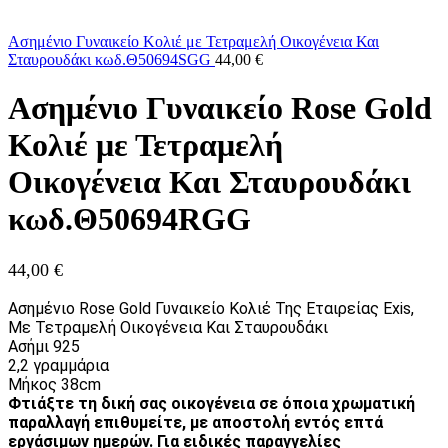
Ασημένιο Γυναικείο Κολιέ με Τετραμελή Οικογένεια Και
Σταυρουδάκι κωδ.Θ50694SGG
44,00
€
Ασημένιο Γυναικείο Rose Gold
Κολιέ με Τετραμελή
Οικογένεια Και Σταυρουδάκι
κωδ.Θ50694RGG
44,00
€
Ασημένιο Rose Gold Γυναικείο Κολιέ Της Εταιρείας Exis,
Με Τετραμελή Οικογένεια Και Σταυρουδάκι
Ασήμι 925
2,2 γραμμάρια
Μήκος 38cm
Φτιάξτε τη δική σας οικογένεια σε όποια χρωματική
παραλλαγή επιθυμείτε, με αποστολή εντός επτά
εργάσιμων ημερών. Για ειδικές παραγγελίες