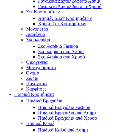
Γυναικεία Δαχτυλίδια από Ασήμι
Γυναικεία Δαχτυλίδια από Χρυσό
Σετ Κοσμημάτων
Ασημένιο Σετ Κοσμημάτων
Χρυσό Σετ Κοσμημάτων
Μονόπετρα
Διαμάντια
Σκουλαρίκια
Σκουλαρίκια Fashion
Σκουλαρίκια από Ασήμι
Σκουλαρίκια από Χρυσό
Οικογένεια
Μονογράμματα
Όνομα
Ζώδια
Παναγίτσες
Καρφίτσες
Παιδικά Κοσμήματα
Παιδικά Βραχιόλια
Παιδικά Βραχιόλια Fashion
Παιδικά Βραχιόλια από Ασήμι
Παιδικά Βραχιόλια από Χρυσό
Παιδικά Κολιέ
Παιδικά Κολιέ από Ασήμι