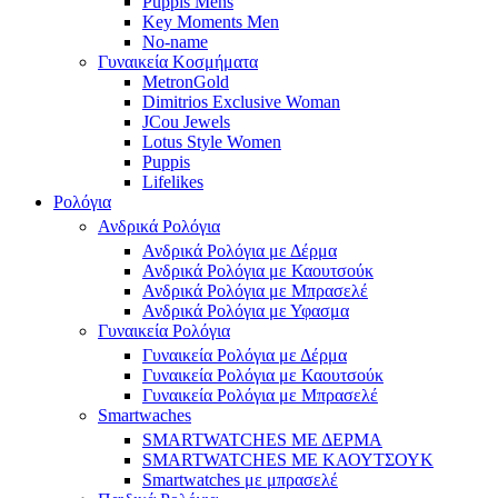
Puppis Mens
Key Moments Men
No-name
Γυναικεία Κοσμήματα
MetronGold
Dimitrios Exclusive Woman
JCou Jewels
Lotus Style Women
Puppis
Lifelikes
Ρολόγια
Ανδρικά Ρολόγια
Ανδρικά Ρολόγια με Δέρμα
Ανδρικά Ρολόγια με Καουτσούκ
Ανδρικά Ρολόγια με Μπρασελέ
Ανδρικά Ρολόγια με Υφασμα
Γυναικεία Ρολόγια
Γυναικεία Ρολόγια με Δέρμα
Γυναικεία Ρολόγια με Καουτσούκ
Γυναικεία Ρολόγια με Μπρασελέ
Smartwaches
SMARTWATCHES ΜΕ ΔΕΡΜΑ
SMARTWATCHES ΜΕ ΚΑΟΥΤΣΟΥΚ
Smartwatches με μπρασελέ