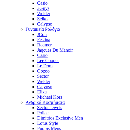
Casio
3Guys
Welder
Seiko
Calypso
Γυναικεία Ρολόγια
JCou
Festina
Roamer
Jaqcues Du Manoir
Casio
Lee Cooper
Le Dom
Oozoo
Sector
Welder
Calypso
Elixa
Michael Kors
Ανδρικά Κοσμήματα
Sector Jewels
Police
Dimitrios Exclusive Men
Lotus Style
Puppis Mens