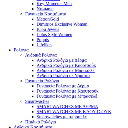
Key Moments Men
No-name
Γυναικεία Κοσμήματα
MetronGold
Dimitrios Exclusive Woman
JCou Jewels
Lotus Style Women
Puppis
Lifelikes
Ρολόγια
Ανδρικά Ρολόγια
Ανδρικά Ρολόγια με Δέρμα
Ανδρικά Ρολόγια με Καουτσούκ
Ανδρικά Ρολόγια με Μπρασελέ
Ανδρικά Ρολόγια με Υφασμα
Γυναικεία Ρολόγια
Γυναικεία Ρολόγια με Δέρμα
Γυναικεία Ρολόγια με Καουτσούκ
Γυναικεία Ρολόγια με Μπρασελέ
Smartwaches
SMARTWATCHES ΜΕ ΔΕΡΜΑ
SMARTWATCHES ΜΕ ΚΑΟΥΤΣΟΥΚ
Smartwatches με μπρασελέ
Παιδικά Ρολόγια
Ανδρικά Κοσμήματα