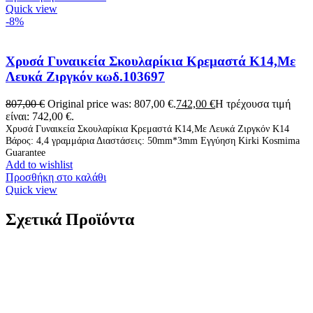
Quick view
-8%
Χρυσά Γυναικεία Σκουλαρίκια Κρεμαστά Κ14,Με
Λευκά Ζιργκόν κωδ.103697
807,00
€
Original price was: 807,00 €.
742,00
€
Η τρέχουσα τιμή
είναι: 742,00 €.
Χρυσά Γυναικεία Σκουλαρίκια Κρεμαστά Κ14,Με Λευκά Ζιργκόν Κ14
Βάρος: 4,4 γραμμάρια Διαστάσεις: 50mm*3mm Εγγύηση Kirki Kosmima
Guarantee
Add to wishlist
Προσθήκη στο καλάθι
Quick view
Σχετικά Προϊόντα
Ασημένιο Επιχρυσωμένο Γυναικείο Κολιέ, Με
Μαργαριτάρι Και Λευκά Ζιργκόν κωδ.110050