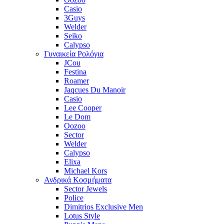
Casio
3Guys
Welder
Seiko
Calypso
Γυναικεία Ρολόγια
JCou
Festina
Roamer
Jaqcues Du Manoir
Casio
Lee Cooper
Le Dom
Oozoo
Sector
Welder
Calypso
Elixa
Michael Kors
Ανδρικά Κοσμήματα
Sector Jewels
Police
Dimitrios Exclusive Men
Lotus Style