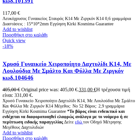
κωδ.101391
117,00
€
Λευκόχρυσος Γυναικείος Σταυρός Κ14 Με Ζιργκόν K14 0,6 γραμμάρια
Διαστάσεις : 15*10*2mm Εγγύηση Kirki Kosmima Guarantee
Add to wishlist
Προσθήκη στο καλάθι
Quick view
-18%
Χρυσό Γυναικείο Χειροποίητο Δαχτυλίδι Κ14, Με
Λουλούδια Με Σμάλτο Και Φύλλα Με Ζιργκόν
κωδ.104646
405,00
€
Original price was: 405,00 €.
331,00
€
Η τρέχουσα τιμή
είναι: 331,00 €.
Χρυσό Γυναικείο Χειροποίητο Δαχτυλίδι Κ14, Με Λουλούδια Με Σμάλτο
Και Φύλλα Με Ζιργκόν K14 Μέγεθος: Νο 52 Βάρος: 2,9 γραμμάρια
Εγγύηση Kirki Kosmima Guarantee
*Το βάρος είναι ενδεικτικό και
ενδέχεται να διαφοροποιηθεί ελαφρώς ανάλογα με το νούμερο ή σε
περίπτωση ειδικής παραγγελίας
Δείτε
εδώ
τον Οδηγό Μέτρησης
Μεγέθους Δαχτυλιδιών
Add to wishlist
Προσθήκη στο καλάθι