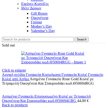
Εικόνες-Κορνίζες
Ιδέες Δώρων
Gift Boxes
Οικογένεια
Γούρια
Mother’s Day
Valentine’s Day
Search
Sold out
Click to enlarge
Αρχική σελίδα
Γυναικεία Κοσμήματα
Γυναικεία Κολιέ
Γυναικείο
Κολιέ από Ασήμι
Ασημένιο Γυναικείο Rose Gold Κολιέ με
Τετραμελή Οικογένεια Και Σταυρουδάκι κωδ.Θ50694RGG
Ασημένιο Γυναικείο Επιχρυσωμένο Κολιέ με Τετραμελή
Οικογένεια Και Σταυρουδάκι κωδ.Θ50694GBG
44,00
€
Back to products