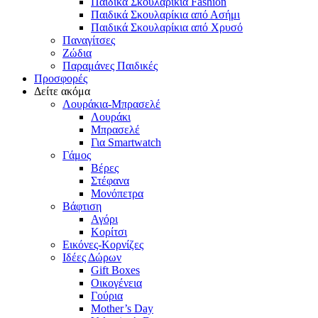
Παιδικά Σκουλαρίκια Fashion
Παιδικά Σκουλαρίκια από Ασήμι
Παιδικά Σκουλαρίκια από Χρυσό
Παναγίτσες
Ζώδια
Παραμάνες Παιδικές
Προσφορές
Δείτε ακόμα
Λουράκια-Μπρασελέ
Λουράκι
Μπρασελέ
Για Smartwatch
Γάμος
Βέρες
Στέφανα
Μονόπετρα
Βάφτιση
Αγόρι
Κορίτσι
Εικόνες-Κορνίζες
Ιδέες Δώρων
Gift Boxes
Οικογένεια
Γούρια
Mother’s Day