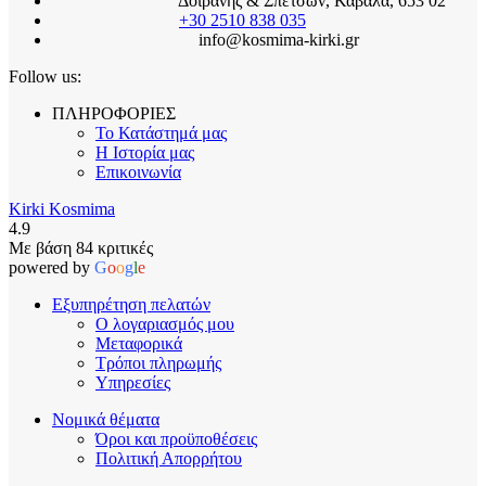
Δοϊρανης & Σπετσων, Καβαλα, 653 02
+30 2510 838 035
info@kosmima-kirki.gr
Follow us:
ΠΛΗΡΟΦΟΡΙΕΣ
Το Κατάστημά μας
Η Ιστορία μας
Επικοινωνία
Kirki Kosmima
4.9
Με βάση 84 κριτικές
powered by
G
o
o
g
l
e
Εξυπηρέτηση πελατών
Ο λογαριασμός μου
Μεταφορικά
Τρόποι πληρωμής
Υπηρεσίες
Νομικά θέματα
Όροι και προϋποθέσεις
Πολιτική Απορρήτου