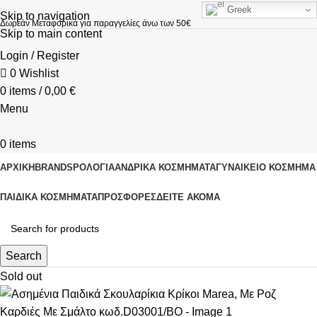
Greek
Skip to navigation
Δωρεάν Μεταφορικά για παραγγελίες άνω των 50€
Skip to main content
Login / Register
0
Wishlist
0
items
/
0,00
€
Menu
0
items
ΑΡΧΙΚΗ
BRANDS
ΡΟΛΌΓΙΑ
ΑΝΔΡΙΚΆ ΚΟΣΜΉΜΑΤΑ
ΓΥΝΑΙΚΕΊΟ ΚΟΣΜΉΜΑ
ΠΑΙΔΙΚΆ ΚΟΣΜΉΜΑΤΑ
ΠΡΟΣΦΟΡΈΣ
ΔΕΊΤΕ ΑΚΌΜΑ
Search
Sold out