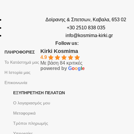
Δοϊρανης & Σπετσων, Καβαλα, 653 02
+30 2510 838 035
info@kosmima-kirki.gr
Follow us:
Kirki Kosmima
ΠΛΗΡΟΦΟΡΙΕΣ
4.9
Το Κατάστημά μας
Με βάση 84 κριτικές
powered by
G
o
o
g
l
e
Η Ιστορία μας
Επικοινωνία
ΕΞΥΠΗΡΈΤΗΣΗ ΠΕΛΑΤΏΝ
Ο λογαριασμός μου
Μεταφορικά
Τρόποι πληρωμής
Υπηρεσίες