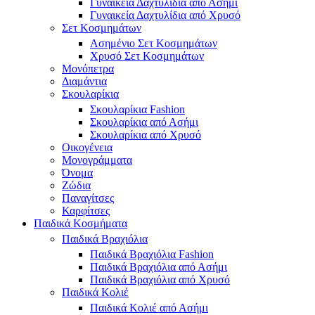
Γυναικεία Δαχτυλίδια από Ασήμι
Γυναικεία Δαχτυλίδια από Χρυσό
Σετ Κοσμημάτων
Ασημένιο Σετ Κοσμημάτων
Χρυσό Σετ Κοσμημάτων
Μονόπετρα
Διαμάντια
Σκουλαρίκια
Σκουλαρίκια Fashion
Σκουλαρίκια από Ασήμι
Σκουλαρίκια από Χρυσό
Οικογένεια
Μονογράμματα
Όνομα
Ζώδια
Παναγίτσες
Καρφίτσες
Παιδικά Κοσμήματα
Παιδικά Βραχιόλια
Παιδικά Βραχιόλια Fashion
Παιδικά Βραχιόλια από Ασήμι
Παιδικά Βραχιόλια από Χρυσό
Παιδικά Κολιέ
Παιδικά Κολιέ από Ασήμι