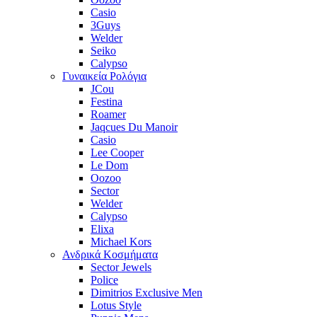
Casio
3Guys
Welder
Seiko
Calypso
Γυναικεία Ρολόγια
JCou
Festina
Roamer
Jaqcues Du Manoir
Casio
Lee Cooper
Le Dom
Oozoo
Sector
Welder
Calypso
Elixa
Michael Kors
Ανδρικά Κοσμήματα
Sector Jewels
Police
Dimitrios Exclusive Men
Lotus Style