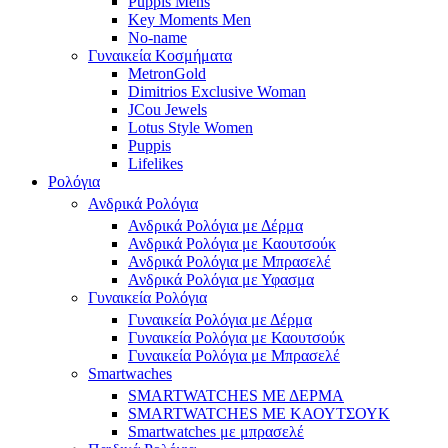
Puppis Mens
Key Moments Men
No-name
Γυναικεία Κοσμήματα
MetronGold
Dimitrios Exclusive Woman
JCou Jewels
Lotus Style Women
Puppis
Lifelikes
Ρολόγια
Ανδρικά Ρολόγια
Ανδρικά Ρολόγια με Δέρμα
Ανδρικά Ρολόγια με Καουτσούκ
Ανδρικά Ρολόγια με Μπρασελέ
Ανδρικά Ρολόγια με Υφασμα
Γυναικεία Ρολόγια
Γυναικεία Ρολόγια με Δέρμα
Γυναικεία Ρολόγια με Καουτσούκ
Γυναικεία Ρολόγια με Μπρασελέ
Smartwaches
SMARTWATCHES ΜΕ ΔΕΡΜΑ
SMARTWATCHES ΜΕ ΚΑΟΥΤΣΟΥΚ
Smartwatches με μπρασελέ