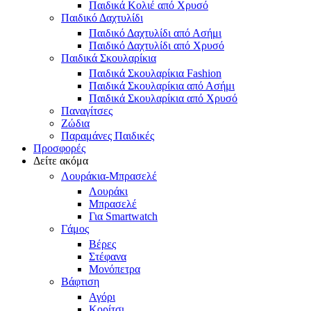
Παιδικά Κολιέ από Χρυσό
Παιδικό Δαχτυλίδι
Παιδικό Δαχτυλίδι από Ασήμι
Παιδικό Δαχτυλίδι από Χρυσό
Παιδικά Σκουλαρίκια
Παιδικά Σκουλαρίκια Fashion
Παιδικά Σκουλαρίκια από Ασήμι
Παιδικά Σκουλαρίκια από Χρυσό
Παναγίτσες
Ζώδια
Παραμάνες Παιδικές
Προσφορές
Δείτε ακόμα
Λουράκια-Μπρασελέ
Λουράκι
Μπρασελέ
Για Smartwatch
Γάμος
Βέρες
Στέφανα
Μονόπετρα
Βάφτιση
Αγόρι
Κορίτσι