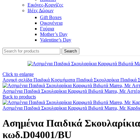
Εικόνες-Κορνίζες
Ιδέες Δώρων
Gift Boxes
Οικογένεια
Γούρια
Mother’s Day
Valentine’s Day
Search
Click to enlarge
Αρχική σελίδα
Παιδικά Κοσμήματα
Παιδικά Σκουλαρίκια
Παιδικά 
Ασημένια Παιδικά Σκουλαρίκια Καρφωτά Βιδωτά Marea, Με Αστέρ
Back to products
Ασημένια Παιδικά Σκουλαρίκια Καρφωτά Βιδωτά Marea, Με Καρδ
Ασημένια Παιδικά Σκουλαρίκι
κωδ.D04001/BU