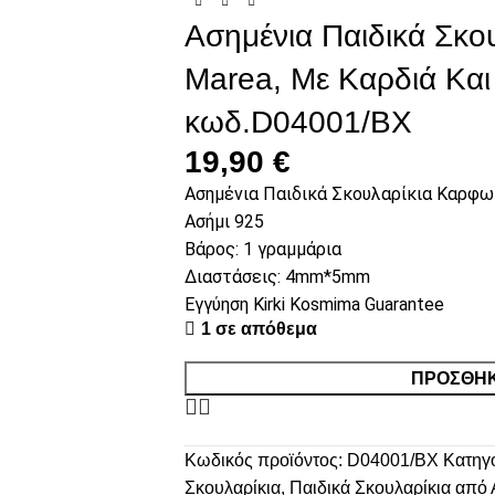
Ασημένια Παιδικά Σκο
Marea, Με Καρδιά Και
κωδ.D04001/BX
19,90
€
Ασημένια Παιδικά Σκουλαρίκια Καρφωτ
Ασήμι 925
Βάρος: 1 γραμμάρια
Διαστάσεις: 4mm*5mm
Εγγύηση Kirki Kosmima Guarantee
1 σε απόθεμα
ΠΡΟΣΘΉΚ
Κωδικός προϊόντος:
D04001/BX
Κατηγο
Σκουλαρίκια
,
Παιδικά Σκουλαρίκια από