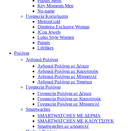
Puppis Mens
Key Moments Men
No-name
Γυναικεία Κοσμήματα
MetronGold
Dimitrios Exclusive Woman
JCou Jewels
Lotus Style Women
Puppis
Lifelikes
Ρολόγια
Ανδρικά Ρολόγια
Ανδρικά Ρολόγια με Δέρμα
Ανδρικά Ρολόγια με Καουτσούκ
Ανδρικά Ρολόγια με Μπρασελέ
Ανδρικά Ρολόγια με Υφασμα
Γυναικεία Ρολόγια
Γυναικεία Ρολόγια με Δέρμα
Γυναικεία Ρολόγια με Καουτσούκ
Γυναικεία Ρολόγια με Μπρασελέ
Smartwaches
SMARTWATCHES ΜΕ ΔΕΡΜΑ
SMARTWATCHES ΜΕ ΚΑΟΥΤΣΟΥΚ
Smartwatches με μπρασελέ