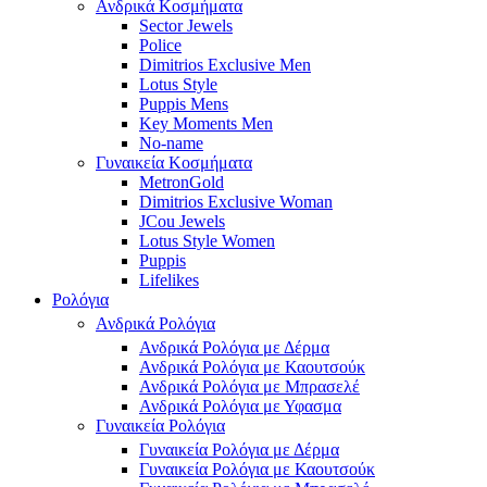
Ανδρικά Κοσμήματα
Sector Jewels
Police
Dimitrios Exclusive Men
Lotus Style
Puppis Mens
Key Moments Men
No-name
Γυναικεία Κοσμήματα
MetronGold
Dimitrios Exclusive Woman
JCou Jewels
Lotus Style Women
Puppis
Lifelikes
Ρολόγια
Ανδρικά Ρολόγια
Ανδρικά Ρολόγια με Δέρμα
Ανδρικά Ρολόγια με Καουτσούκ
Ανδρικά Ρολόγια με Μπρασελέ
Ανδρικά Ρολόγια με Υφασμα
Γυναικεία Ρολόγια
Γυναικεία Ρολόγια με Δέρμα
Γυναικεία Ρολόγια με Καουτσούκ