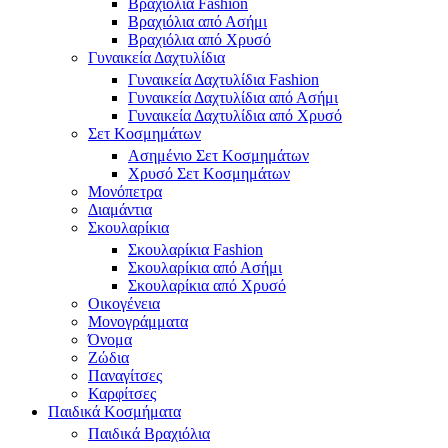
Βραχιόλια Fashion
Βραχιόλια από Ασήμι
Βραχιόλια από Χρυσό
Γυναικεία Δαχτυλίδια
Γυναικεία Δαχτυλίδια Fashion
Γυναικεία Δαχτυλίδια από Ασήμι
Γυναικεία Δαχτυλίδια από Χρυσό
Σετ Κοσμημάτων
Ασημένιο Σετ Κοσμημάτων
Χρυσό Σετ Κοσμημάτων
Μονόπετρα
Διαμάντια
Σκουλαρίκια
Σκουλαρίκια Fashion
Σκουλαρίκια από Ασήμι
Σκουλαρίκια από Χρυσό
Οικογένεια
Μονογράμματα
Όνομα
Ζώδια
Παναγίτσες
Καρφίτσες
Παιδικά Κοσμήματα
Παιδικά Βραχιόλια