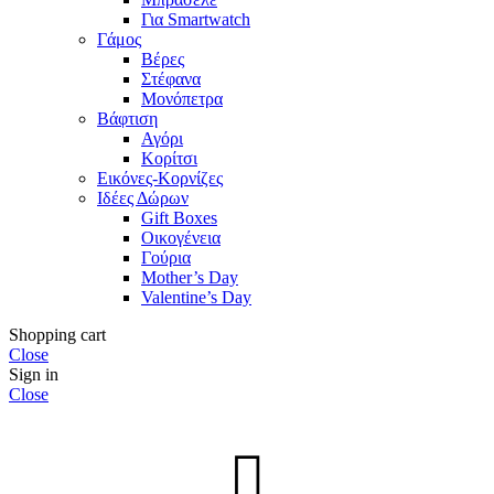
Για Smartwatch
Γάμος
Βέρες
Στέφανα
Μονόπετρα
Βάφτιση
Αγόρι
Κορίτσι
Εικόνες-Κορνίζες
Ιδέες Δώρων
Gift Boxes
Οικογένεια
Γούρια
Mother’s Day
Valentine’s Day
Shopping cart
Close
Sign in
Close