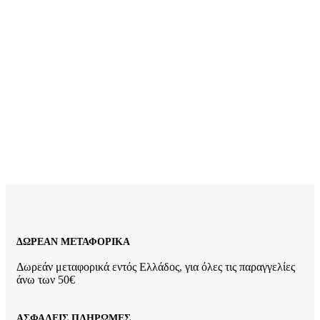
44,00
€
Ασημένιο Γυναικείο Βραχιόλι, Με Ματάκι Με Λευκά, Κίτρινα
Και Μπλε Ζιργκόν κωδ.109943
36,00
€
ΔΩΡΕΑΝ ΜΕΤΑΦΟΡΙΚΑ
Δωρεάν μεταφορικά εντός Ελλάδος, για όλες τις παραγγελίες
άνω των 50€
ΑΣΦΑΛΕΙΣ ΠΛΗΡΩΜΕΣ