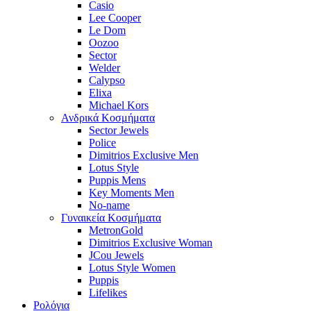
Casio
Lee Cooper
Le Dom
Oozoo
Sector
Welder
Calypso
Elixa
Michael Kors
Ανδρικά Κοσμήματα
Sector Jewels
Police
Dimitrios Exclusive Men
Lotus Style
Puppis Mens
Key Moments Men
No-name
Γυναικεία Κοσμήματα
MetronGold
Dimitrios Exclusive Woman
JCou Jewels
Lotus Style Women
Puppis
Lifelikes
Ρολόγια