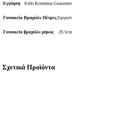
Εγγύηση
Kirki Kosmima Guarantee
Γυναικείο Βραχιόλι Πέτρες
Ζιργκόν
Γυναικείο βραχιόλι μήκος
20.5cm
Σχετικά Προϊόντα
Ασημένιο Γυναικείο Βραχιόλι Ριβιέρα Με Λευκά Και Φουξ
Ζιργκόν κωδ.110084
43,00
€
Ασημένιο Γυναικείο Βραχιόλι Ριβιέρα Με Λευκά Και Πράσινα
Ζιργκόν κωδ.110085