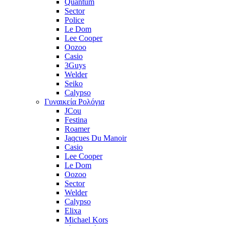
Quantum
Sector
Police
Le Dom
Lee Cooper
Oozoo
Casio
3Guys
Welder
Seiko
Calypso
Γυναικεία Ρολόγια
JCou
Festina
Roamer
Jaqcues Du Manoir
Casio
Lee Cooper
Le Dom
Oozoo
Sector
Welder
Calypso
Elixa
Michael Kors