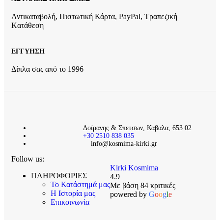
Αντικαταβολή, Πιστωτική Κάρτα, PayPal, Τραπεζική
Kατάθεση
ΕΓΓΥΗΣΗ
Δίπλα σας από το 1996
Δοϊρανης & Σπετσων, Καβαλα, 653 02
+30 2510 838 035
info@kosmima-kirki.gr
Follow us:
Kirki Kosmima
ΠΛΗΡΟΦΟΡΙΕΣ
4.9
Το Κατάστημά μας
Με βάση 84 κριτικές
Η Ιστορία μας
powered by
G
o
o
g
l
e
Επικοινωνία