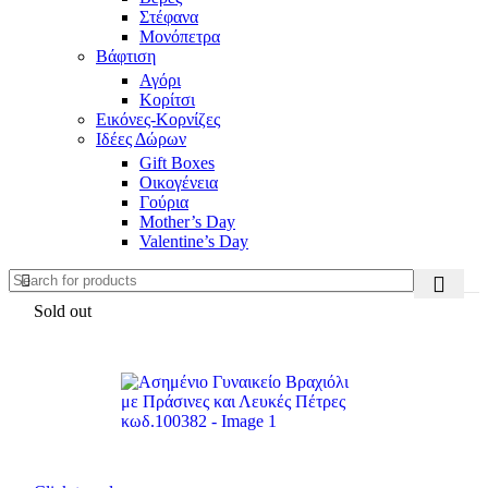
Στέφανα
Μονόπετρα
Βάφτιση
Αγόρι
Κορίτσι
Εικόνες-Κορνίζες
Ιδέες Δώρων
Gift Boxes
Οικογένεια
Γούρια
Mother’s Day
Valentine’s Day
Sold out