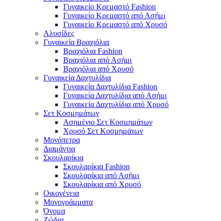
Γυναικείο Κρεμαστό Fashion
Γυναικείο Κρεμαστό από Ασήμι
Γυναικείο Κρεμαστό από Χρυσό
Αλυσίδες
Γυναικεία Βραχιόλια
Βραχιόλια Fashion
Βραχιόλια από Ασήμι
Βραχιόλια από Χρυσό
Γυναικεία Δαχτυλίδια
Γυναικεία Δαχτυλίδια Fashion
Γυναικεία Δαχτυλίδια από Ασήμι
Γυναικεία Δαχτυλίδια από Χρυσό
Σετ Κοσμημάτων
Ασημένιο Σετ Κοσμημάτων
Χρυσό Σετ Κοσμημάτων
Μονόπετρα
Διαμάντια
Σκουλαρίκια
Σκουλαρίκια Fashion
Σκουλαρίκια από Ασήμι
Σκουλαρίκια από Χρυσό
Οικογένεια
Μονογράμματα
Όνομα
Ζώδια