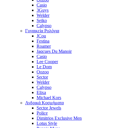
Casio
3Guys
Welder
Seiko
Calypso
Γυναικεία Ρολόγια
JCou
Festina
Roamer
Jaqcues Du Manoir
Casio
Lee Cooper
Le Dom
Oozoo
Sector
Welder
Calypso
Elixa
Michael Kors
Ανδρικά Κοσμήματα
Sector Jewels
Police
Dimitrios Exclusive Men
Lotus Style