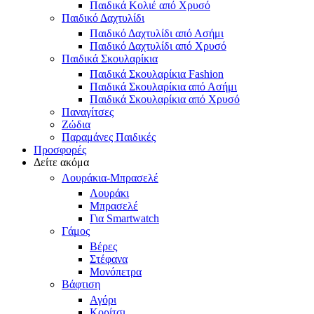
Παιδικά Κολιέ από Χρυσό
Παιδικό Δαχτυλίδι
Παιδικό Δαχτυλίδι από Ασήμι
Παιδικό Δαχτυλίδι από Χρυσό
Παιδικά Σκουλαρίκια
Παιδικά Σκουλαρίκια Fashion
Παιδικά Σκουλαρίκια από Ασήμι
Παιδικά Σκουλαρίκια από Χρυσό
Παναγίτσες
Ζώδια
Παραμάνες Παιδικές
Προσφορές
Δείτε ακόμα
Λουράκια-Μπρασελέ
Λουράκι
Μπρασελέ
Για Smartwatch
Γάμος
Βέρες
Στέφανα
Μονόπετρα
Βάφτιση
Αγόρι
Κορίτσι