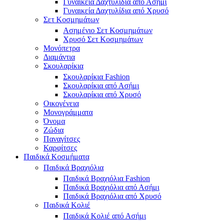
Γυναικεία Δαχτυλίδια από Ασήμι
Γυναικεία Δαχτυλίδια από Χρυσό
Σετ Κοσμημάτων
Ασημένιο Σετ Κοσμημάτων
Χρυσό Σετ Κοσμημάτων
Μονόπετρα
Διαμάντια
Σκουλαρίκια
Σκουλαρίκια Fashion
Σκουλαρίκια από Ασήμι
Σκουλαρίκια από Χρυσό
Οικογένεια
Μονογράμματα
Όνομα
Ζώδια
Παναγίτσες
Καρφίτσες
Παιδικά Κοσμήματα
Παιδικά Βραχιόλια
Παιδικά Βραχιόλια Fashion
Παιδικά Βραχιόλια από Ασήμι
Παιδικά Βραχιόλια από Χρυσό
Παιδικά Κολιέ
Παιδικά Κολιέ από Ασήμι