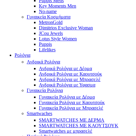
Puppis Mens
Key Moments Men
No-name
Γυναικεία Κοσμήματα
MetronGold
Dimitrios Exclusive Woman
JCou Jewels
Lotus Style Women
Puppis
Lifelikes
Ρολόγια
Ανδρικά Ρολόγια
Ανδρικά Ρολόγια με Δέρμα
Ανδρικά Ρολόγια με Καουτσούκ
Ανδρικά Ρολόγια με Μπρασελέ
Ανδρικά Ρολόγια με Υφασμα
Γυναικεία Ρολόγια
Γυναικεία Ρολόγια με Δέρμα
Γυναικεία Ρολόγια με Καουτσούκ
Γυναικεία Ρολόγια με Μπρασελέ
Smartwaches
SMARTWATCHES ΜΕ ΔΕΡΜΑ
SMARTWATCHES ΜΕ ΚΑΟΥΤΣΟΥΚ
Smartwatches με μπρασελέ