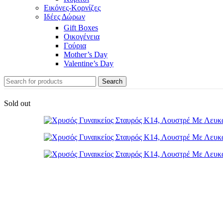
Εικόνες-Κορνίζες
Ιδέες Δώρων
Gift Boxes
Οικογένεια
Γούρια
Mother’s Day
Valentine’s Day
Search
Sold out