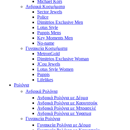
Michael Kors
Ανδρικά Κοσμήματα
Sector Jewels
Police
Dimitrios Exclusive Men
Lotus Style
Puppis Mens
Key Moments Men
No-name
Γυναικεία Κοσμήματα
MetronGold
Dimitrios Exclusive Woman
JCou Jewels
Lotus Style Women
Puppis
Lifelikes
Ρολόγια
Ανδρικά Ρολόγια
Ανδρικά Ρολόγια με Δέρμα
Ανδρικά Ρολόγια με Καουτσούκ
Ανδρικά Ρολόγια με Μπρασελέ
Ανδρικά Ρολόγια με Υφασμα
Γυναικεία Ρολόγια
Γυναικεία Ρολόγια με Δέρμα