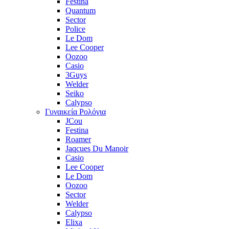
Festina
Quantum
Sector
Police
Le Dom
Lee Cooper
Oozoo
Casio
3Guys
Welder
Seiko
Calypso
Γυναικεία Ρολόγια
JCou
Festina
Roamer
Jaqcues Du Manoir
Casio
Lee Cooper
Le Dom
Oozoo
Sector
Welder
Calypso
Elixa