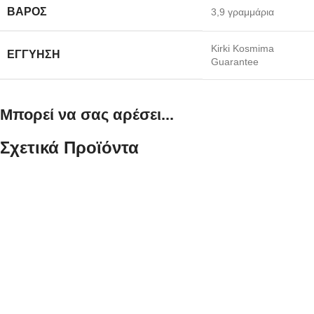
ΒΆΡΟΣ
3,9 γραμμάρια
Kirki Kosmima
ΕΓΓΎΗΣΗ
Guarantee
Μπορεί να σας αρέσει...
Σχετικά Προϊόντα
Xρυσός Δίχρωμος
Xρυσός Ανδρικός
Ανδρικός Ματ
Σταυρός Κ14
Λουστρε Σταυρός
Λουστρέ κωδ.110028
Κ14, Με
149,00
€
Εσταυρωμένο
Xρυσός Ανδρικός Σταυρός Κ14,
κωδ.109991
Ματ Λουστρέ K14 Βάρος: 0,8