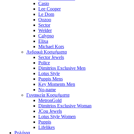
Casio
Lee Cooper
Le Dom
Oozoo
Sector
Welder
Calypso
Elixa
Michael Kors
Ανδρικά Κοσμήματα
Sector Jewels
Police
Dimitrios Exclusive Men
Lotus Style
Puppis Mens
Key Moments Men
No-name
Γυναικεία Κοσμήματα
MetronGold
Dimitrios Exclusive Woman
JCou Jewels
Lotus Style Women
Puppis
Lifelikes
Ρολόγια