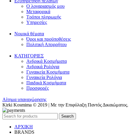
Εξυπηρέτηση πελατών
Ο λογαριασμός μου
Μεταφορικά
Τρόποι πληρωμής
Υπηρεσίες
Νομικά θέματα
Όροι και προϋποθέσεις
Πολιτική Απορρήτου
ΚΑΤΗΓΟΡΙΕΣ
Ανδρικά Κοσμήματα
Ανδρικά Ρολόγια
Γυναικεία Κοσμήματα
Γυναικεία Ρολόγια
Παιδικά Κοσμήματα
Προσφορές
Αίτημα υπαναχώρησης
Kirki Kosmima © 2019 | Με την Επιφύλαξη Παντός Δικαιώματος.
Search
ΑΡΧΙΚΗ
BRANDS