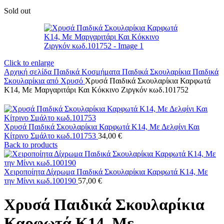
Sold out
Click to enlarge
Αρχική σελίδα
Παιδικά Κοσμήματα
Παιδικά Σκουλαρίκια
Παιδικά
Σκουλαρίκια από Χρυσό
Χρυσά Παιδικά Σκουλαρίκια Καρφωτά
Κ14, Με Μαργαριτάρι Και Κόκκινο Ζιργκόν κωδ.101752
Χρυσά Παιδικά Σκουλαρίκια Καρφωτά Κ14, Με Δελφίνι Και
Κίτρινο Σμάλτο κωδ.101753
34,00
€
Back to products
Χειροποίητα Δίχρωμα Παιδικά Σκουλαρίκια Καρφωτά Κ14, Με
την Μίννι κωδ.100190
57,00
€
Χρυσά Παιδικά Σκουλαρίκια
Καρφωτά Κ14, Με