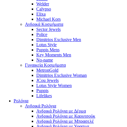
Welder
Calypso
Elixa
Michael Kors
Ανδρικά Κοσμήματα
Sector Jewels
Police
Dimitrios Exclusive Men
Lotus Style
Puppis Mens
Key Moments Men
No-name
Γυναικεία Κοσμήματα
MetronGold
Dimitrios Exclusive Woman
JCou Jewels
Lotus Style Women
Puppis
Lifelikes
Ρολόγια
Ανδρικά Ρολόγια
Ανδρικά Ρολόγια με Δέρμα
Ανδρικά Ρολόγια με Καουτσούκ
Ανδρικά Ρολόγια με Μπρασελέ
Ανδρικά Ρολόγια με Υφασμα