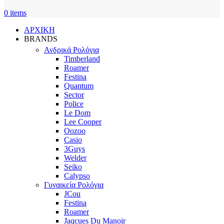
0
items
ΑΡΧΙΚΗ
BRANDS
Ανδρικά Ρολόγια
Timberland
Roamer
Festina
Quantum
Sector
Police
Le Dom
Lee Cooper
Oozoo
Casio
3Guys
Welder
Seiko
Calypso
Γυναικεία Ρολόγια
JCou
Festina
Roamer
Jaqcues Du Manoir