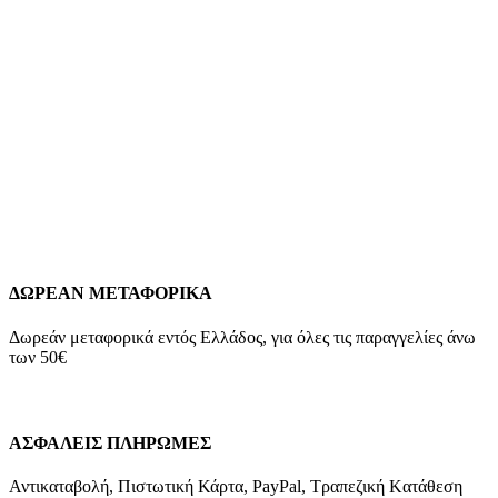
Χρυσά Γυναικεία Σκουλαρίκια Καρφωτά Κ9
Λουλουδάκια, Με Λευκά Ζιργκόν κωδ.109992
99,00
€
Χρυσά Γυναικεία Σκουλαρίκια Καρφωτά Κ9 Λουλουδάκια, Με
Λευκά Ζιργκόν K9 Βάρος: 0,7 γραμμάρια Διάμετρος: 5mm
Εγγύηση Kirki Kosmima Guarantee
Add to wishlist
Προσθήκη στο καλάθι
Quick view
ΔΩΡΕΑΝ ΜΕΤΑΦΟΡΙΚΑ
Δωρεάν μεταφορικά εντός Ελλάδος, για όλες τις παραγγελίες άνω
των 50€
ΑΣΦΑΛΕΙΣ ΠΛΗΡΩΜΕΣ
Αντικαταβολή, Πιστωτική Κάρτα, PayPal, Τραπεζική Kατάθεση