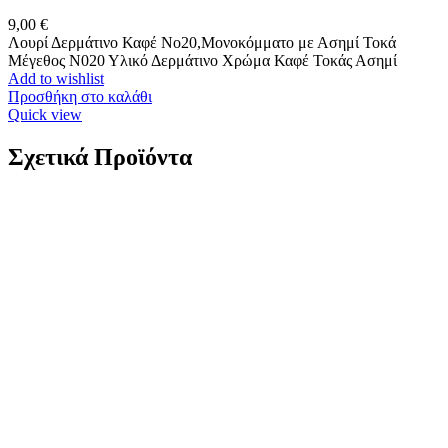
9,00
€
Λουρί Δερμάτινο Καφέ No20,Μονοκόμματο με Ασημί Τοκά
Μέγεθος Ν020 Υλικό Δερμάτινο Χρώμα Καφέ Τοκάς Ασημί
Add to wishlist
Προσθήκη στο καλάθι
Quick view
Σχετικά Προϊόντα
Χρυσά Παιδικά Σκουλαρίκια Καρφωτά Κ9,
Καρδίες Με Κόκκινο Σμάλτο Και Λευκά Ζιργκόν
κωδ.110025
98,00
€
Χρυσά Παιδικά Σκουλαρίκια Καρφωτά Κ9, Καρδίες Με Κόκκινο
Σμάλτο Και Λευκά Ζιργκόν Κ9 Βάρος: 0,7 γραμμάρια Διαστάσεις:
5mm*7mm Εγγύηση Kirki Kosmima Guarantee
Add to wishlist
Προσθήκη στο καλάθι
Quick view