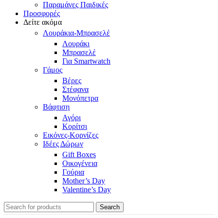
Παραμάνες Παιδικές
Προσφορές
Δείτε ακόμα
Λουράκια-Μπρασελέ
Λουράκι
Μπρασελέ
Για Smartwatch
Γάμος
Βέρες
Στέφανα
Μονόπετρα
Βάφτιση
Αγόρι
Κορίτσι
Εικόνες-Κορνίζες
Ιδέες Δώρων
Gift Boxes
Οικογένεια
Γούρια
Mother’s Day
Valentine’s Day
Search