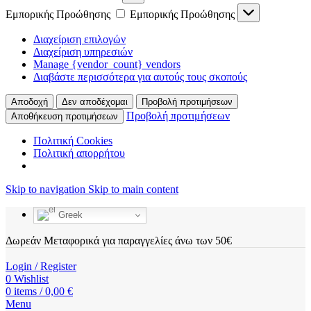
Εμπορικής Προώθησης
Εμπορικής Προώθησης
Διαχείριση επιλογών
Διαχείριση υπηρεσιών
Manage {vendor_count} vendors
Διαβάστε περισσότερα για αυτούς τους σκοπούς
Αποδοχή
Δεν αποδέχομαι
Προβολή προτιμήσεων
Προβολή προτιμήσεων
Αποθήκευση προτιμήσεων
Πολιτική Cookies
Πολιτική απορρήτου
Skip to navigation
Skip to main content
Greek
Δωρεάν Μεταφορικά για παραγγελίες άνω των 50€
Login / Register
0
Wishlist
0
items
/
0,00
€
Menu