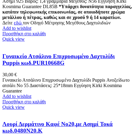
Ασήμι 925 Βάρος: 1,4 γραμμάρια Μέγεθος: N56 Εγγύηση Kirki
Kosmima Guarantee DL85Β
*Υπάρχει δυνατότητα παραγγελίας,
κατόπιν τηλεφωνικής επικοινωνίας, σε οποιοδήποτε χρώμα
μετάλλου ή πέτρας, καθώς και σε χρυσό 9 ή 14 καρατίων.
Δείτε
εδώ
τον Οδηγό Μέτρησης Μεγέθους Δαχτυλιδιών
Add to wishlist
Προσθήκη στο καλάθι
Quick view
Γυναικείο Ατσάλινο Επιχρυσωμένο Δαχτυλίδι
Puppis κωδ.PUR10668G
30,00
€
Γυναικείο Ατσάλινο Επιχρυσωμένο Δαχτυλίδι Puppis Ανοξείδωτο
ατσάλι Νο 55 Διαστάσεις: 25*18mm Εγγύηση Kirki Kosmima
Guarantee
Add to wishlist
Προσθήκη στο καλάθι
Quick view
Λουρί Δερμάτινο Καφέ Nο20,με Ασημί Τοκά
κωδ.0480Ν20.Κ