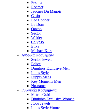
Festina
Roamer
Jaqcues Du Manoir
Casio
Lee Cooper
Le Dom
Oozoo
Sector
Welder
Calypso
Elixa
Michael Kors
Ανδρικά Κοσμήματα
Sector Jewels
Police
Dimitrios Exclusive Men
Lotus Style
Puppis Mens
Key Moments Men
No-name
Γυναικεία Κοσμήματα
MetronGold
Dimitrios Exclusive Woman
JCou Jewels
Lotus Style Women