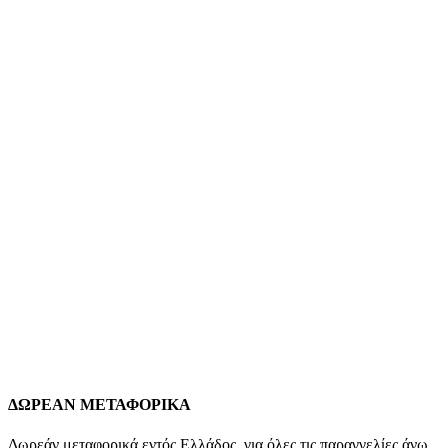
καλύτερο συνδυασμό!
Add to wishlist
Προσθήκη στο καλάθι
Quick view
Xρυσός Γυναικείος Σταυρός Κ14, Λουστρέ Με
Λευκό Ζιργκόν κωδ.109844
292,00
€
Xρυσός Γυναικείος Σταυρός Κ14, Λουστρέ Με Λευκό Ζιργκόν
K14 Βάρος: 1,5 γραμμάρια Διαστάσεις : 28*16*1mm Εγγύηση
Kirki Kosmima Guarantee
*Διαθέτουμε στο κατάστημα μεγάλη
ποικιλία αλυσίδων κατάλληλων να συνοδεύσουν τον σταυρό
της επιλογής σας! Επικοινωνήστε μαζί μας για να βρούμε τον
καλύτερο συνδυασμό!
4421Κ1
Add to wishlist
Προσθήκη στο καλάθι
Quick view
ΔΩΡΕΑΝ ΜΕΤΑΦΟΡΙΚΑ
Δωρεάν μεταφορικά εντός Ελλάδος, για όλες τις παραγγελίες άνω