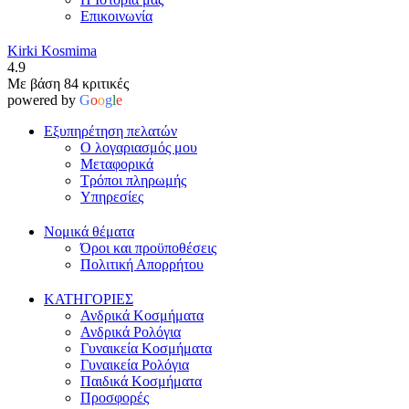
Επικοινωνία
Kirki Kosmima
4.9
Με βάση 84 κριτικές
powered by
G
o
o
g
l
e
Εξυπηρέτηση πελατών
Ο λογαριασμός μου
Μεταφορικά
Τρόποι πληρωμής
Υπηρεσίες
Νομικά θέματα
Όροι και προϋποθέσεις
Πολιτική Απορρήτου
ΚΑΤΗΓΟΡΙΕΣ
Ανδρικά Κοσμήματα
Ανδρικά Ρολόγια
Γυναικεία Κοσμήματα
Γυναικεία Ρολόγια
Παιδικά Κοσμήματα
Προσφορές