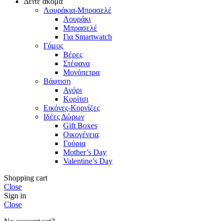
Δείτε ακόμα
Λουράκια-Μπρασελέ
Λουράκι
Μπρασελέ
Για Smartwatch
Γάμος
Βέρες
Στέφανα
Μονόπετρα
Βάφτιση
Αγόρι
Κορίτσι
Εικόνες-Κορνίζες
Ιδέες Δώρων
Gift Boxes
Οικογένεια
Γούρια
Mother’s Day
Valentine’s Day
Shopping cart
Close
Sign in
Close