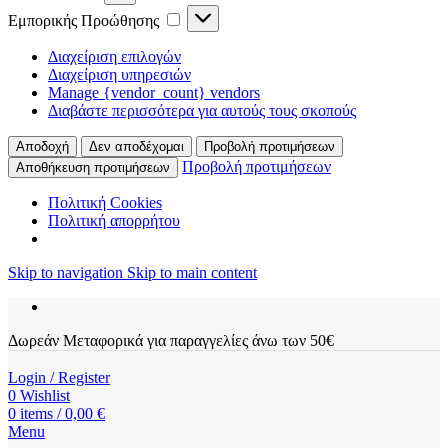
Εμπορικής
Εμπορικής Προώθησης
Προώθησης
Διαχείριση επιλογών
Διαχείριση υπηρεσιών
Manage {vendor_count} vendors
Διαβάστε περισσότερα για αυτούς τους σκοπούς
Αποδοχή
Δεν αποδέχομαι
Προβολή προτιμήσεων
Προβολή προτιμήσεων
Αποθήκευση προτιμήσεων
Πολιτική Cookies
Πολιτική απορρήτου
Skip to navigation
Skip to main content
Δωρεάν Μεταφορικά για παραγγελίες άνω των 50€
Login / Register
0
Wishlist
0
items
/
0,00
€
Menu