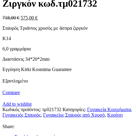
Ζιργκόν κωδ.τμ021732
Original
Η
718,00
€
575,00
€
price
τρέχουσα
Σταυρός Τριάντος χρυσός με άσπρα ζιργκόν
was:
τιμή
718,00 €.
είναι:
Κ14
575,00 €.
6,0 γραμμάρια
Διαστάσεις 34*20*2mm
Εγγύηση Kirki Kosmima Guarantee
Εξαντλημένο
Compare
Add to wishlist
Κωδικός προϊόντος:
τμ021732
Κατηγορίες:
Γυναικεία Κοσμήματα
,
Γυναικειός Σταυρός
,
Γυναικείος Σταυρός από Χρυσό
,
Κορίτσι
Share: