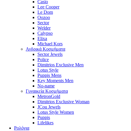
Casio
Lee Cooper
Le Dom
Oozoo
Sector
Welder
Calypso
Elixa
Michael Kors
Ανδρικά Κοσμήματα
Sector Jewels
Police
Dimitrios Exclusive Men
Lotus Style
Puppis Mens
Key Moments Men
No-name
Γυναικεία Κοσμήματα
MetronGold
Dimitrios Exclusive Woman
JCou Jewels
Lotus Style Women
Puppis
Lifelikes
Ρολόγια