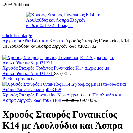
-20%
Sold out
Click to enlarge
Αρχική σελίδα
Βάφτιση
Κορίτσι
Χρυσός Σταυρός Γυναικείος Κ14
με Λουλούδια και Άσπρα Ζιργκόν κωδ.τμ021732
Χρυσός Σταυρός Τριάντος Γυναικείος Κ14 Δίχρωμος με
Λουλούδια κωδ.τμ021731
885,00
€
Back to products
Χρυσός Σταυρός Γυναικείος Κ14 Δίχρωμος με Πεταλούδα και
Original
Η
Άσπρα Ζιργκόν κωδ.τρ023168
836,00
€
697,00
€
price
τρέχουσα
was:
τιμή
Χρυσός Σταυρός Γυναικείος
836,00 €.
είναι:
697,00 €.
Κ14 με Λουλούδια και Άσπρα