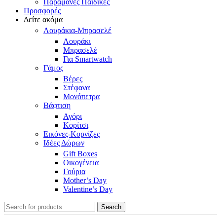
Παραμάνες Παιδικές
Προσφορές
Δείτε ακόμα
Λουράκια-Μπρασελέ
Λουράκι
Μπρασελέ
Για Smartwatch
Γάμος
Βέρες
Στέφανα
Μονόπετρα
Βάφτιση
Αγόρι
Κορίτσι
Εικόνες-Κορνίζες
Ιδέες Δώρων
Gift Boxes
Οικογένεια
Γούρια
Mother’s Day
Valentine’s Day
Search