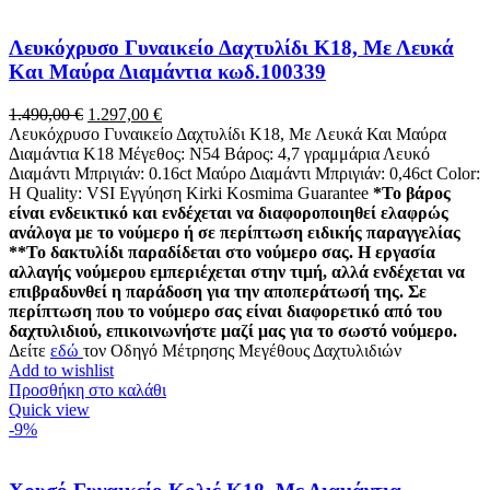
Λευκόχρυσο Γυναικείο Δαχτυλίδι Κ18, Με Λευκά
Και Μαύρα Διαμάντια κωδ.100339
Original
Η
1.490,00
€
1.297,00
€
price
τρέχουσα
Λευκόχρυσο Γυναικείο Δαχτυλίδι Κ18, Με Λευκά Και Μαύρα
was:
τιμή
Διαμάντια K18 Μέγεθος: Ν54 Βάρος: 4,7 γραμμάρια Λευκό
1.490,00 €.
είναι:
Διαμάντι Μπριγιάν: 0.16ct Μαύρο Διαμάντι Μπριγιάν: 0,46ct Color:
1.297,00 €.
H Quality: VSI Εγγύηση Kirki Kosmima Guarantee
*Το βάρος
είναι ενδεικτικό και ενδέχεται να διαφοροποιηθεί ελαφρώς
ανάλογα με το νούμερο ή σε περίπτωση ειδικής παραγγελίας
**Το δακτυλίδι παραδίδεται στο νούμερο σας. Η εργασία
αλλαγής νούμερου εμπεριέχεται στην τιμή, αλλά ενδέχεται να
επιβραδυνθεί η παράδοση για την αποπεράτωσή της. Σε
περίπτωση που το νούμερο σας είναι διαφορετικό από του
δαχτυλιδιού, επικοινωνήστε μαζί μας για το σωστό νούμερο.
Δείτε
εδώ
τον Οδηγό Μέτρησης Μεγέθους Δαχτυλιδιών
Add to wishlist
Προσθήκη στο καλάθι
Quick view
-9%