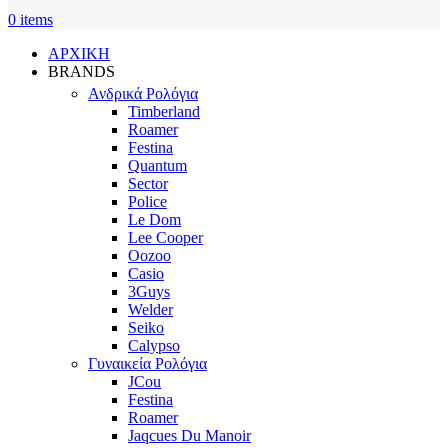
0
items
ΑΡΧΙΚΗ
BRANDS
Ανδρικά Ρολόγια
Timberland
Roamer
Festina
Quantum
Sector
Police
Le Dom
Lee Cooper
Oozoo
Casio
3Guys
Welder
Seiko
Calypso
Γυναικεία Ρολόγια
JCou
Festina
Roamer
Jaqcues Du Manoir