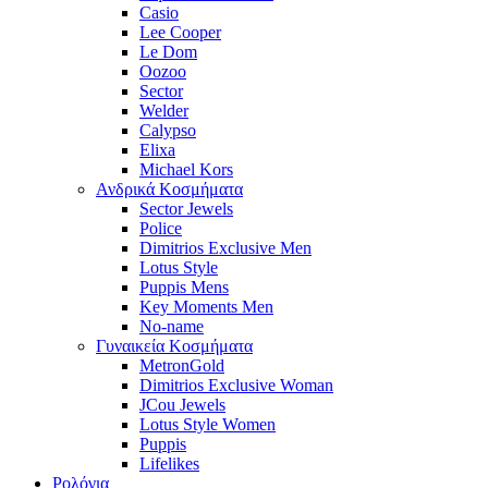
Casio
Lee Cooper
Le Dom
Oozoo
Sector
Welder
Calypso
Elixa
Michael Kors
Ανδρικά Κοσμήματα
Sector Jewels
Police
Dimitrios Exclusive Men
Lotus Style
Puppis Mens
Key Moments Men
No-name
Γυναικεία Κοσμήματα
MetronGold
Dimitrios Exclusive Woman
JCou Jewels
Lotus Style Women
Puppis
Lifelikes
Ρολόγια