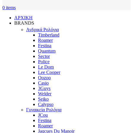
0
items
ΑΡΧΙΚΗ
BRANDS
Ανδρικά Ρολόγια
Timberland
Roamer
Festina
Quantum
Sector
Police
Le Dom
Lee Cooper
Oozoo
Casio
3Guys
Welder
Seiko
Calypso
Γυναικεία Ρολόγια
JCou
Festina
Roamer
Jaqcues Du Manoir