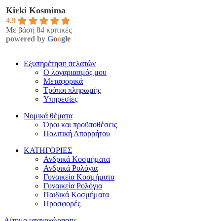
Kirki Kosmima
4.9
Με βάση 84 κριτικές
powered by
G
o
o
g
l
e
Εξυπηρέτηση πελατών
Ο λογαριασμός μου
Μεταφορικά
Τρόποι πληρωμής
Υπηρεσίες
Νομικά θέματα
Όροι και προϋποθέσεις
Πολιτική Απορρήτου
ΚΑΤΗΓΟΡΙΕΣ
Ανδρικά Κοσμήματα
Ανδρικά Ρολόγια
Γυναικεία Κοσμήματα
Γυναικεία Ρολόγια
Παιδικά Κοσμήματα
Προσφορές
Αίτημα υπαναχώρησης