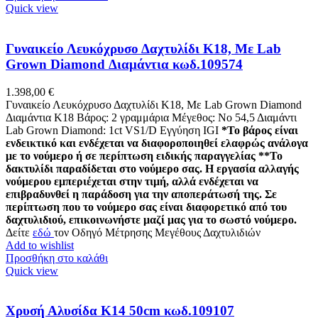
Quick view
Γυναικείο Λευκόχρυσο Δαχτυλίδι Κ18, Με Lab
Grown Diamond Διαμάντια κωδ.109574
1.398,00
€
Γυναικείο Λευκόχρυσο Δαχτυλίδι Κ18, Με Lab Grown Diamond
Διαμάντια K18 Βάρος: 2 γραμμάρια Μέγεθος: Νο 54,5 Διαμάντι
Lab Grown Diamond: 1ct VS1/D Εγγύηση IGI
*Το βάρος είναι
ενδεικτικό και ενδέχεται να διαφοροποιηθεί ελαφρώς ανάλογα
με το νούμερο ή σε περίπτωση ειδικής παραγγελίας
**Το
δακτυλίδι παραδίδεται στο νούμερο σας. Η εργασία αλλαγής
νούμερου εμπεριέχεται στην τιμή, αλλά ενδέχεται να
επιβραδυνθεί η παράδοση για την αποπεράτωσή της. Σε
περίπτωση που το νούμερο σας είναι διαφορετικό από του
δαχτυλιδιού, επικοινωνήστε μαζί μας για το σωστό νούμερο.
Δείτε
εδώ
τον Οδηγό Μέτρησης Μεγέθους Δαχτυλιδιών
Add to wishlist
Προσθήκη στο καλάθι
Quick view
Χρυσή Αλυσίδα Κ14 50cm κωδ.109107