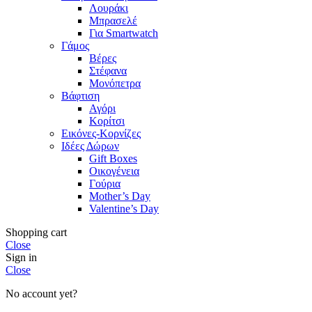
Λουράκι
Μπρασελέ
Για Smartwatch
Γάμος
Βέρες
Στέφανα
Μονόπετρα
Βάφτιση
Αγόρι
Κορίτσι
Εικόνες-Κορνίζες
Ιδέες Δώρων
Gift Boxes
Οικογένεια
Γούρια
Mother’s Day
Valentine’s Day
Shopping cart
Close
Sign in
Close
No account yet?