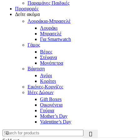
Παραμάνες Παιδικές
Προσφορές
Δείτε ακόμα
Λουράκια-Μπρασελέ
Λουράκι
Μπρασελέ
Για Smartwatch
Γάμος
Βέρες
Στέφανα
Μονόπετρα
Βάφτιση
Αγόρι
Κορίτσι
Εικόνες-Κορνίζες
Ιδέες Δώρων
Gift Boxes
Οικογένεια
Γούρια
Mother’s Day
Valentine’s Day