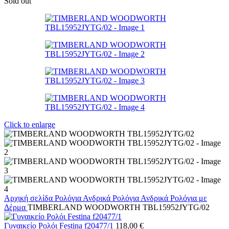
Sold out
Click to enlarge
Αρχική σελίδα
Ρολόγια
Ανδρικά Ρολόγια
Ανδρικά Ρολόγια με
Δέρμα
TIMBERLAND WOODWORTH TBL15952JYTG/02
Γυναικείο Ρολόι Festina f20477/1
118,00
€