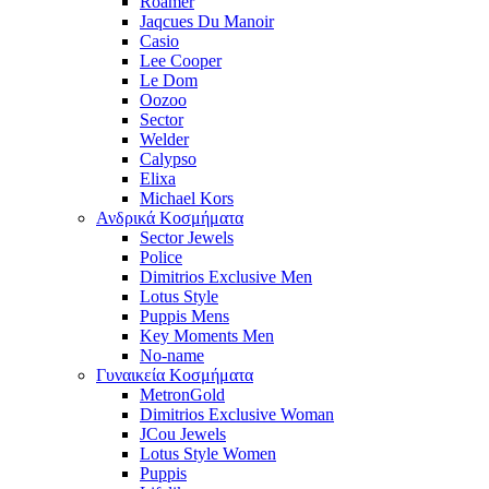
Roamer
Jaqcues Du Manoir
Casio
Lee Cooper
Le Dom
Oozoo
Sector
Welder
Calypso
Elixa
Michael Kors
Ανδρικά Κοσμήματα
Sector Jewels
Police
Dimitrios Exclusive Men
Lotus Style
Puppis Mens
Key Moments Men
No-name
Γυναικεία Κοσμήματα
MetronGold
Dimitrios Exclusive Woman
JCou Jewels
Lotus Style Women
Puppis