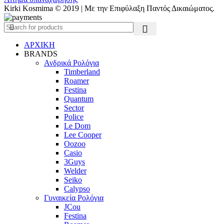
Kirki Kosmima © 2019 | Με την Επιφύλαξη Παντός Δικαιώματος.
ΑΡΧΙΚΗ
BRANDS
Ανδρικά Ρολόγια
Timberland
Roamer
Festina
Quantum
Sector
Police
Le Dom
Lee Cooper
Oozoo
Casio
3Guys
Welder
Seiko
Calypso
Γυναικεία Ρολόγια
JCou
Festina