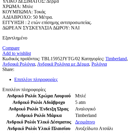
ΥΛΙΚΟ ΔΕΣΙΜΑΤΟΣ: Δέρμα
ΧΡΩΜΑ: Μπλε
ΚΟΥΜΠΩΜΑ: Τοκάς
ΑΔΙΑΒΡΟΧΟ: 50 Μέτρα.
ΕΓΓΥΗΣΗ : 2 ετών επίσημης αντιπροσωπείας.
ΔΩΡΕΑΝ ΣΥΣΚΕΥΑΣΙΑ ΔΩΡΟΥ: NAI
Εξαντλημένο
Compare
Add to wishlist
Κωδικός προϊόντος:
TBL15952JYTG/02
Κατηγορίες:
Timberland
,
Ανδρικά Ρολόγια
,
Ανδρικά Ρολόγια με Δέρμα
,
Ρολόγια
Share:
Επιπλέον πληροφορίες
Επιπλέον πληροφορίες
Ανδρικό Ρολόι Χρώμα Λουριού
Μπλέ
Ανδρικό Ρολόι Αδιάβροχο
5 atm
Ανδρικό Ρολόι Ένδειξη Ώρας
Αναλογικό
Ανδρικό Ρολόι Μάρκα
Timberland
Ανδρικό Ρολόι Υλικό Δέσιματος
Δερμάτινο
Ανδρικό Ρολόι Υλικό Πλαισίου
Ανοξείδωτο Ατσάλι