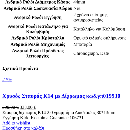
Ανδρικό Ρολόι Διάμετρος Κάσας
44mm
Ανδρικό Ρολόι Συσκευασία Δώρου
Ναι
2 χρόνια επίσημης
Ανδρικό Ρολόι Εγγύηση
αντιπροσωπείας
Ανδρικό Ρολόι Κατάλληλο για
Κατάλληλο για Κολύμβηση
Κολύμβηση
Ανδρικό Ρολόι Κρύσταλλο
Ορυκτό ειδικής σκλήρυνσης
Ανδρικό Ρολόι Μηχανισμός
Μπαταρία
Ανδρικό Ρολόι Πρόσθετες
Chronograph
,
Date
λειτουργίες
Σχετικά Προϊόντα
-15%
Χρυσός Σταυρός Κ14 με Δίχρωμος κωδ.γπ019930
Original
Η
399,00
€
338,00
€
price
τρέχουσα
Σταυρός δίχρωμος Κ14 2.0 γραμμάρια Διαστάσεις 30*13mm
was:
τιμή
Εγγύηση Kirki Kosmima Guarantee 106731
399,00 €.
είναι:
Add to wishlist
338,00 €.
Προσθήκη στο καλάθι