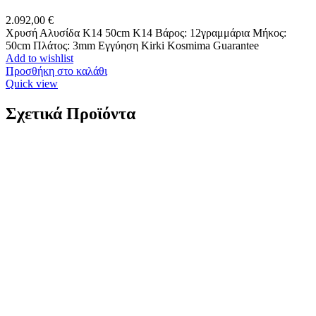
2.092,00
€
Χρυσή Αλυσίδα Κ14 50cm K14 Βάρος: 12γραμμάρια Μήκος:
50cm Πλάτος: 3mm Εγγύηση Kirki Kosmima Guarantee
Add to wishlist
Προσθήκη στο καλάθι
Quick view
Σχετικά Προϊόντα
Ανδρικό Ρολόι Timberland Killington Peak Blue
Brown Strap TDWGC0068801
179,00
€
ΦΥΛΟ: Ανδρικό ΜΗΧΑΝΙΣΜΟΣ: Quartz ΚΡΥΣΤΑΛΛΟ: Ορυκτό
Κρύσταλλο ΚΑΝΤΡΑΝ: Μπλε ΚΑΣΑ: Ανοξείδωτο ατσάλι
ΔΙΑΜΕΤΡΟΣ ΚΑΣΑΣ: 43mm ΔΕΣΙΜΟ: Λουρί ΥΛΙΚΟ
ΔΕΣΙΜΑΤΟΣ: Δέρμα ΧΡΩΜΑ: Καφε ΚΟΥΜΠΩΜΑ: Τοκάς
ΛΕΙΤΟΥΡΓΙΕΣ: Ημερομηνία, Χρονογράφος, Σημείο 24ώρου
ΑΔΙΑΒΡΟΧΟ: 50 Μέτρα. ΕΓΓΥΗΣΗ : 2 ετών επίσημης
αντιπροσωπείας. ΔΩΡΕΑΝ ΣΥΣΚΕΥΑΣΙΑ ΔΩΡΟΥ: NAI
Add to wishlist