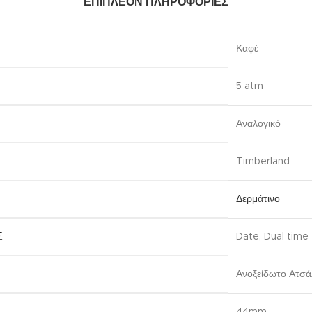
ΕΠΙΠΛΈΟΝ ΠΛΗΡΟΦΟΡΊΕΣ
Καφέ
5 atm
Αναλογικό
Timberland
Δερμάτινο
Σ
Date
,
Dual time
Ανοξείδωτο Ατσά