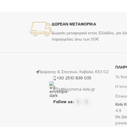
ΔΩΡΕΑΝ ΜΕΤΑΦΟΡΙΚΑ
Δωρεάν μεταφορικά εντός Ελλάδος, για όλε
παραγγελίες άνω των 50€
ΠΛΗΡ
Δοϊρανης & Σπετσων, Καβαλα, 653 02
Το Κα
+30 2510 838 035
Η Ιστο
info@kosmima-kirki.gr
Επικο
Follow us:
Kirki
4.9
Με βάσ
powe