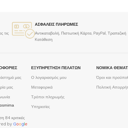
ΑΣΦΑΛΕΙΣ ΠΛΗΡΩΜΕΣ
ς τις
Αντικαταβολή, Πιστωτική Κάρτα, PayPal, Τραπεζική
Kατάθεση
ΟΦΟΡΙΕΣ
ΕΞΥΠΗΡΈΤΗΣΗ ΠΕΛΑΤΏΝ
ΝΟΜΙΚΆ ΘΈΜΑ
τάστημά μας
Ο λογαριασμός μου
Όροι και προϋπο
ρία μας
Μεταφορικά
Πολιτική Απορρή
ινωνία
Τρόποι πληρωμής
 Kosmima
Υπηρεσίες
η 84 κριτικές
red by
G
o
o
g
l
e