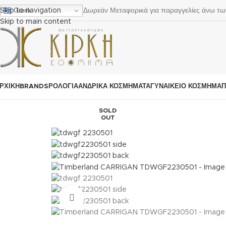
Greek
Δωρεάν Μεταφορικά για παραγγελίες άνω τ
Skip to navigation
Skip to main content
ΡΧΙΚΗ
BRANDS
ΡΟΛΌΓΙΑ
ΑΝΔΡΙΚΆ ΚΟΣΜΉΜΑΤΑ
ΓΥΝΑΙΚΕΊΟ ΚΟΣΜΉΜΑ
Π
SOLD
OUT
Click to enlarge