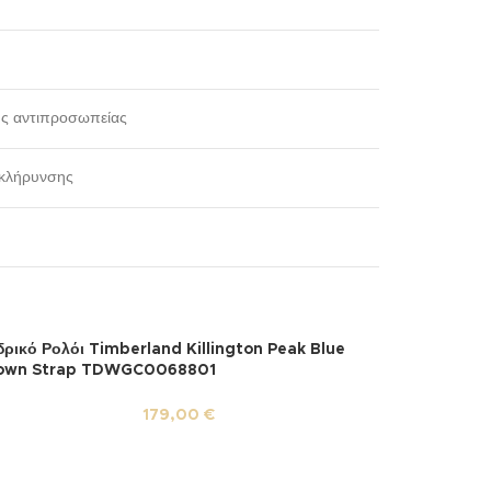
ης αντιπροσωπείας
σκλήρυνσης
δρικό Ρολόι Timberland Killington Peak Blue
own Strap TDWGC0068801
179,00
€