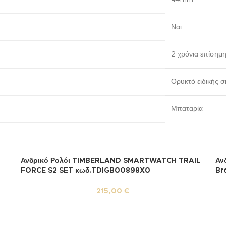
44mm
Ναι
2 χρόνια επίσημ
Ορυκτό ειδικής 
Μπαταρία
Ανδρικό Ρολόι TIMBERLAND SMARTWATCH TRAIL
Αν
FORCE S2 SET κωδ.TDIGB00898X0
Br
215,00
€