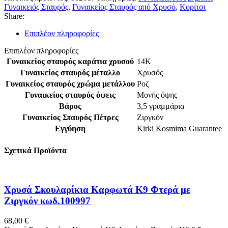
Κ14,Με
Γυναικειός Σταυρός
,
Γυναικείος Σταυρός από Χρυσό
,
Κορίτσι
Ζιργκόν
Share:
κωδ.102017
ποσότητα
Επιπλέον πληροφορίες
Επιπλέον πληροφορίες
Γυναικείος σταυρός καράτια χρυσού
14Κ
Γυναικείος σταυρός μέταλλο
Χρυσός
Γυναικείος σταυρός χρώμα μετάλλου
Ροζ
Γυναικείος σταυρός όψεις
Μονής όψης
Βάρος
3,5 γραμμάρια
Γυναικείος Σταυρός Πέτρες
Ζιργκόν
Εγγύηση
Kirki Kosmima Guarantee
Σχετικά Προϊόντα
Χρυσά Σκουλαρίκια Καρφωτά Κ9 Φτερά με
Ζιργκόν κωδ.100997
68,00
€