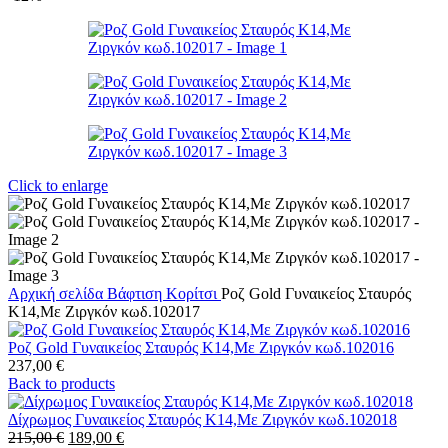
Click to enlarge
Αρχική σελίδα
Βάφτιση
Κορίτσι
Ροζ Gold Γυναικείος Σταυρός
Κ14,Με Ζιργκόν κωδ.102017
Ροζ Gold Γυναικείος Σταυρός Κ14,Με Ζιργκόν κωδ.102016
237,00
€
Back to products
Δίχρωμος Γυναικείος Σταυρός Κ14,Με Ζιργκόν κωδ.102018
Original
Η
215,00
€
189,00
€