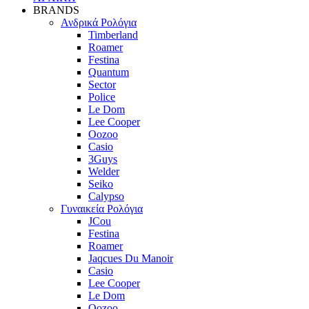
BRANDS
Ανδρικά Ρολόγια
Timberland
Roamer
Festina
Quantum
Sector
Police
Le Dom
Lee Cooper
Oozoo
Casio
3Guys
Welder
Seiko
Calypso
Γυναικεία Ρολόγια
JCou
Festina
Roamer
Jaqcues Du Manoir
Casio
Lee Cooper
Le Dom
Oozoo