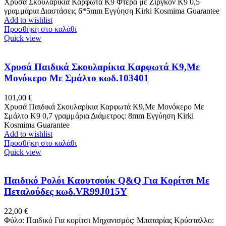
Χρυσά Σκουλαρίκια Καρφωτά Κ9 Φτερά με Ζιργκόν K9 0,5
γραμμάρια Διαστάσεις 6*5mm Εγγύηση Kirki Kosmima Guarantee
Add to wishlist
Προσθήκη στο καλάθι
Quick view
Χρυσά Παιδικά Σκουλαρίκια Καρφωτά Κ9,Με
Μονόκερο Με Σμάλτο κωδ.103401
101,00
€
Χρυσά Παιδικά Σκουλαρίκια Καρφωτά Κ9,Με Μονόκερο Με
Σμάλτο Κ9 0,7 γραμμάρια Διάμετρος: 8mm Εγγύηση Kirki
Kosmima Guarantee
Add to wishlist
Προσθήκη στο καλάθι
Quick view
Παιδικό Ρολόι Καουτσούκ Q&Q Για Κορίτσι Με
Πεταλούδες κωδ.VR99J015Y
22,00
€
Φύλο: Παιδικό Για κορίτσι Μηχανισμός: Μπαταρίας Κρύσταλλο: