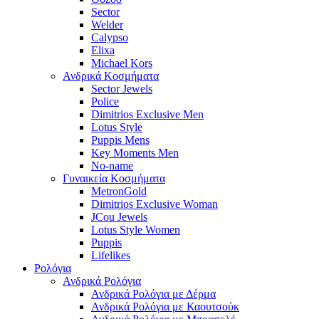
Sector
Welder
Calypso
Elixa
Michael Kors
Ανδρικά Κοσμήματα
Sector Jewels
Police
Dimitrios Exclusive Men
Lotus Style
Puppis Mens
Key Moments Men
No-name
Γυναικεία Κοσμήματα
MetronGold
Dimitrios Exclusive Woman
JCou Jewels
Lotus Style Women
Puppis
Lifelikes
Ρολόγια
Ανδρικά Ρολόγια
Ανδρικά Ρολόγια με Δέρμα
Ανδρικά Ρολόγια με Καουτσούκ