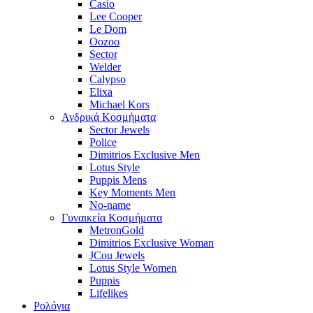
Casio
Lee Cooper
Le Dom
Oozoo
Sector
Welder
Calypso
Elixa
Michael Kors
Ανδρικά Κοσμήματα
Sector Jewels
Police
Dimitrios Exclusive Men
Lotus Style
Puppis Mens
Key Moments Men
No-name
Γυναικεία Κοσμήματα
MetronGold
Dimitrios Exclusive Woman
JCou Jewels
Lotus Style Women
Puppis
Lifelikes
Ρολόγια