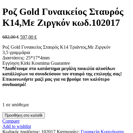
price
τρέχουσα
was:
τιμή
Ροζ Gold Γυναικείος Σταυρός
215,00 €.
είναι:
189,00 €.
Κ14,Με Ζιργκόν κωδ.102017
Original
Η
682,00
€
597,00
€
price
τρέχουσα
Ροζ Gold Γυναικείος Σταυρός Κ14 Τριάντος,Με Ζιργκόν
was:
τιμή
3,5 γραμμάρια
682,00 €.
είναι:
Διαστάσεις: 25*17*4mm
597,00 €.
Εγγύηση Kirki Kosmima Guarantee
*Διαθέτουμε στο κατάστημα μεγάλη ποικιλία αλυσίδων
κατάλληλων να συνοδεύσουν τον σταυρό της επιλογής σας!
Επικοινωνήστε μαζί μας για να βρούμε τον καλύτερο
συνδυασμό!
1 σε απόθεμα
Ροζ
Προσθήκη στο καλάθι
Gold
Compare
Γυναικείος
Add to wishlist
Σταυρός
Κωδικός προϊόντος:
102017
Κατηγορίες:
Γυναικεία Κοσμήματα
,