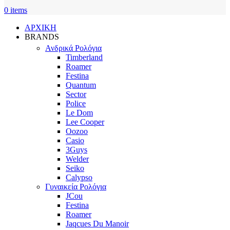
0
items
ΑΡΧΙΚΗ
BRANDS
Ανδρικά Ρολόγια
Timberland
Roamer
Festina
Quantum
Sector
Police
Le Dom
Lee Cooper
Oozoo
Casio
3Guys
Welder
Seiko
Calypso
Γυναικεία Ρολόγια
JCou
Festina
Roamer
Jaqcues Du Manoir