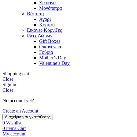
Στέφανα
Μονόπετρα
Βάφτιση
Αγόρι
Κορίτσι
Εικόνες-Κορνίζες
Ιδέες Δώρων
Gift Boxes
Οικογένεια
Γούρια
Mother’s Day
Valentine’s Day
Shopping cart
Close
Sign in
Close
No account yet?
Create an Account
Διαχείριση συγκατάθεσης
0
Wishlist
0
items
Cart
My account