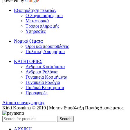
powered by
G
o
o
g
l
e
Εξυπηρέτηση πελατών
Ο λογαριασμός μου
Μεταφορικά
Τρόποι πληρωμής
Υπηρεσίες
Νομικά θέματα
Όροι και προϋποθέσεις
Πολιτική Απορρήτου
ΚΑΤΗΓΟΡΙΕΣ
Ανδρικά Κοσμήματα
Ανδρικά Ρολόγια
Γυναικεία Κοσμήματα
Γυναικεία Ρολόγια
Παιδικά Κοσμήματα
Προσφορές
Αίτημα υπαναχώρησης
Kirki Kosmima © 2019 | Με την Επιφύλαξη Παντός Δικαιώματος.
Search
ΑΡΧΙΚΗ