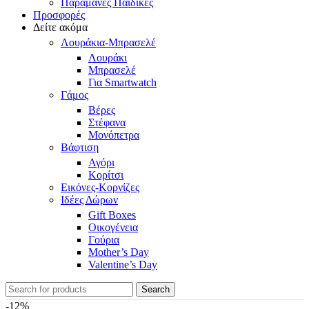
Παραμάνες Παιδικές
Προσφορές
Δείτε ακόμα
Λουράκια-Μπρασελέ
Λουράκι
Μπρασελέ
Για Smartwatch
Γάμος
Βέρες
Στέφανα
Μονόπετρα
Βάφτιση
Αγόρι
Κορίτσι
Εικόνες-Κορνίζες
Ιδέες Δώρων
Gift Boxes
Οικογένεια
Γούρια
Mother’s Day
Valentine’s Day
Search
-12%