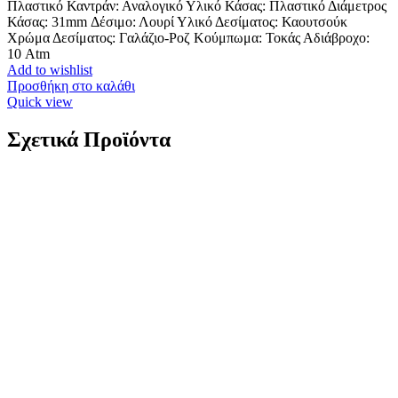
Πλαστικό Καντράν: Αναλογικό Υλικό Κάσας: Πλαστικό Διάμετρος
Κάσας: 31mm Δέσιμο: Λουρί Υλικό Δεσίματος: Καουτσούκ
Χρώμα Δεσίματος: Γαλάζιο-Ροζ Κούμπωμα: Τοκάς Αδιάβροχο:
10 Atm
Add to wishlist
Προσθήκη στο καλάθι
Quick view
Σχετικά Προϊόντα
Xρυσός Γυναικείος Σταυρός Κ14, Λουστρέ Με
Λευκό Ζιργκόν κωδ.109844
292,00
€
Xρυσός Γυναικείος Σταυρός Κ14, Λουστρέ Με Λευκό Ζιργκόν
K14 Βάρος: 1,5 γραμμάρια Διαστάσεις : 28*16*1mm Εγγύηση
Kirki Kosmima Guarantee
*Διαθέτουμε στο κατάστημα μεγάλη
ποικιλία αλυσίδων κατάλληλων να συνοδεύσουν τον σταυρό
της επιλογής σας! Επικοινωνήστε μαζί μας για να βρούμε τον
καλύτερο συνδυασμό!
4421Κ1
Add to wishlist
Προσθήκη στο καλάθι