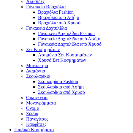
Αλυσίδες
Γυναικεία Βραχιόλια
Βραχιόλια Fashion
Βραχιόλια από Ασήμι
Βραχιόλια από Χρυσό
Γυναικεία Δαχτυλίδια
Γυναικεία Δαχτυλίδια Fashion
Γυναικεία Δαχτυλίδια από Ασήμι
Γυναικεία Δαχτυλίδια από Χρυσό
Σετ Κοσμημάτων
Ασημένιο Σετ Κοσμημάτων
Χρυσό Σετ Κοσμημάτων
Μονόπετρα
Διαμάντια
Σκουλαρίκια
Σκουλαρίκια Fashion
Σκουλαρίκια από Ασήμι
Σκουλαρίκια από Χρυσό
Οικογένεια
Μονογράμματα
Όνομα
Ζώδια
Παναγίτσες
Καρφίτσες
Παιδικά Κοσμήματα