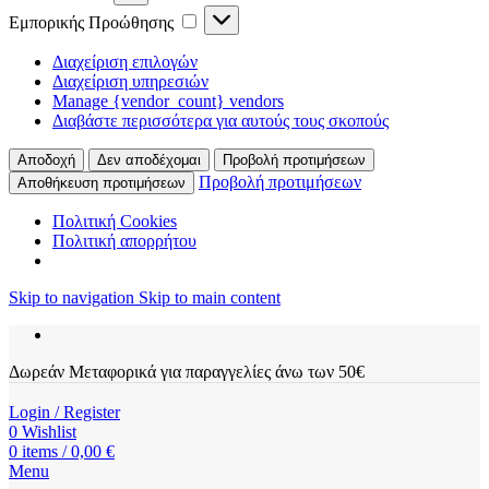
Εμπορικής
Εμπορικής Προώθησης
Προώθησης
Διαχείριση επιλογών
Διαχείριση υπηρεσιών
Manage {vendor_count} vendors
Διαβάστε περισσότερα για αυτούς τους σκοπούς
Αποδοχή
Δεν αποδέχομαι
Προβολή προτιμήσεων
Προβολή προτιμήσεων
Αποθήκευση προτιμήσεων
Πολιτική Cookies
Πολιτική απορρήτου
Skip to navigation
Skip to main content
Δωρεάν Μεταφορικά για παραγγελίες άνω των 50€
Login / Register
0
Wishlist
0
items
/
0,00
€
Menu