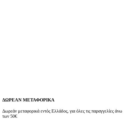
Quick view
Xρυσός Γυναικείος Σταυρός Κ14, Λουστρέ Με
Λευκά Ζιργκόν κωδ.109764
370,00
€
Xρυσός Γυναικείος Σταυρός Κ14, Λουστρέ Με Λευκά Ζιργκόν
K14 Βάρος: 1,9 γραμμάρια Διαστάσεις: 31*16*3mm Εγγύηση
Kirki Kosmima Guarantee
*Διαθέτουμε στο κατάστημα μεγάλη
ποικιλία αλυσίδων κατάλληλων να συνοδεύσουν τον σταυρό
της επιλογής σας! Επικοινωνήστε μαζί μας για να βρούμε τον
καλύτερο συνδυασμό!
Add to wishlist
Προσθήκη στο καλάθι
Quick view
ΔΩΡΕΑΝ ΜΕΤΑΦΟΡΙΚΑ
Δωρεάν μεταφορικά εντός Ελλάδος, για όλες τις παραγγελίες άνω
των 50€