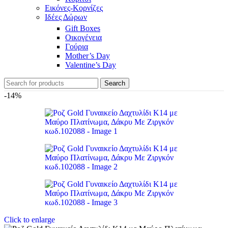
Εικόνες-Κορνίζες
Ιδέες Δώρων
Gift Boxes
Οικογένεια
Γούρια
Mother’s Day
Valentine’s Day
Search
-14%
Click to enlarge