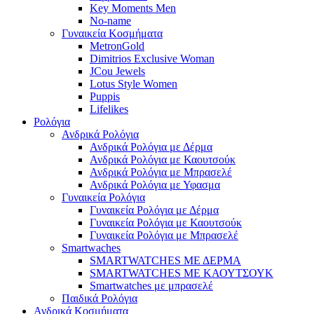
Key Moments Men
No-name
Γυναικεία Κοσμήματα
MetronGold
Dimitrios Exclusive Woman
JCou Jewels
Lotus Style Women
Puppis
Lifelikes
Ρολόγια
Ανδρικά Ρολόγια
Ανδρικά Ρολόγια με Δέρμα
Ανδρικά Ρολόγια με Καουτσούκ
Ανδρικά Ρολόγια με Μπρασελέ
Ανδρικά Ρολόγια με Υφασμα
Γυναικεία Ρολόγια
Γυναικεία Ρολόγια με Δέρμα
Γυναικεία Ρολόγια με Καουτσούκ
Γυναικεία Ρολόγια με Μπρασελέ
Smartwaches
SMARTWATCHES ΜΕ ΔΕΡΜΑ
SMARTWATCHES ΜΕ ΚΑΟΥΤΣΟΥΚ
Smartwatches με μπρασελέ
Παιδικά Ρολόγια
Ανδρικά Κοσμήματα