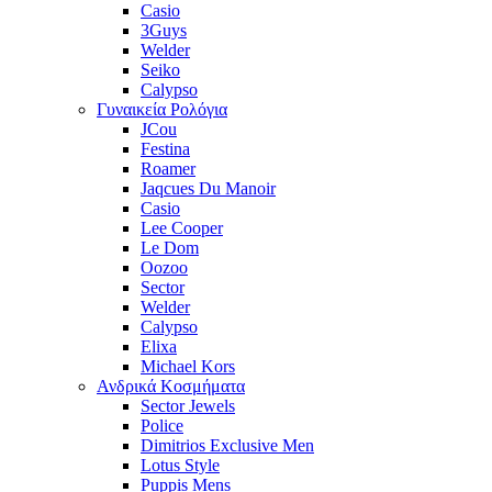
Casio
3Guys
Welder
Seiko
Calypso
Γυναικεία Ρολόγια
JCou
Festina
Roamer
Jaqcues Du Manoir
Casio
Lee Cooper
Le Dom
Oozoo
Sector
Welder
Calypso
Elixa
Michael Kors
Ανδρικά Κοσμήματα
Sector Jewels
Police
Dimitrios Exclusive Men
Lotus Style
Puppis Mens