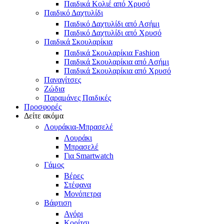
Παιδικά Κολιέ από Χρυσό
Παιδικό Δαχτυλίδι
Παιδικό Δαχτυλίδι από Ασήμι
Παιδικό Δαχτυλίδι από Χρυσό
Παιδικά Σκουλαρίκια
Παιδικά Σκουλαρίκια Fashion
Παιδικά Σκουλαρίκια από Ασήμι
Παιδικά Σκουλαρίκια από Χρυσό
Παναγίτσες
Ζώδια
Παραμάνες Παιδικές
Προσφορές
Δείτε ακόμα
Λουράκια-Μπρασελέ
Λουράκι
Μπρασελέ
Για Smartwatch
Γάμος
Βέρες
Στέφανα
Μονόπετρα
Βάφτιση
Αγόρι
Κορίτσι