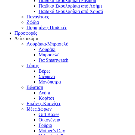
Παιδικά Σκουλαρίκια Fashion
Παιδικά Σκουλαρίκια από Ασήμι
Παιδικά Σκουλαρίκια από Χρυσό
Παναγίτσες
Ζώδια
Παραμάνες Παιδικές
Προσφορές
Δείτε ακόμα
Λουράκια-Μπρασελέ
Λουράκι
Μπρασελέ
Για Smartwatch
Γάμος
Βέρες
Στέφανα
Μονόπετρα
Βάφτιση
Αγόρι
Κορίτσι
Εικόνες-Κορνίζες
Ιδέες Δώρων
Gift Boxes
Οικογένεια
Γούρια
Mother’s Day