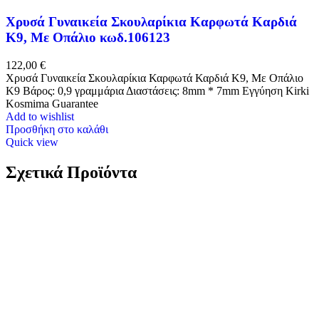
Χρυσά Γυναικεία Σκουλαρίκια Καρφωτά Καρδιά
Κ9, Με Οπάλιο κωδ.106123
122,00
€
Χρυσά Γυναικεία Σκουλαρίκια Καρφωτά Καρδιά Κ9, Με Οπάλιο
Κ9 Βάρος: 0,9 γραμμάρια Διαστάσεις: 8mm * 7mm Εγγύηση Kirki
Kosmima Guarantee
Add to wishlist
Προσθήκη στο καλάθι
Quick view
Σχετικά Προϊόντα
Λευκόχρυσο Γυναικείο Δαχτυλίδι Μονόπετρο Κ9,
Με Λευκό Ζιργκόν κωδ.109851
273,00
€
Λευκόχρυσο Γυναικείο Δαχτυλίδι Μονόπετρο Κ9, Με Λευκό
Ζιργκόν Κ9 Βάρος: 1,4 γραμμάρια Νο 58 Εγγύηση Kirki Kosmima
Guarantee
*Το βάρος είναι ενδεικτικό και ενδέχεται να