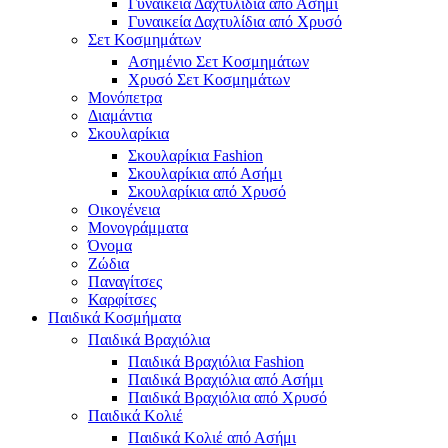
Γυναικεία Δαχτυλίδια από Ασήμι
Γυναικεία Δαχτυλίδια από Χρυσό
Σετ Κοσμημάτων
Ασημένιο Σετ Κοσμημάτων
Χρυσό Σετ Κοσμημάτων
Μονόπετρα
Διαμάντια
Σκουλαρίκια
Σκουλαρίκια Fashion
Σκουλαρίκια από Ασήμι
Σκουλαρίκια από Χρυσό
Οικογένεια
Μονογράμματα
Όνομα
Ζώδια
Παναγίτσες
Καρφίτσες
Παιδικά Κοσμήματα
Παιδικά Βραχιόλια
Παιδικά Βραχιόλια Fashion
Παιδικά Βραχιόλια από Ασήμι
Παιδικά Βραχιόλια από Χρυσό
Παιδικά Κολιέ
Παιδικά Κολιέ από Ασήμι