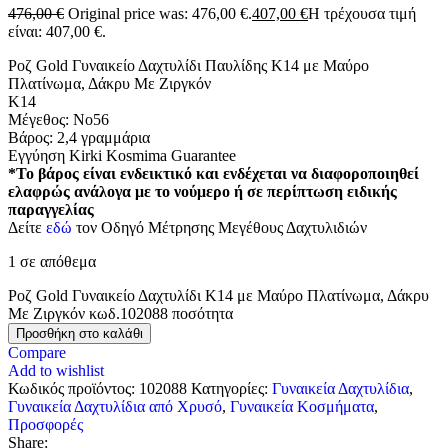
476,00
€
Original price was: 476,00 €.
407,00
€
Η τρέχουσα τιμή
είναι: 407,00 €.
Ροζ Gold Γυναικείο Δαχτυλίδι Παυλίδης Κ14 με Μαύρο
Πλατίνωμα, Δάκρυ Με Ζιργκόν
K14
Μέγεθος: Νο56
Βάρος: 2,4 γραμμάρια
Εγγύηση Kirki Kosmima Guarantee
*Το βάρος είναι ενδεικτικό και ενδέχεται να διαφοροποιηθεί
ελαφρώς ανάλογα με το νούμερο ή σε περίπτωση ειδικής
παραγγελίας
Δείτε
εδώ
τον Οδηγό Μέτρησης Μεγέθους Δαχτυλιδιών
1 σε απόθεμα
Ροζ Gold Γυναικείο Δαχτυλίδι Κ14 με Μαύρο Πλατίνωμα, Δάκρυ
Με Ζιργκόν κωδ.102088 ποσότητα
Προσθήκη στο καλάθι
Compare
Add to wishlist
Κωδικός προϊόντος:
102088
Κατηγορίες:
Γυναικεία Δαχτυλίδια
,
Γυναικεία Δαχτυλίδια από Χρυσό
,
Γυναικεία Κοσμήματα
,
Προσφορές
Share: