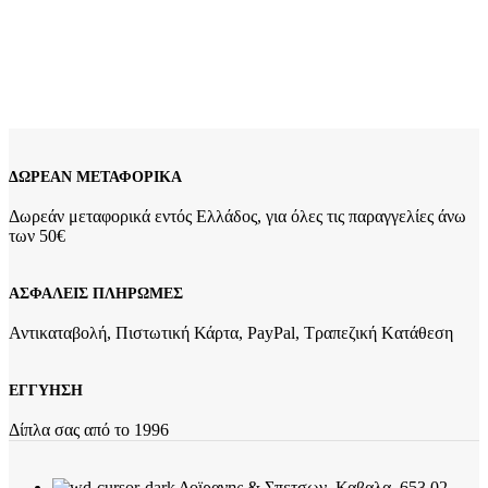
της. Σε περίπτωση που το νούμερο σας είναι διαφορετικό από
του δαχτυλιδιού, επικοινωνήστε μαζί μας για το σωστό
νούμερο.
3062K1 Δείτε
εδώ
τον Οδηγό Μέτρησης Μεγέθους
Δαχτυλιδιών
Add to wishlist
Προσθήκη στο καλάθι
Quick view
ΔΩΡΕΑΝ ΜΕΤΑΦΟΡΙΚΑ
Δωρεάν μεταφορικά εντός Ελλάδος, για όλες τις παραγγελίες άνω
των 50€
ΑΣΦΑΛΕΙΣ ΠΛΗΡΩΜΕΣ
Αντικαταβολή, Πιστωτική Κάρτα, PayPal, Τραπεζική Kατάθεση
ΕΓΓΥΗΣΗ
Δίπλα σας από το 1996
Δοϊρανης & Σπετσων, Καβαλα, 653 02