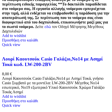
περίπτωση ειδικής παραγγελίας
**Το δακτυλίδι παραδίδεται
στο νούμερο σας. Η εργασία αλλαγής νούμερου εμπεριέχεται
στην τιμή, αλλά ενδέχεται να επιβραδυνθεί η παράδοση για την
αποπεράτωσή της. Σε περίπτωση που το νούμερο σας είναι
διαφορετικό από του δαχτυλιδιού, επικοινωνήστε μαζί μας για
το σωστό νούμερο.
Δείτε
εδώ
τον Οδηγό Μέτρησης Μεγέθους
Δαχτυλιδιών
Add to wishlist
Προσθήκη στο καλάθι
Quick view
Λουρί Καουτσούκ Casio Γαλάζιο,No14 με Ασημί
Τοκά κωδ. LW-200-2BV
8,00
€
Λουρί Καουτσούκ Casio Γαλάζιο,Nο14 με Ασημί Τοκά, γνήσιο
Casio Συμβατό με τα μοντέλα: LW-200-2BV Μέγεθος Νο14
εσωτερικό, Νο19 εξωτερικό Υλικό Καουτσούκ Χρώμα Γαλάζιο
Τοκάς Ασημί
Add to wishlist
Προσθήκη στο καλάθι
Quick view