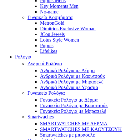
Puppis Mens
Key Moments Men
No-name
Γυναικεία Κοσμήματα
MetronGold
Dimitrios Exclusive Woman
JCou Jewels
Lotus Style Women
Puppis
Lifelikes
Ρολόγια
Ανδρικά Ρολόγια
Ανδρικά Ρολόγια με Δέρμα
Ανδρικά Ρολόγια με Καουτσούκ
Ανδρικά Ρολόγια με Μπρασελέ
Ανδρικά Ρολόγια με Υφασμα
Γυναικεία Ρολόγια
Γυναικεία Ρολόγια με Δέρμα
Γυναικεία Ρολόγια με Καουτσούκ
Γυναικεία Ρολόγια με Μπρασελέ
Smartwaches
SMARTWATCHES ΜΕ ΔΕΡΜΑ
SMARTWATCHES ΜΕ ΚΑΟΥΤΣΟΥΚ
Smartwatches με μπρασελέ