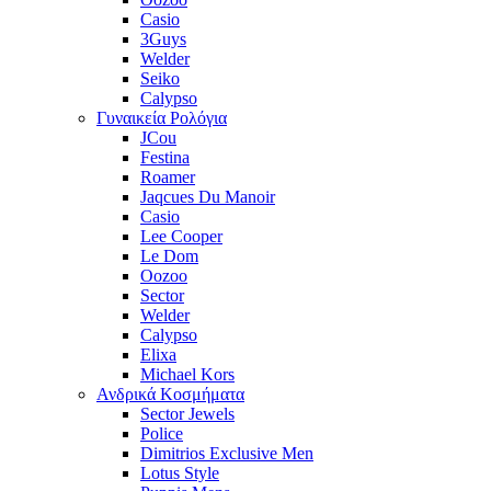
Casio
3Guys
Welder
Seiko
Calypso
Γυναικεία Ρολόγια
JCou
Festina
Roamer
Jaqcues Du Manoir
Casio
Lee Cooper
Le Dom
Oozoo
Sector
Welder
Calypso
Elixa
Michael Kors
Ανδρικά Κοσμήματα
Sector Jewels
Police
Dimitrios Exclusive Men
Lotus Style