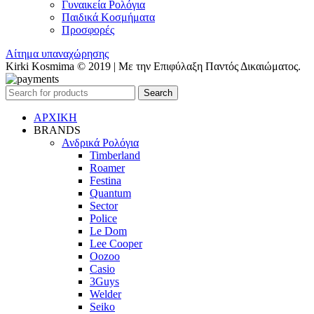
Γυναικεία Ρολόγια
Παιδικά Κοσμήματα
Προσφορές
Αίτημα υπαναχώρησης
Kirki Kosmima © 2019 | Με την Επιφύλαξη Παντός Δικαιώματος.
Search
ΑΡΧΙΚΗ
BRANDS
Ανδρικά Ρολόγια
Timberland
Roamer
Festina
Quantum
Sector
Police
Le Dom
Lee Cooper
Oozoo
Casio
3Guys
Welder
Seiko