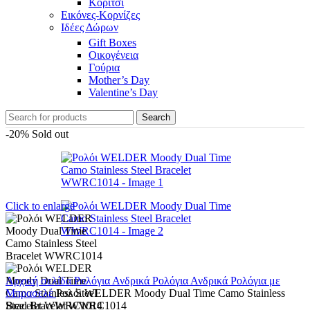
Κορίτσι
Εικόνες-Κορνίζες
Ιδέες Δώρων
Gift Boxes
Οικογένεια
Γούρια
Mother’s Day
Valentine’s Day
Search
-20%
Sold out
Click to enlarge
Αρχική σελίδα
Ρολόγια
Ανδρικά Ρολόγια
Ανδρικά Ρολόγια με
Μπρασελέ
Ρολόι WELDER Moody Dual Time Camo Stainless
Steel Bracelet WWRC1014