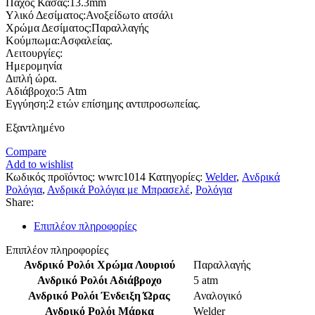
Πάχος Κάσας:13.3mm
Υλικό Δεσίματος:Ανοξείδωτο ατσάλι
Χρώμα Δεσίματος:Παραλλαγής
Κούμπωμα:Ασφαλείας.
Λειτουργίες:
Ημερομηνία
Διπλή ώρα.
Αδιάβροχο:5 Atm
Εγγύηση:2 ετών επίσημης αντιπροσωπείας.
Εξαντλημένο
Compare
Add to wishlist
Κωδικός προϊόντος:
wwrc1014
Κατηγορίες:
Welder
,
Ανδρικά
Ρολόγια
,
Ανδρικά Ρολόγια με Μπρασελέ
,
Ρολόγια
Share:
Επιπλέον πληροφορίες
Επιπλέον πληροφορίες
Ανδρικό Ρολόι Χρώμα Λουριού
Παραλλαγής
Ανδρικό Ρολόι Αδιάβροχο
5 atm
Ανδρικό Ρολόι Ένδειξη Ώρας
Αναλογικό
Ανδρικό Ρολόι Μάρκα
Welder