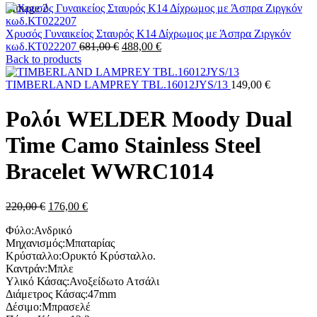
Χρυσός Γυναικείος Σταυρός Κ14 Δίχρωμος με Άσπρα Ζιργκόν
Original
Η
κωδ.ΚΤ022207
681,00
€
488,00
€
price
τρέχουσα
Back to products
was:
τιμή
681,00 €.
είναι:
TIMBERLAND LAMPREY TBL.16012JYS/13
149,00
€
488,00 €.
Ρολόι WELDER Moody Dual
Time Camo Stainless Steel
Bracelet WWRC1014
Original
Η
220,00
€
176,00
€
price
τρέχουσα
Φύλο:Ανδρικό
was:
τιμή
Μηχανισμός:Μπαταρίας
220,00 €.
είναι:
Κρύσταλλο:Ορυκτό Κρύσταλλο.
176,00 €.
Καντράν:Μπλε
Υλικό Κάσας:Ανοξείδωτο Ατσάλι
Διάμετρος Κάσας:47mm
Δέσιμο:Μπρασελέ