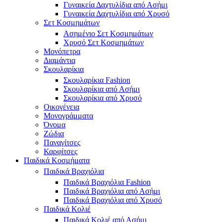
Γυναικεία Δαχτυλίδια από Ασήμι
Γυναικεία Δαχτυλίδια από Χρυσό
Σετ Κοσμημάτων
Ασημένιο Σετ Κοσμημάτων
Χρυσό Σετ Κοσμημάτων
Μονόπετρα
Διαμάντια
Σκουλαρίκια
Σκουλαρίκια Fashion
Σκουλαρίκια από Ασήμι
Σκουλαρίκια από Χρυσό
Οικογένεια
Μονογράμματα
Όνομα
Ζώδια
Παναγίτσες
Καρφίτσες
Παιδικά Κοσμήματα
Παιδικά Βραχιόλια
Παιδικά Βραχιόλια Fashion
Παιδικά Βραχιόλια από Ασήμι
Παιδικά Βραχιόλια από Χρυσό
Παιδικά Κολιέ
Παιδικά Κολιέ από Ασήμι