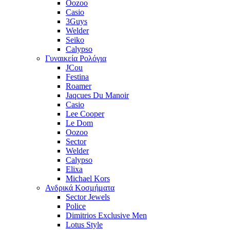
Oozoo
Casio
3Guys
Welder
Seiko
Calypso
Γυναικεία Ρολόγια
JCou
Festina
Roamer
Jaqcues Du Manoir
Casio
Lee Cooper
Le Dom
Oozoo
Sector
Welder
Calypso
Elixa
Michael Kors
Ανδρικά Κοσμήματα
Sector Jewels
Police
Dimitrios Exclusive Men
Lotus Style