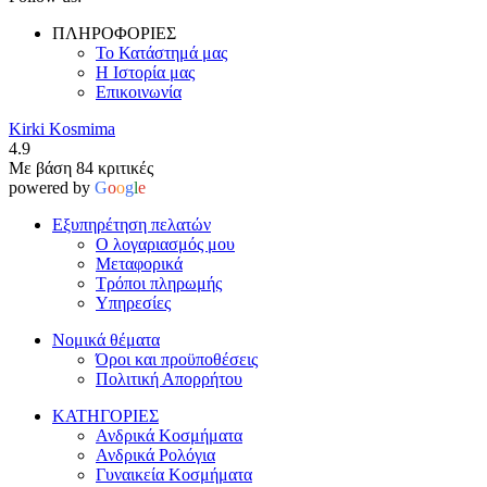
ΠΛΗΡΟΦΟΡΙΕΣ
Το Κατάστημά μας
Η Ιστορία μας
Επικοινωνία
Kirki Kosmima
4.9
Με βάση 84 κριτικές
powered by
G
o
o
g
l
e
Εξυπηρέτηση πελατών
Ο λογαριασμός μου
Μεταφορικά
Τρόποι πληρωμής
Υπηρεσίες
Νομικά θέματα
Όροι και προϋποθέσεις
Πολιτική Απορρήτου
ΚΑΤΗΓΟΡΙΕΣ
Ανδρικά Κοσμήματα
Ανδρικά Ρολόγια
Γυναικεία Κοσμήματα