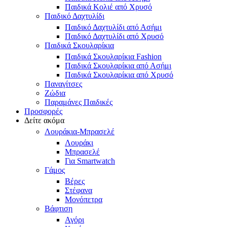
Παιδικά Κολιέ από Χρυσό
Παιδικό Δαχτυλίδι
Παιδικό Δαχτυλίδι από Ασήμι
Παιδικό Δαχτυλίδι από Χρυσό
Παιδικά Σκουλαρίκια
Παιδικά Σκουλαρίκια Fashion
Παιδικά Σκουλαρίκια από Ασήμι
Παιδικά Σκουλαρίκια από Χρυσό
Παναγίτσες
Ζώδια
Παραμάνες Παιδικές
Προσφορές
Δείτε ακόμα
Λουράκια-Μπρασελέ
Λουράκι
Μπρασελέ
Για Smartwatch
Γάμος
Βέρες
Στέφανα
Μονόπετρα
Βάφτιση
Αγόρι