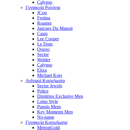
Calypso
Γυναικεία Ρολόγια
JCou
Festina
Roamer
Jaqcues Du Manoir
Casio
Lee Cooper
Le Dom
Oozoo
Sector
Welder
Calypso
Elixa
Michael Kors
Ανδρικά Κοσμήματα
Sector Jewels
Police
Dimitrios Exclusive Men
Lotus Style
Puppis Mens
Key Moments Men
No-name
Γυναικεία Κοσμήματα
MetronGold