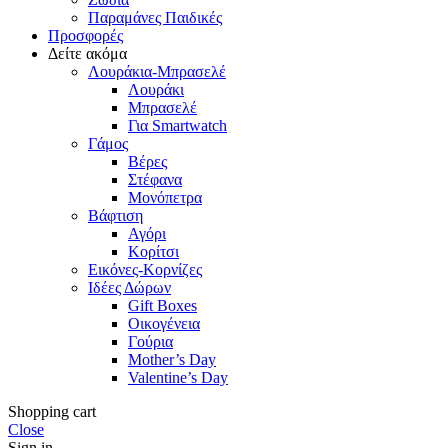
Παραμάνες Παιδικές
Προσφορές
Δείτε ακόμα
Λουράκια-Μπρασελέ
Λουράκι
Μπρασελέ
Για Smartwatch
Γάμος
Βέρες
Στέφανα
Μονόπετρα
Βάφτιση
Αγόρι
Κορίτσι
Εικόνες-Κορνίζες
Ιδέες Δώρων
Gift Boxes
Οικογένεια
Γούρια
Mother’s Day
Valentine’s Day
Shopping cart
Close
Sign in