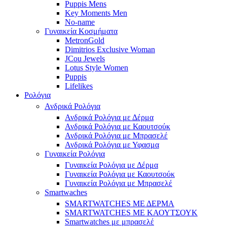
Puppis Mens
Key Moments Men
No-name
Γυναικεία Κοσμήματα
MetronGold
Dimitrios Exclusive Woman
JCou Jewels
Lotus Style Women
Puppis
Lifelikes
Ρολόγια
Ανδρικά Ρολόγια
Ανδρικά Ρολόγια με Δέρμα
Ανδρικά Ρολόγια με Καουτσούκ
Ανδρικά Ρολόγια με Μπρασελέ
Ανδρικά Ρολόγια με Υφασμα
Γυναικεία Ρολόγια
Γυναικεία Ρολόγια με Δέρμα
Γυναικεία Ρολόγια με Καουτσούκ
Γυναικεία Ρολόγια με Μπρασελέ
Smartwaches
SMARTWATCHES ΜΕ ΔΕΡΜΑ
SMARTWATCHES ΜΕ ΚΑΟΥΤΣΟΥΚ
Smartwatches με μπρασελέ