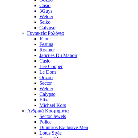
Casio
3Guys
Welder
Seiko
Calypso
Γυναικεία Ρολόγια
JCou
Festina
Roamer
Jaqcues Du Manoir
Casio
Lee Cooper
Le Dom
Oozoo
Sector
Welder
Calypso
Elixa
Michael Kors
Ανδρικά Κοσμήματα
Sector Jewels
Police
Dimitrios Exclusive Men
Lotus Style