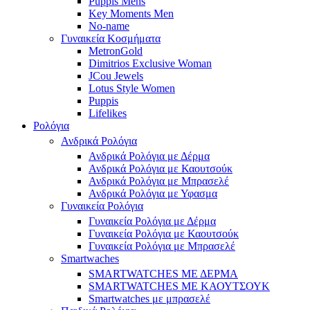
Puppis Mens
Key Moments Men
No-name
Γυναικεία Κοσμήματα
MetronGold
Dimitrios Exclusive Woman
JCou Jewels
Lotus Style Women
Puppis
Lifelikes
Ρολόγια
Ανδρικά Ρολόγια
Ανδρικά Ρολόγια με Δέρμα
Ανδρικά Ρολόγια με Καουτσούκ
Ανδρικά Ρολόγια με Μπρασελέ
Ανδρικά Ρολόγια με Υφασμα
Γυναικεία Ρολόγια
Γυναικεία Ρολόγια με Δέρμα
Γυναικεία Ρολόγια με Καουτσούκ
Γυναικεία Ρολόγια με Μπρασελέ
Smartwaches
SMARTWATCHES ΜΕ ΔΕΡΜΑ
SMARTWATCHES ΜΕ ΚΑΟΥΤΣΟΥΚ
Smartwatches με μπρασελέ