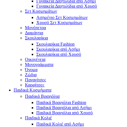
Γυναικεία Δαχτυλίδια από Ασήμι
Γυναικεία Δαχτυλίδια από Χρυσό
Σετ Κοσμημάτων
Ασημένιο Σετ Κοσμημάτων
Χρυσό Σετ Κοσμημάτων
Μονόπετρα
Διαμάντια
Σκουλαρίκια
Σκουλαρίκια Fashion
Σκουλαρίκια από Ασήμι
Σκουλαρίκια από Χρυσό
Οικογένεια
Μονογράμματα
Όνομα
Ζώδια
Παναγίτσες
Καρφίτσες
Παιδικά Κοσμήματα
Παιδικά Βραχιόλια
Παιδικά Βραχιόλια Fashion
Παιδικά Βραχιόλια από Ασήμι
Παιδικά Βραχιόλια από Χρυσό
Παιδικά Κολιέ
Παιδικά Κολιέ από Ασήμι