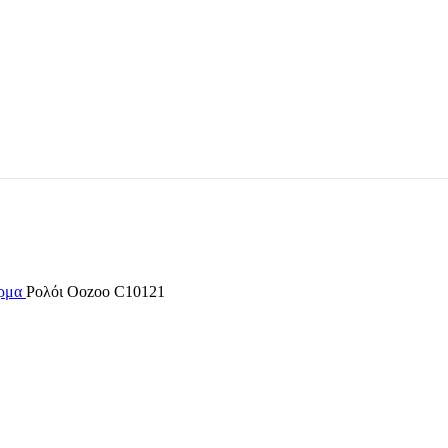
έρμα
Ρολόι Oozoo C10121