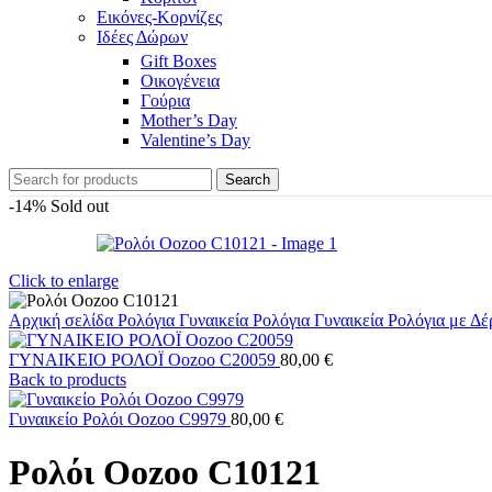
Εικόνες-Κορνίζες
Ιδέες Δώρων
Gift Boxes
Οικογένεια
Γούρια
Mother’s Day
Valentine’s Day
Search
-14%
Sold out
Click to enlarge
Αρχική σελίδα
Ρολόγια
Γυναικεία Ρολόγια
Γυναικεία Ρολόγια με Δ
ΓΥΝΑΙΚΕΙΟ ΡΟΛΟΪ Oozoo C20059
80,00
€
Back to products
Γυναικείο Ρολόι Oozoo C9979
80,00
€
Ρολόι Oozoo C10121