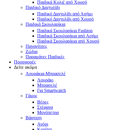
Παιδικά Κολιέ από Χρυσό
Παιδικό Δαχτυλίδι
Παιδικό Δαχτυλίδι από Ασήμι
Παιδικό Δαχτυλίδι από Χρυσό
Παιδικά Σκουλαρίκια
Παιδικά Σκουλαρίκια Fashion
Παιδικά Σκουλαρίκια από Ασήμι
Παιδικά Σκουλαρίκια από Χρυσό
Παναγίτσες
Ζώδια
Παραμάνες Παιδικές
Προσφορές
Δείτε ακόμα
Λουράκια-Μπρασελέ
Λουράκι
Μπρασελέ
Για Smartwatch
Γάμος
Βέρες
Στέφανα
Μονόπετρα
Βάφτιση
Αγόρι
Κορίτσι