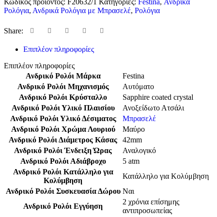
Κωδικός προϊόντος:
F20632/1
Κατηγορίες:
Festina
,
Ανδρικά
Ρολόγια
,
Ανδρικά Ρολόγια με Μπρασελέ
,
Ρολόγια
Share:
Επιπλέον πληροφορίες
Επιπλέον πληροφορίες
Ανδρικό Ρολόι Μάρκα
Festina
Ανδρικό Ρολόι Μηχανισμός
Αυτόματο
Ανδρικό Ρολόι Κρύσταλλο
Sapphire coated crystal
Ανδρικό Ρολόι Υλικό Πλαισίου
Ανοξείδωτο Ατσάλι
Ανδρικό Ρολόι Υλικό Δέσιματος
Μπρασελέ
Ανδρικό Ρολόι Χρώμα Λουριού
Μαύρο
Ανδρικό Ρολόι Διάμετρος Κάσας
42mm
Ανδρικό Ρολόι Ένδειξη Ώρας
Αναλογικό
Ανδρικό Ρολόι Αδιάβροχο
5 atm
Ανδρικό Ρολόι Κατάλληλο για
Κατάλληλο για Κολύμβηση
Κολύμβηση
Ανδρικό Ρολόι Συσκευασία Δώρου
Ναι
2 χρόνια επίσημης
Ανδρικό Ρολόι Εγγύηση
αντιπροσωπείας