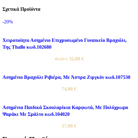
Σχετικά Προϊόντα
-20%
Χειροποίητο Ασημένιο Επιχρυσωμένο Γυναικείο Βραχιόλι,
Της Thallo κωδ.102680
Original
Η
32,00
€
40,00
€
price
τρέχουσα
was:
τιμή
Ασημένιο Βραχιόλι Ριβιέρα, Με Άσπρα Ζιργκόν κωδ.107530
40,00 €.
είναι:
32,00 €.
74,00
€
Ασημένια Παιδικά Σκουλαρίκια Καρφωτά, Με Πολύχρωμο
Ψαράκι Με Σμάλτο κωδ.104020
17,00
€