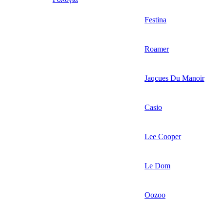
Festina
Roamer
Jaqcues Du Manoir
Casio
Lee Cooper
Le Dom
Oozoo