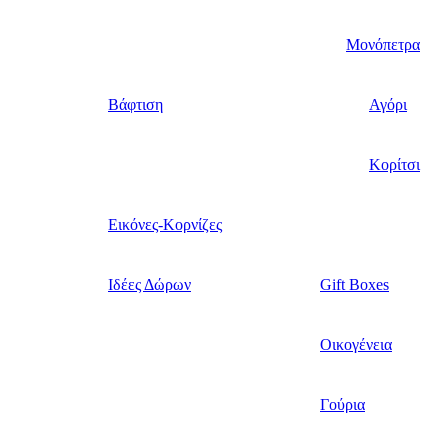
Μονόπετρα
Βάφτιση
Αγόρι
Κορίτσι
Εικόνες-Κορνίζες
Ιδέες Δώρων
Gift Boxes
Οικογένεια
Γούρια