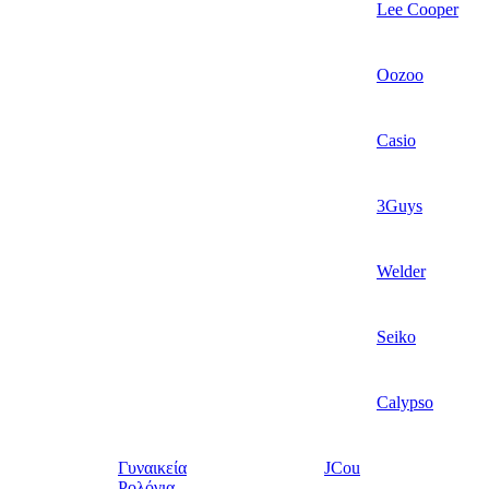
Lee Cooper
Oozoo
Casio
3Guys
Welder
Seiko
Calypso
Γυναικεία
JCou
Ρολόγια