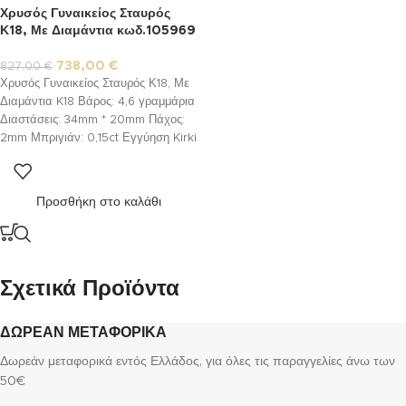
Χρυσός Γυναικείος Σταυρός
Κ18, Με Διαμάντια κωδ.105969
738,00
€
827,00
€
Χρυσός Γυναικείος Σταυρός Κ18, Με
Διαμάντια K18 Βάρος: 4,6 γραμμάρια
Διαστάσεις: 34mm * 20mm Πάχος:
2mm Μπριγιάν: 0,15ct Εγγύηση Kirki
Kosmima Guarantee
*Διαθέτουμε
στο κατάστημα μεγάλη ποικιλία
αλυσίδων κατάλληλων να
Προσθήκη στο καλάθι
συνοδεύσουν τον σταυρό της
επιλογής σας! Επικοινωνήστε μαζί
μας για να βρούμε τον καλύτερο
συνδυασμό!
Σχετικά Προϊόντα
ΔΩΡΕΑΝ ΜΕΤΑΦΟΡΙΚΑ
Δωρεάν μεταφορικά εντός Ελλάδος, για όλες τις παραγγελίες άνω των
50€