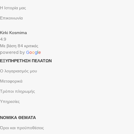
Η Ιστορία μας
Επικοινωνία
Kirki Kosmima
4.9
Με βάση 84 κριτικές
powered by
G
o
o
g
l
e
ΕΞΥΠΗΡΈΤΗΣΗ ΠΕΛΑΤΏΝ
Ο λογαριασμός μου
Μεταφορικά
Τρόποι πληρωμής
Υπηρεσίες
ΝΟΜΙΚΆ ΘΈΜΑΤΑ
Όροι και προϋποθέσεις