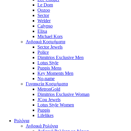
Le Dom
Oozoo
Sector
Welder
Calypso
Elixa
Michael Kors
Ανδρικά Κοσμήματα
Sector Jewels
Police
Dimitrios Exclusive Men
Lotus Style
Puppis Mens
Key Moments Men
No-name
Γυναικεία Κοσμήματα
MetronGold
Dimitrios Exclusive Woman
JCou Jewels
Lotus Style Women
Puppis
Lifelikes
Ρολόγια
Ανδρικά Ρολόγια