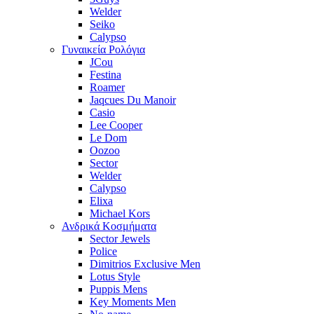
Welder
Seiko
Calypso
Γυναικεία Ρολόγια
JCou
Festina
Roamer
Jaqcues Du Manoir
Casio
Lee Cooper
Le Dom
Oozoo
Sector
Welder
Calypso
Elixa
Michael Kors
Ανδρικά Κοσμήματα
Sector Jewels
Police
Dimitrios Exclusive Men
Lotus Style
Puppis Mens
Key Moments Men