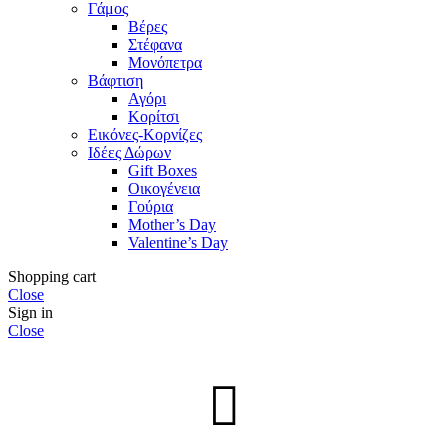
Γάμος
Βέρες
Στέφανα
Μονόπετρα
Βάφτιση
Αγόρι
Κορίτσι
Εικόνες-Κορνίζες
Ιδέες Δώρων
Gift Boxes
Οικογένεια
Γούρια
Mother’s Day
Valentine’s Day
Shopping cart
Close
Sign in
Close