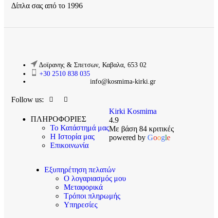
Δίπλα σας από το 1996
Δοϊρανης & Σπετσων, Καβαλα, 653 02
+30 2510 838 035
info@kosmima-kirki.gr
Follow us:
Kirki Kosmima
ΠΛΗΡΟΦΟΡΙΕΣ
4.9
Το Κατάστημά μας
Με βάση 84 κριτικές
Η Ιστορία μας
powered by
G
o
o
g
l
e
Επικοινωνία
Εξυπηρέτηση πελατών
Ο λογαριασμός μου
Μεταφορικά
Τρόποι πληρωμής
Υπηρεσίες