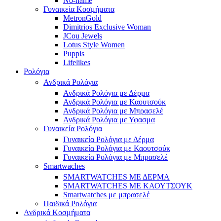
No-name
Γυναικεία Κοσμήματα
MetronGold
Dimitrios Exclusive Woman
JCou Jewels
Lotus Style Women
Puppis
Lifelikes
Ρολόγια
Ανδρικά Ρολόγια
Ανδρικά Ρολόγια με Δέρμα
Ανδρικά Ρολόγια με Καουτσούκ
Ανδρικά Ρολόγια με Μπρασελέ
Ανδρικά Ρολόγια με Υφασμα
Γυναικεία Ρολόγια
Γυναικεία Ρολόγια με Δέρμα
Γυναικεία Ρολόγια με Καουτσούκ
Γυναικεία Ρολόγια με Μπρασελέ
Smartwaches
SMARTWATCHES ΜΕ ΔΕΡΜΑ
SMARTWATCHES ΜΕ ΚΑΟΥΤΣΟΥΚ
Smartwatches με μπρασελέ
Παιδικά Ρολόγια
Ανδρικά Κοσμήματα