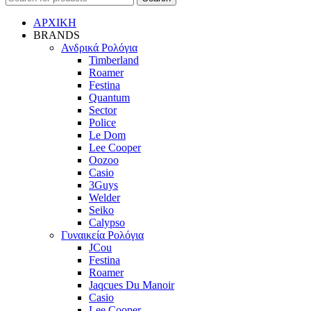
ΑΡΧΙΚΗ
BRANDS
Ανδρικά Ρολόγια
Timberland
Roamer
Festina
Quantum
Sector
Police
Le Dom
Lee Cooper
Oozoo
Casio
3Guys
Welder
Seiko
Calypso
Γυναικεία Ρολόγια
JCou
Festina
Roamer
Jaqcues Du Manoir
Casio
Lee Cooper