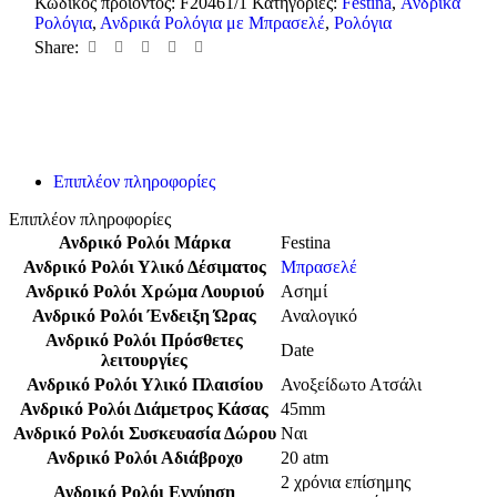
Κωδικός προϊόντος:
F20461/1
Κατηγορίες:
Festina
,
Ανδρικά
Ρολόγια
,
Ανδρικά Ρολόγια με Μπρασελέ
,
Ρολόγια
Share:
Επιπλέον πληροφορίες
Επιπλέον πληροφορίες
Ανδρικό Ρολόι Μάρκα
Festina
Ανδρικό Ρολόι Υλικό Δέσιματος
Μπρασελέ
Ανδρικό Ρολόι Χρώμα Λουριού
Ασημί
Ανδρικό Ρολόι Ένδειξη Ώρας
Αναλογικό
Ανδρικό Ρολόι Πρόσθετες
Date
λειτουργίες
Ανδρικό Ρολόι Υλικό Πλαισίου
Ανοξείδωτο Ατσάλι
Ανδρικό Ρολόι Διάμετρος Κάσας
45mm
Ανδρικό Ρολόι Συσκευασία Δώρου
Ναι
Ανδρικό Ρολόι Αδιάβροχο
20 atm
2 χρόνια επίσημης
Ανδρικό Ρολόι Εγγύηση