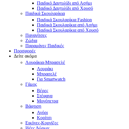
Παιδικό Δαχτυλίδι από Ασήμι
Παιδικό Δαχτυλίδι από Χρυσό
Παιδικά Σκουλαρίκια
Παιδικά Σκουλαρίκια Fashion
Παιδικά Σκουλαρίκια από Ασήμι
Παιδικά Σκουλαρίκια από Χρυσό
Παναγίτσες
Ζώδια
Παραμάνες Παιδικές
Προσφορές
Δείτε ακόμα
Λουράκια-Μπρασελέ
Λουράκι
Μπρασελέ
Για Smartwatch
Γάμος
Βέρες
Στέφανα
Μονόπετρα
Βάφτιση
Αγόρι
Κορίτσι
Εικόνες-Κορνίζες
Ιδέες Δώρων