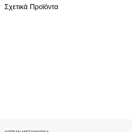
Σχετικά Προϊόντα
Ρολόι Casio Anadigit
Ρολόι Casio Standard Green
Stainless Steel Bracelet AQ-
Stainless Steel Bracelet
800E-7AEF
MTP-B145D-3AVEF
68,80
€
92,00
€
Ρολόι Casio Standard
Stainless Steel Bracelet
MDV-107D-1A1V
103,00
€
ΔΩΡΕΑΝ ΜΕΤΑΦΟΡΙΚΑ