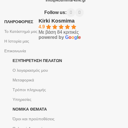
Follow us:
Kirki Kosmima
ΠΛΗΡΟΦΟΡΙΕΣ
4.9
Το Κατάστημά μας
Με βάση 84 κριτικές
powered by
G
o
o
g
l
e
Η Ιστορία μας
Επικοινωνία
ΕΞΥΠΗΡΈΤΗΣΗ ΠΕΛΑΤΏΝ
Ο λογαριασμός μου
Μεταφορικά
Τρόποι πληρωμής
Υπηρεσίες
ΝΟΜΙΚΆ ΘΈΜΑΤΑ
Όροι και προϋποθέσεις