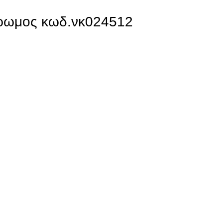
ρωμος κωδ.νκ024512