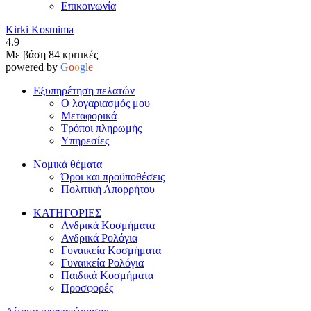
Επικοινωνία
Kirki Kosmima
4.9
Με βάση 84 κριτικές
powered by
G
o
o
g
l
e
Εξυπηρέτηση πελατών
Ο λογαριασμός μου
Μεταφορικά
Τρόποι πληρωμής
Υπηρεσίες
Νομικά θέματα
Όροι και προϋποθέσεις
Πολιτική Απορρήτου
ΚΑΤΗΓΟΡΙΕΣ
Ανδρικά Κοσμήματα
Ανδρικά Ρολόγια
Γυναικεία Κοσμήματα
Γυναικεία Ρολόγια
Παιδικά Κοσμήματα
Προσφορές