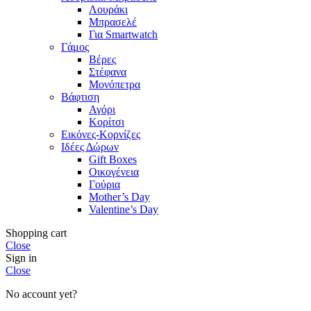
Λουράκι
Μπρασελέ
Για Smartwatch
Γάμος
Βέρες
Στέφανα
Μονόπετρα
Βάφτιση
Αγόρι
Κορίτσι
Εικόνες-Κορνίζες
Ιδέες Δώρων
Gift Boxes
Οικογένεια
Γούρια
Mother’s Day
Valentine’s Day
Shopping cart
Close
Sign in
Close
No account yet?