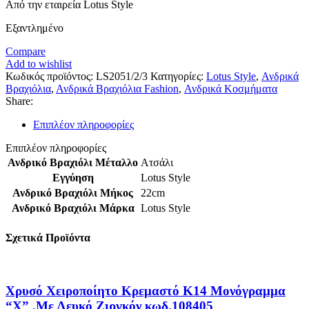
Από την εταιρεία Lotus Style
Εξαντλημένο
Compare
Add to wishlist
Κωδικός προϊόντος:
LS2051/2/3
Κατηγορίες:
Lotus Style
,
Ανδρικά
Βραχιόλια
,
Ανδρικά Βραχιόλια Fashion
,
Ανδρικά Κοσμήματα
Share:
Επιπλέον πληροφορίες
Επιπλέον πληροφορίες
Ανδρικό Βραχιόλι Μέταλλο
Ατσάλι
Εγγύηση
Lotus Style
Ανδρικό Βραχιόλι Μήκος
22cm
Ανδρικό Βραχιόλι Μάρκα
Lotus Style
Σχετικά Προϊόντα
Χρυσό Xειροποίητο Κρεμαστό K14 Μονόγραμμα
“Χ” ,Με Λευκό Ζιργκόν κωδ.108405