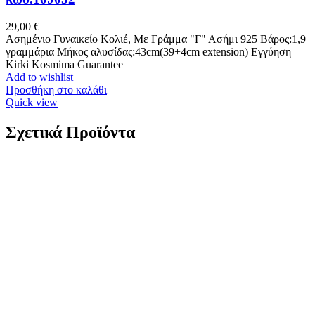
29,00
€
Ασημένιο Γυναικείο Κολιέ, Με Γράμμα "Γ" Ασήμι 925 Βάρος:1,9
γραμμάρια Μήκος αλυσίδας:43cm(39+4cm extension) Εγγύηση
Kirki Kosmima Guarantee
Add to wishlist
Προσθήκη στο καλάθι
Quick view
Σχετικά Προϊόντα
Ανδρικό Βραχιόλι Puppis με Ατσάλι Και Γκρι Δέρμα
Κωδ.PUB22385S
29,00
€
Ανδρικό Βραχιόλι Puppis με Ατσάλι Και Γκρι Δέρμα Ανοξείδωτο
ατσάλι και δέρμα Πλάτος: 8mm Μήκος: 21cm Εγγύηση Kirki
Kosmima Guarantee
Add to wishlist
Προσθήκη στο καλάθι
Quick view