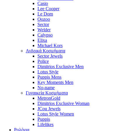
Casio
Lee Cooper
Le Dom
Oozoo
Sector
Welder
Calypso
Elixa
Michael Kors
Ανδρικά Κοσμήματα
Sector Jewels
Police
Dimitrios Exclusive Men
Lotus Style
Puppis Mens
Key Moments Men
No-name
Γυναικεία Κοσμήματα
MetronGold
Dimitrios Exclusive Woman
JCou Jewels
Lotus Style Women
Puppis
Lifelikes
Ρολόγια