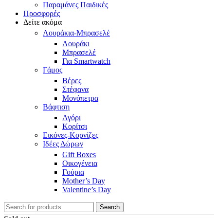
Παραμάνες Παιδικές
Προσφορές
Δείτε ακόμα
Λουράκια-Μπρασελέ
Λουράκι
Μπρασελέ
Για Smartwatch
Γάμος
Βέρες
Στέφανα
Μονόπετρα
Βάφτιση
Αγόρι
Κορίτσι
Εικόνες-Κορνίζες
Ιδέες Δώρων
Gift Boxes
Οικογένεια
Γούρια
Mother’s Day
Valentine’s Day
Search