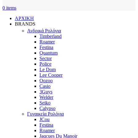
0
items
ΑΡΧΙΚΗ
BRANDS
Ανδρικά Ρολόγια
Timberland
Roamer
Festina
Quantum
Sector
Police
Le Dom
Lee Cooper
Oozoo
Casio
3Guys
Welder
Seiko
Calypso
Γυναικεία Ρολόγια
JCou
Festina
Roamer
Jaqcues Du Manoir