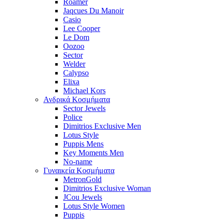
Roamer
Jaqcues Du Manoir
Casio
Lee Cooper
Le Dom
Oozoo
Sector
Welder
Calypso
Elixa
Michael Kors
Ανδρικά Κοσμήματα
Sector Jewels
Police
Dimitrios Exclusive Men
Lotus Style
Puppis Mens
Key Moments Men
No-name
Γυναικεία Κοσμήματα
MetronGold
Dimitrios Exclusive Woman
JCou Jewels
Lotus Style Women
Puppis