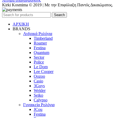
Αίτημα υπαναχώρησης
Kirki Kosmima © 2019 | Με την Επιφύλαξη Παντός Δικαιώματος.
Search
ΑΡΧΙΚΗ
BRANDS
Ανδρικά Ρολόγια
Timberland
Roamer
Festina
Quantum
Sector
Police
Le Dom
Lee Cooper
Oozoo
Casio
3Guys
Welder
Seiko
Calypso
Γυναικεία Ρολόγια
JCou
Festina