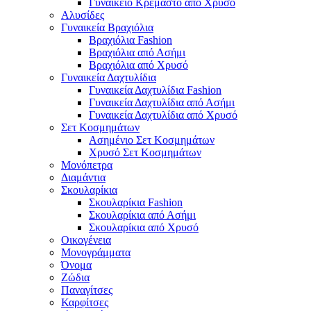
Γυναικείο Κρεμαστό από Χρυσό
Αλυσίδες
Γυναικεία Βραχιόλια
Βραχιόλια Fashion
Βραχιόλια από Ασήμι
Βραχιόλια από Χρυσό
Γυναικεία Δαχτυλίδια
Γυναικεία Δαχτυλίδια Fashion
Γυναικεία Δαχτυλίδια από Ασήμι
Γυναικεία Δαχτυλίδια από Χρυσό
Σετ Κοσμημάτων
Ασημένιο Σετ Κοσμημάτων
Χρυσό Σετ Κοσμημάτων
Μονόπετρα
Διαμάντια
Σκουλαρίκια
Σκουλαρίκια Fashion
Σκουλαρίκια από Ασήμι
Σκουλαρίκια από Χρυσό
Οικογένεια
Μονογράμματα
Όνομα
Ζώδια
Παναγίτσες
Καρφίτσες