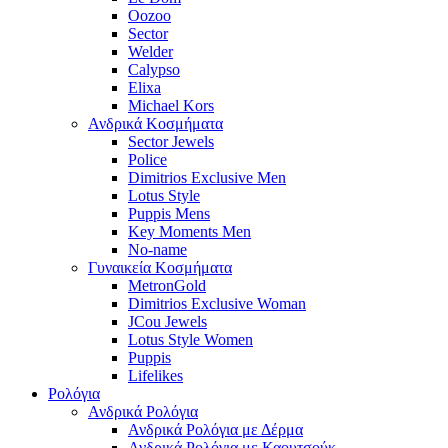
Oozoo
Sector
Welder
Calypso
Elixa
Michael Kors
Ανδρικά Κοσμήματα
Sector Jewels
Police
Dimitrios Exclusive Men
Lotus Style
Puppis Mens
Key Moments Men
No-name
Γυναικεία Κοσμήματα
MetronGold
Dimitrios Exclusive Woman
JCou Jewels
Lotus Style Women
Puppis
Lifelikes
Ρολόγια
Ανδρικά Ρολόγια
Ανδρικά Ρολόγια με Δέρμα
Ανδρικά Ρολόγια με Καουτσούκ