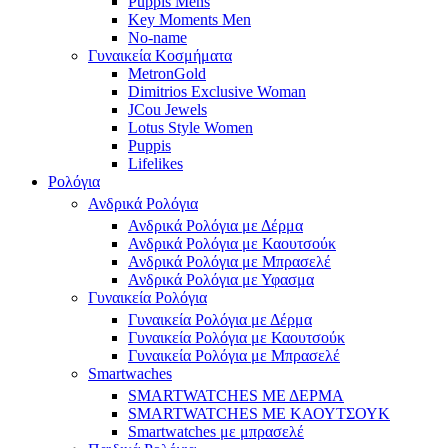
Puppis Mens
Key Moments Men
No-name
Γυναικεία Κοσμήματα
MetronGold
Dimitrios Exclusive Woman
JCou Jewels
Lotus Style Women
Puppis
Lifelikes
Ρολόγια
Ανδρικά Ρολόγια
Ανδρικά Ρολόγια με Δέρμα
Ανδρικά Ρολόγια με Καουτσούκ
Ανδρικά Ρολόγια με Μπρασελέ
Ανδρικά Ρολόγια με Υφασμα
Γυναικεία Ρολόγια
Γυναικεία Ρολόγια με Δέρμα
Γυναικεία Ρολόγια με Καουτσούκ
Γυναικεία Ρολόγια με Μπρασελέ
Smartwaches
SMARTWATCHES ΜΕ ΔΕΡΜΑ
SMARTWATCHES ΜΕ ΚΑΟΥΤΣΟΥΚ
Smartwatches με μπρασελέ