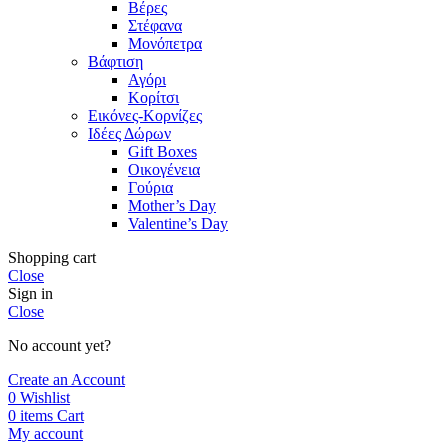
Βέρες
Στέφανα
Μονόπετρα
Βάφτιση
Αγόρι
Κορίτσι
Εικόνες-Κορνίζες
Ιδέες Δώρων
Gift Boxes
Οικογένεια
Γούρια
Mother’s Day
Valentine’s Day
Shopping cart
Close
Sign in
Close
No account yet?
Create an Account
0
Wishlist
0
items
Cart
My account