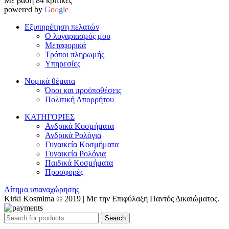
Με βάση 84 κριτικές
powered by
G
o
o
g
l
e
Εξυπηρέτηση πελατών
Ο λογαριασμός μου
Μεταφορικά
Τρόποι πληρωμής
Υπηρεσίες
Νομικά θέματα
Όροι και προϋποθέσεις
Πολιτική Απορρήτου
ΚΑΤΗΓΟΡΙΕΣ
Ανδρικά Κοσμήματα
Ανδρικά Ρολόγια
Γυναικεία Κοσμήματα
Γυναικεία Ρολόγια
Παιδικά Κοσμήματα
Προσφορές
Αίτημα υπαναχώρησης
Kirki Kosmima © 2019 | Με την Επιφύλαξη Παντός Δικαιώματος.
Search