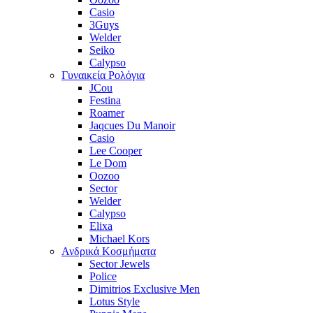
Casio
3Guys
Welder
Seiko
Calypso
Γυναικεία Ρολόγια
JCou
Festina
Roamer
Jaqcues Du Manoir
Casio
Lee Cooper
Le Dom
Oozoo
Sector
Welder
Calypso
Elixa
Michael Kors
Ανδρικά Κοσμήματα
Sector Jewels
Police
Dimitrios Exclusive Men
Lotus Style