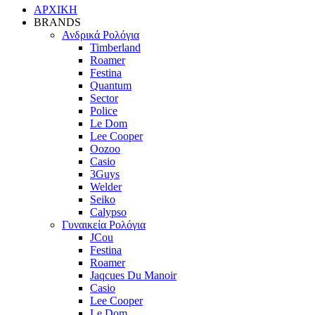
ΑΡΧΙΚΗ
BRANDS
Ανδρικά Ρολόγια
Timberland
Roamer
Festina
Quantum
Sector
Police
Le Dom
Lee Cooper
Oozoo
Casio
3Guys
Welder
Seiko
Calypso
Γυναικεία Ρολόγια
JCou
Festina
Roamer
Jaqcues Du Manoir
Casio
Lee Cooper
Le Dom