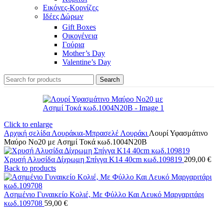
Εικόνες-Κορνίζες
Ιδέες Δώρων
Gift Boxes
Οικογένεια
Γούρια
Mother’s Day
Valentine’s Day
Search
Click to enlarge
Αρχική σελίδα
Λουράκια-Μπρασελέ
Λουράκι
Λουρί Υφασμάτινο
Μαύρο No20 με Ασημί Τοκά κωδ.1004N20B
Χρυσή Αλυσίδα Δίχρωμη Σπίγγα Κ14 40cm κωδ.109819
209,00
€
Back to products
Ασημένιο Γυναικείο Κολιέ, Με Φύλλο Και Λευκό Μαργαριτάρι
κωδ.109708
59,00
€