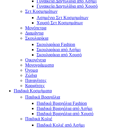
Γυναικεία Δαχτυλίδια από Ασήμι
Γυναικεία Δαχτυλίδια από Χρυσό
Σετ Κοσμημάτων
Ασημένιο Σετ Κοσμημάτων
Χρυσό Σετ Κοσμημάτων
Μονόπετρα
Διαμάντια
Σκουλαρίκια
Σκουλαρίκια Fashion
Σκουλαρίκια από Ασήμι
Σκουλαρίκια από Χρυσό
Οικογένεια
Μονογράμματα
Όνομα
Ζώδια
Παναγίτσες
Καρφίτσες
Παιδικά Κοσμήματα
Παιδικά Βραχιόλια
Παιδικά Βραχιόλια Fashion
Παιδικά Βραχιόλια από Ασήμι
Παιδικά Βραχιόλια από Χρυσό
Παιδικά Κολιέ
Παιδικά Κολιέ από Ασήμι