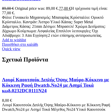
89,00
€
Original price was: 89,00 €.
77,00
€
Η τρέχουσα τιμή είναι:
77,00 €.
Φύλο: Γυναικείο Μηχανισμός: Μπαταρίας Κρύσταλλο: Ορυκτό
Κρύσταλλο. Καντράν: Άσπρο Υλικό Κάσας: Super Metal
Διάμετρος Κάσας: 21mm Δέσιμο: Μπρασελέ Χρώμα Δεσίματος:
Δίχρωμο Κούμπωμα: Ασφαλείας Επιπλέον λειτουργίες: Όχι
Αδιάβροχο: 3 Atm Εγγύηση:2 ετών επίσημης αντιπροσωπείας.
Add to wishlist
Προσθήκη στο καλάθι
Quick view
Σχετικά Προϊόντα
Λουρί Καουτσούκ Διπλής Όψης Μαύρο-Κόκκινο με
Κόκκινη Ραφή Dwatch,No24 με Ασημί Τοκά
κωδ.0232DC0111N24
8,00
€
Λουρί Καουτσούκ Διπλής Όψης Μαύρο-Κόκκινο με Κόκκινη Ραφή
Dwatch,No24 με Ασημί Τοκά Μέγεθος Νο24 Υλικό Καουτσούκ