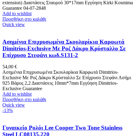
extension) Διαστάσεις Σταυρού 30*17mm Eγγύηση Kirki Kosmima
Guarantee 04-07-2848
Add to wishlist
Προσθήκη στο καλάθι
Quick view
Ασημένια Επιχρυσωμένα Σκουλαρίκια Καρφωτά
Dimitrios-Exclusive Με Ροζ Δάκρυ Κρύσταλλο Σε
Επίχρυσο Στεφάνι κωδ.S131-2
54,00
€
Ασημένια Επιχρυσωμένα Σκουλαρίκια Καρφωτά Dimitrios-
Exclusive Με Ροζ Δάκρυ Κρύσταλλο Σε Επίχρυσο Στεφάνι Ασήμι
925 Βάρος 2,2 Διαστάσεις 10mm*7mm Εγγύηση Dimitrios-
Exclusive Guarantee
Add to wishlist
Προσθήκη στο καλάθι
Quick view
-13%
Γυναικείο Ρολόι Lee Cooper Two Tone Stainless
Steel LC08135.220