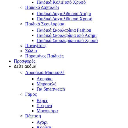
Παιδικά Κολιέ από Χρυσό
Παιδικό Δαχτυλίδι
Παιδικό Δαχτυλίδι από Ασήμι
Παιδικό Δαχτυλίδι από Χρυσό
Παιδικά Σκουλαρίκια
Παιδικά Σκουλαρίκια Fashion
Παιδικά Σκουλαρίκια από Ασήμι
Παιδικά Σκουλαρίκια από Χρυσό
Παναγίτσες
Ζώδια
Παραμάνες Παιδικές
Προσφορές
Δείτε ακόμα
Λουράκια-Μπρασελέ
Λουράκι
Μπρασελέ
Για Smartwatch
Γάμος
Βέρες
Στέφανα
Μονόπετρα
Βάφτιση
Αγόρι
Κορίτσι