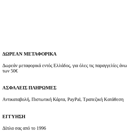
8,00
€
Λουρί Καουτσούκ Διπλής Όψης Μαύρο-Κόκκινο με Κόκκινη Ραφή
Dwatch,No24 με Ασημί Τοκά Μέγεθος Νο24 Υλικό Καουτσούκ
Χρώμα Μαύρο-Κόκκινο Τοκάς Ασημί
Add to wishlist
Προσθήκη στο καλάθι
Quick view
ΔΩΡΕΑΝ ΜΕΤΑΦΟΡΙΚΑ
Δωρεάν μεταφορικά εντός Ελλάδος, για όλες τις παραγγελίες άνω
των 50€
ΑΣΦΑΛΕΙΣ ΠΛΗΡΩΜΕΣ
Αντικαταβολή, Πιστωτική Κάρτα, PayPal, Τραπεζική Kατάθεση
ΕΓΓΥΗΣΗ
Δίπλα σας από το 1996