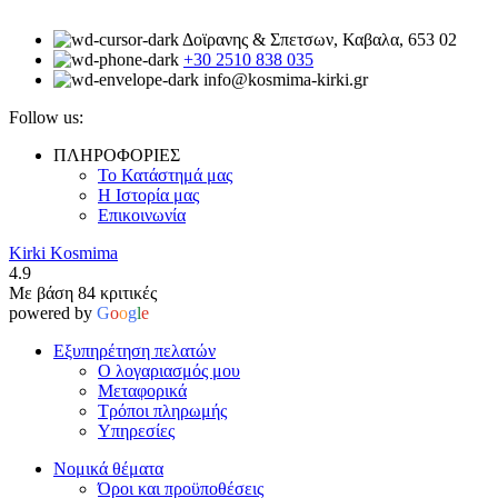
Δοϊρανης & Σπετσων, Καβαλα, 653 02
+30 2510 838 035
info@kosmima-kirki.gr
Follow us:
ΠΛΗΡΟΦΟΡΙΕΣ
Το Κατάστημά μας
Η Ιστορία μας
Επικοινωνία
Kirki Kosmima
4.9
Με βάση 84 κριτικές
powered by
G
o
o
g
l
e
Εξυπηρέτηση πελατών
Ο λογαριασμός μου
Μεταφορικά
Τρόποι πληρωμής
Υπηρεσίες
Νομικά θέματα
Όροι και προϋποθέσεις