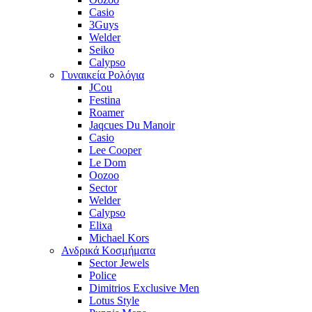
Casio
3Guys
Welder
Seiko
Calypso
Γυναικεία Ρολόγια
JCou
Festina
Roamer
Jaqcues Du Manoir
Casio
Lee Cooper
Le Dom
Oozoo
Sector
Welder
Calypso
Elixa
Michael Kors
Ανδρικά Κοσμήματα
Sector Jewels
Police
Dimitrios Exclusive Men
Lotus Style