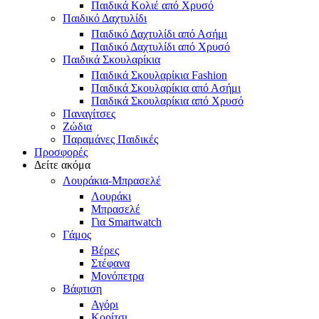
Παιδικά Κολιέ από Χρυσό
Παιδικό Δαχτυλίδι
Παιδικό Δαχτυλίδι από Ασήμι
Παιδικό Δαχτυλίδι από Χρυσό
Παιδικά Σκουλαρίκια
Παιδικά Σκουλαρίκια Fashion
Παιδικά Σκουλαρίκια από Ασήμι
Παιδικά Σκουλαρίκια από Χρυσό
Παναγίτσες
Ζώδια
Παραμάνες Παιδικές
Προσφορές
Δείτε ακόμα
Λουράκια-Μπρασελέ
Λουράκι
Μπρασελέ
Για Smartwatch
Γάμος
Βέρες
Στέφανα
Μονόπετρα
Βάφτιση
Αγόρι
Κορίτσι