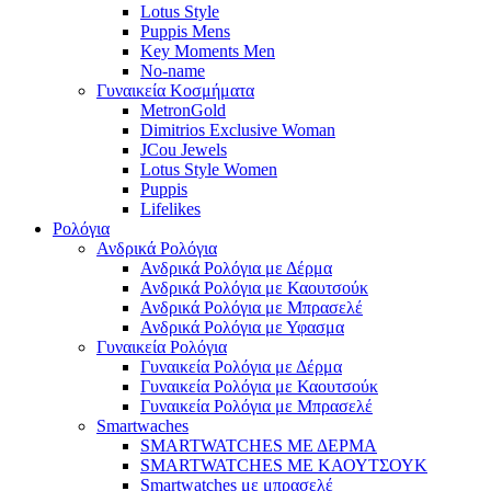
Lotus Style
Puppis Mens
Key Moments Men
No-name
Γυναικεία Κοσμήματα
MetronGold
Dimitrios Exclusive Woman
JCou Jewels
Lotus Style Women
Puppis
Lifelikes
Ρολόγια
Ανδρικά Ρολόγια
Ανδρικά Ρολόγια με Δέρμα
Ανδρικά Ρολόγια με Καουτσούκ
Ανδρικά Ρολόγια με Μπρασελέ
Ανδρικά Ρολόγια με Υφασμα
Γυναικεία Ρολόγια
Γυναικεία Ρολόγια με Δέρμα
Γυναικεία Ρολόγια με Καουτσούκ
Γυναικεία Ρολόγια με Μπρασελέ
Smartwaches
SMARTWATCHES ΜΕ ΔΕΡΜΑ
SMARTWATCHES ΜΕ ΚΑΟΥΤΣΟΥΚ
Smartwatches με μπρασελέ