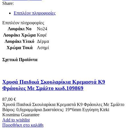
Share:
Επιπλέον πληροφορίες
Επιπλέον πληροφορίες
Λουράκι Νο
No24
Λουράκι Χρώμα
Καφέ
Λουράκι Υλικό
Δέρμα
Χρώμα Τοκά
Ασημί
Σχετικά Προϊόντα
Χρυσά Παιδικά Σκουλαρίκια Κρεμαστά Κ9
Φράουλες Με Σμάλτο κωδ.109869
87,00
€
Χρυσά Παιδικά Σκουλαρίκια Κρεμαστά Κ9 Φράουλες Με Σμάλτο
Βάρος: 0,6γραμμάρια Διαστάσεις: 19*6mm Εγγύηση Kirki
Kosmima Guarantee
Add to wishlist
Προσθήκη στο καλάθι