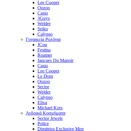
Lee Cooper
Oozoo
Casio
3Guys
Welder
Seiko
Calypso
Γυναικεία Ρολόγια
JCou
Festina
Roamer
Jaqcues Du Manoir
Casio
Lee Cooper
Le Dom
Oozoo
Sector
Welder
Calypso
Elixa
Michael Kors
Ανδρικά Κοσμήματα
Sector Jewels
Police
Dimitrios Exclusive Men