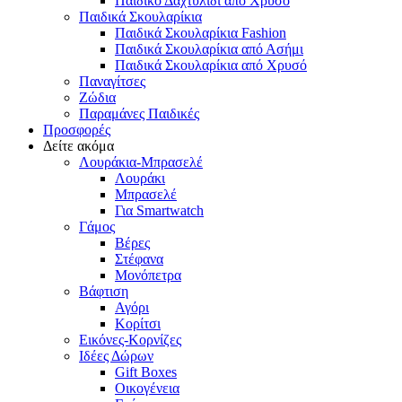
Παιδικό Δαχτυλίδι από Χρυσό
Παιδικά Σκουλαρίκια
Παιδικά Σκουλαρίκια Fashion
Παιδικά Σκουλαρίκια από Ασήμι
Παιδικά Σκουλαρίκια από Χρυσό
Παναγίτσες
Ζώδια
Παραμάνες Παιδικές
Προσφορές
Δείτε ακόμα
Λουράκια-Μπρασελέ
Λουράκι
Μπρασελέ
Για Smartwatch
Γάμος
Βέρες
Στέφανα
Μονόπετρα
Βάφτιση
Αγόρι
Κορίτσι
Εικόνες-Κορνίζες
Ιδέες Δώρων
Gift Boxes
Οικογένεια