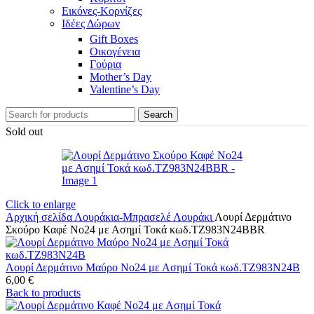
Εικόνες-Κορνίζες
Ιδέες Δώρων
Gift Boxes
Οικογένεια
Γούρια
Mother’s Day
Valentine’s Day
Search
Sold out
Click to enlarge
Αρχική σελίδα
Λουράκια-Μπρασελέ
Λουράκι
Λουρί Δερμάτινο
Σκούρο Καφέ No24 με Ασημί Τοκά κωδ.TZ983N24BBR
Λουρί Δερμάτινο Μαύρο No24 με Ασημί Τοκά κωδ.TZ983N24B
6,00
€
Back to products