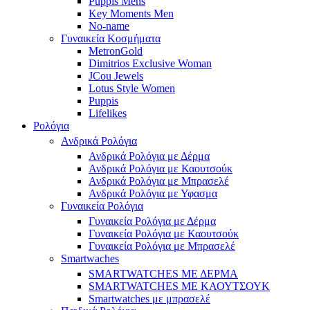
Puppis Mens
Key Moments Men
No-name
Γυναικεία Κοσμήματα
MetronGold
Dimitrios Exclusive Woman
JCou Jewels
Lotus Style Women
Puppis
Lifelikes
Ρολόγια
Ανδρικά Ρολόγια
Ανδρικά Ρολόγια με Δέρμα
Ανδρικά Ρολόγια με Καουτσούκ
Ανδρικά Ρολόγια με Μπρασελέ
Ανδρικά Ρολόγια με Υφασμα
Γυναικεία Ρολόγια
Γυναικεία Ρολόγια με Δέρμα
Γυναικεία Ρολόγια με Καουτσούκ
Γυναικεία Ρολόγια με Μπρασελέ
Smartwaches
SMARTWATCHES ΜΕ ΔΕΡΜΑ
SMARTWATCHES ΜΕ ΚΑΟΥΤΣΟΥΚ
Smartwatches με μπρασελέ