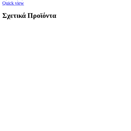
Quick view
Σχετικά Προϊόντα
Λουρί Καουτσούκ Διπλής Όψης Κόκκινο-Μαύρο με
Κόκκινη Ραφή Piero Magli,No24 με Ασημί Τοκά
κωδ.81270911N24
8,00
€
Λουρί Καουτσούκ Διπλής Όψης Κόκκινο-Μαύρο με Κόκκινη Ραφή
Piero Magli,No24 με Ασημί Τοκά Μέγεθος Νο24 Υλικό
Καουτσούκ Χρώμα Κόκκινο-Μαύρο Τοκάς Ασημί
Add to wishlist
Προσθήκη στο καλάθι
Quick view
Λουρί Καουτσούκ Διπλής Όψης Μαύρο-Κόκκινο με
Κόκκινη Ραφή Dwatch,No24 με Ασημί Τοκά
κωδ.0232DC0111N24