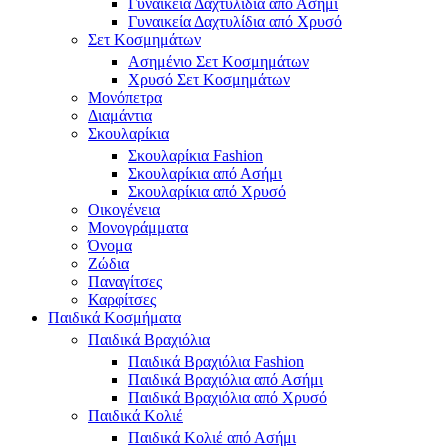
Γυναικεία Δαχτυλίδια από Ασήμι
Γυναικεία Δαχτυλίδια από Χρυσό
Σετ Κοσμημάτων
Ασημένιο Σετ Κοσμημάτων
Χρυσό Σετ Κοσμημάτων
Μονόπετρα
Διαμάντια
Σκουλαρίκια
Σκουλαρίκια Fashion
Σκουλαρίκια από Ασήμι
Σκουλαρίκια από Χρυσό
Οικογένεια
Μονογράμματα
Όνομα
Ζώδια
Παναγίτσες
Καρφίτσες
Παιδικά Κοσμήματα
Παιδικά Βραχιόλια
Παιδικά Βραχιόλια Fashion
Παιδικά Βραχιόλια από Ασήμι
Παιδικά Βραχιόλια από Χρυσό
Παιδικά Κολιέ
Παιδικά Κολιέ από Ασήμι