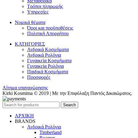
Μεταφορικά
Τρόποι πληρωμής
Υπηρεσίες
Νομικά θέματα
Όροι και προϋποθέσεις
Πολιτική Απορρήτου
ΚΑΤΗΓΟΡΙΕΣ
Ανδρικά Κοσμήματα
Ανδρικά Ρολόγια
Γυναικεία Κοσμήματα
Γυναικεία Ρολόγια
Παιδικά Κοσμήματα
Προσφορές
Αίτημα υπαναχώρησης
Kirki Kosmima © 2019 | Με την Επιφύλαξη Παντός Δικαιώματος.
Search
ΑΡΧΙΚΗ
BRANDS
Ανδρικά Ρολόγια
Timberland
Roamer