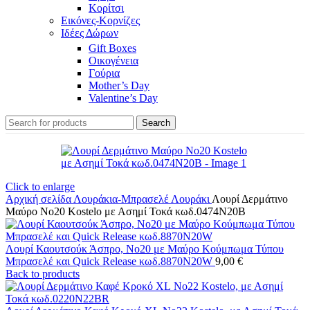
Κορίτσι
Εικόνες-Κορνίζες
Ιδέες Δώρων
Gift Boxes
Οικογένεια
Γούρια
Mother’s Day
Valentine’s Day
Search
Click to enlarge
Αρχική σελίδα
Λουράκια-Μπρασελέ
Λουράκι
Λουρί Δερμάτινο
Μαύρο No20 Kostelo με Ασημί Τοκά κωδ.0474N20B
Λουρί Καουτσούκ Άσπρο, No20 με Μαύρο Κούμπωμα Τύπου
Μπρασελέ και Quick Release κωδ.8870N20W
9,00
€
Back to products