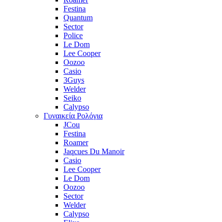
Festina
Quantum
Sector
Police
Le Dom
Lee Cooper
Oozoo
Casio
3Guys
Welder
Seiko
Calypso
Γυναικεία Ρολόγια
JCou
Festina
Roamer
Jaqcues Du Manoir
Casio
Lee Cooper
Le Dom
Oozoo
Sector
Welder
Calypso