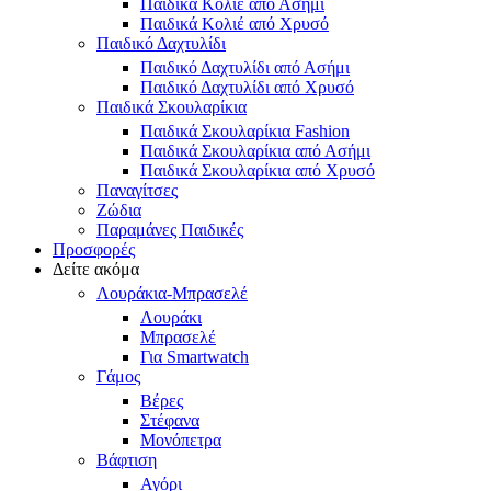
Παιδικά Κολιέ από Ασήμι
Παιδικά Κολιέ από Χρυσό
Παιδικό Δαχτυλίδι
Παιδικό Δαχτυλίδι από Ασήμι
Παιδικό Δαχτυλίδι από Χρυσό
Παιδικά Σκουλαρίκια
Παιδικά Σκουλαρίκια Fashion
Παιδικά Σκουλαρίκια από Ασήμι
Παιδικά Σκουλαρίκια από Χρυσό
Παναγίτσες
Ζώδια
Παραμάνες Παιδικές
Προσφορές
Δείτε ακόμα
Λουράκια-Μπρασελέ
Λουράκι
Μπρασελέ
Για Smartwatch
Γάμος
Βέρες
Στέφανα
Μονόπετρα
Βάφτιση
Αγόρι