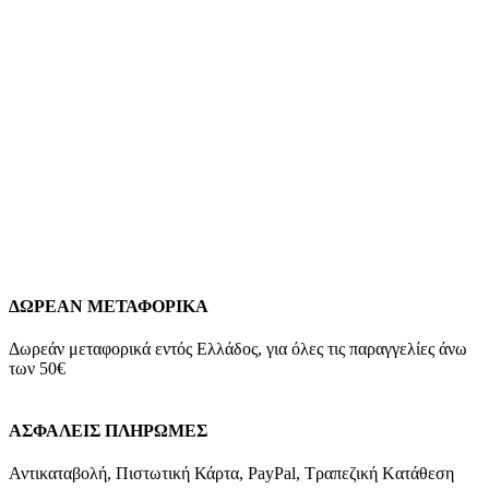
Λουρί Καουτσούκ Διπλής Όψης Κόκκινο-Μαύρο με
Κόκκινη Ραφή Piero Magli,No24 με Ασημί Τοκά
κωδ.81270911N24
8,00
€
Λουρί Καουτσούκ Διπλής Όψης Κόκκινο-Μαύρο με Κόκκινη Ραφή
Piero Magli,No24 με Ασημί Τοκά Μέγεθος Νο24 Υλικό
Καουτσούκ Χρώμα Κόκκινο-Μαύρο Τοκάς Ασημί
Add to wishlist
Προσθήκη στο καλάθι
Quick view
ΔΩΡΕΑΝ ΜΕΤΑΦΟΡΙΚΑ
Δωρεάν μεταφορικά εντός Ελλάδος, για όλες τις παραγγελίες άνω
των 50€
ΑΣΦΑΛΕΙΣ ΠΛΗΡΩΜΕΣ
Αντικαταβολή, Πιστωτική Κάρτα, PayPal, Τραπεζική Kατάθεση