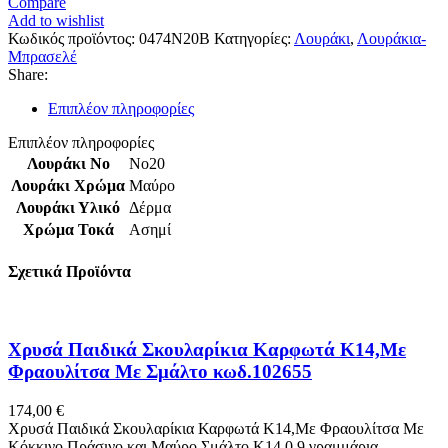
Compare
Μαύρο
Add to wishlist
No20
Κωδικός προϊόντος:
0474N20B
Κατηγορίες:
Λουράκι
,
Λουράκια-
Kostelo
Μπρασελέ
με
Share:
Ασημί
Τοκά
Επιπλέον πληροφορίες
κωδ.0474N20B
ποσότητα
Επιπλέον πληροφορίες
Λουράκι Νο
No20
Λουράκι Χρώμα
Μαύρο
Λουράκι Υλικό
Δέρμα
Χρώμα Τοκά
Ασημί
Σχετικά Προϊόντα
Χρυσά Παιδικά Σκουλαρίκια Καρφωτά Κ14,Με
Φραουλίτσα Με Σμάλτο κωδ.102655
174,00
€
Χρυσά Παιδικά Σκουλαρίκια Καρφωτά Κ14,Με Φραουλίτσα Με
Κόκκινο,Πράσινο και Μαύρο Σμάλτο Κ14 0,9 γραμμάρια