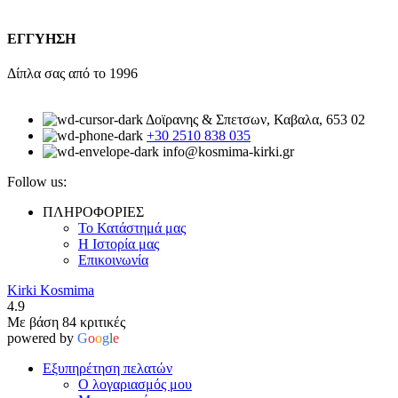
ΕΓΓΥΗΣΗ
Δίπλα σας από το 1996
Δοϊρανης & Σπετσων, Καβαλα, 653 02
+30 2510 838 035
info@kosmima-kirki.gr
Follow us:
ΠΛΗΡΟΦΟΡΙΕΣ
Το Κατάστημά μας
Η Ιστορία μας
Επικοινωνία
Kirki Kosmima
4.9
Με βάση 84 κριτικές
powered by
G
o
o
g
l
e
Εξυπηρέτηση πελατών
Ο λογαριασμός μου