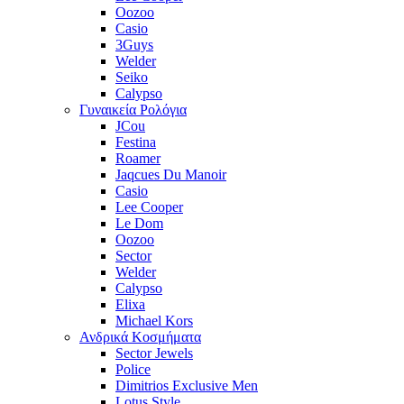
Oozoo
Casio
3Guys
Welder
Seiko
Calypso
Γυναικεία Ρολόγια
JCou
Festina
Roamer
Jaqcues Du Manoir
Casio
Lee Cooper
Le Dom
Oozoo
Sector
Welder
Calypso
Elixa
Michael Kors
Ανδρικά Κοσμήματα
Sector Jewels
Police
Dimitrios Exclusive Men
Lotus Style