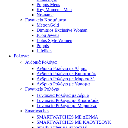
Puppis Mens
Key Moments Men
No-name
Γυναικεία Κοσμήματα
MetronGold
Dimitrios Exclusive Woman
JCou Jewels
Lotus Style Women
Puppis
Lifelikes
Ρολόγια
Ανδρικά Ρολόγια
Ανδρικά Ρολόγια με Δέρμα
Ανδρικά Ρολόγια με Καουτσούκ
Ανδρικά Ρολόγια με Μπρασελέ
Ανδρικά Ρολόγια με Υφασμα
Γυναικεία Ρολόγια
Γυναικεία Ρολόγια με Δέρμα
Γυναικεία Ρολόγια με Καουτσούκ
Γυναικεία Ρολόγια με Μπρασελέ
Smartwaches
SMARTWATCHES ΜΕ ΔΕΡΜΑ
SMARTWATCHES ΜΕ ΚΑΟΥΤΣΟΥΚ
Smartwatches με μπρασελέ