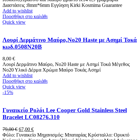
Διαστάσεις :8mm*6mm Εγγύηση Kirki Kosmima Guarantee
Add to wishlist
Προσθήκη στο καλάθι
Quick view
Λουρί Δερμάτινο Μαύρο,No20 Haste με Ασημί Τοκά
κωδ.0508N20B
8,00
€
Λουρί Δερμάτινο Μαύρο, No20 Haste με Ασημί Τοκά Μέγεθος
Νο20 Υλικό Δέρμα Χρώμα Μαύρο Τοκάς Ασημί
Add to wishlist
Προσθήκη στο καλάθι
Quick view
-15%
Γυναικείο Ρολόι Lee Cooper Gold Stainless Steel
Bracelet LC08276.310
Original
Η
79,00
€
67,00
€
price
τρέχουσα
Φύλο: Γυναικείο Μηχανισμός: Μπαταρίας Κρύσταλλο: Ορυκτό