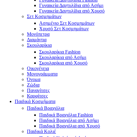
Γυναικεία Δαχτυλίδια από Ασήμι
Γυναικεία Δαχτυλίδια από Χρυσό
Σετ Κοσμημάτων
Ασημένιο Σετ Κοσμημάτων
Χρυσό Σετ Κοσμημάτων
Μονόπετρα
Διαμάντια
Σκουλαρίκια
Σκουλαρίκια Fashion
Σκουλαρίκια από Ασήμι
Σκουλαρίκια από Χρυσό
Οικογένεια
Μονογράμματα
Όνομα
Ζώδια
Παναγίτσες
Καρφίτσες
Παιδικά Κοσμήματα
Παιδικά Βραχιόλια
Παιδικά Βραχιόλια Fashion
Παιδικά Βραχιόλια από Ασήμι
Παιδικά Βραχιόλια από Χρυσό
Παιδικά Κολιέ