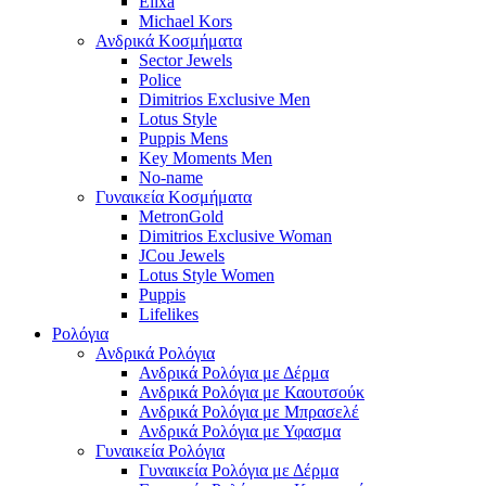
Elixa
Michael Kors
Ανδρικά Κοσμήματα
Sector Jewels
Police
Dimitrios Exclusive Men
Lotus Style
Puppis Mens
Key Moments Men
No-name
Γυναικεία Κοσμήματα
MetronGold
Dimitrios Exclusive Woman
JCou Jewels
Lotus Style Women
Puppis
Lifelikes
Ρολόγια
Ανδρικά Ρολόγια
Ανδρικά Ρολόγια με Δέρμα
Ανδρικά Ρολόγια με Καουτσούκ
Ανδρικά Ρολόγια με Μπρασελέ
Ανδρικά Ρολόγια με Υφασμα
Γυναικεία Ρολόγια
Γυναικεία Ρολόγια με Δέρμα