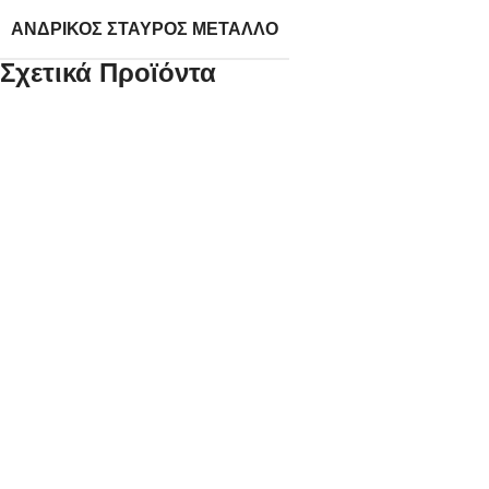
ΑΝΔΡΙΚΌΣ ΣΤΑΥΡΌΣ ΜΈΤΑΛΛΟ
Σχετικά Προϊόντα
Xρυσός Ανδρικός Σταυρός Κ14 Λουστρέ
κωδ.110028
149,00
€
Xρυσός Ανδρικός Σταυρός Κ14, Ματ Λουστρέ K14 Βάρος: 0,8
γραμμάρια Διαστάσεις: 23*10mm Πάχος: 2mm Εγγύηση Kirki
Kosmima Guarantee
*Διαθέτουμε στο κατάστημα μεγάλη
ποικιλία αλυσίδων κατάλληλων να συνοδεύσουν τον σταυρό
της επιλογής σας! Επικοινωνήστε μαζί μας για να βρούμε τον
καλύτερο συνδυασμό!
Προσθήκη στο καλάθι