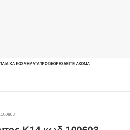
ΠΑΙΔΙΚΆ ΚΟΣΜΉΜΑΤΑ
ΠΡΟΣΦΟΡΈΣ
ΔΕΊΤΕ ΑΚΌΜΑ
δ.100603
ντος Κ14 κωδ.100603