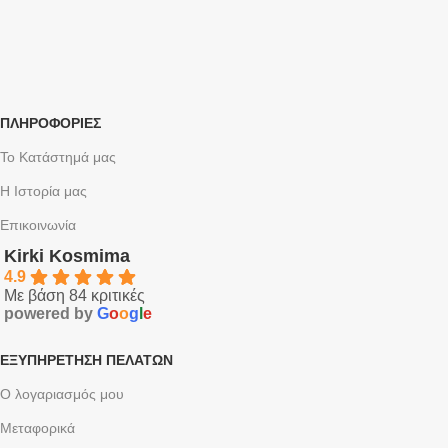
ΠΛΗΡΟΦΟΡΙΕΣ
Το Κατάστημά μας
Η Ιστορία μας
Επικοινωνία
Kirki Kosmima
4.9
Με βάση 84 κριτικές
powered by
G
o
o
g
l
e
ΕΞΥΠΗΡΈΤΗΣΗ ΠΕΛΑΤΏΝ
Ο λογαριασμός μου
Μεταφορικά