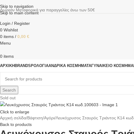
Skip to navigation
Δωρεάν Μεταφορικά για παραγγελίες άνω των 50€
Skip to main content
Login / Register
0
Wishlist
0
items
/
0,00
€
Menu
0
items
ΑΡΧΙΚΗ
BRANDS
ΡΟΛΌΓΙΑ
ΑΝΔΡΙΚΆ ΚΟΣΜΉΜΑΤΑ
ΓΥΝΑΙΚΕΊΟ ΚΟΣΜΉΜΑ
Search
Sold out
Click to enlarge
Αρχική σελίδα
Βάφτιση
Αγόρι
Λευκόχρυσος Σταυρός Τριάντος Κ14 κω
Back to products
Λευκόχρυσος Σταυρός Τριά