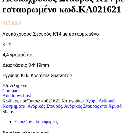
εσταυρωμένο κωδ.ΚΑ021621
417,00
€
Λευκόχρυσος Σταυρός Κ14 με εσταυρωμένο
Κ14
4,4 γραμμάρια
Διαστάσεις 34*19mm
Εγγύηση Kirki Kosmima Guarantee
Εξαντλημένο
Compare
Add to wishlist
Κωδικός προϊόντος:
κα021621
Κατηγορίες:
Αγόρι
,
Ανδρικά
Κοσμήματα
,
Ανδρικός Σταυρός
,
Ανδρικός Σταυρός από Χρυσό
Share:
Επιπλέον πληροφορίες
Επιπλέον πληροφορίες