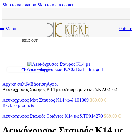
Skip to navigation
Skip to main content
0
item
Menu
SOLD OUT
Click to enlarge
Αρχική σελίδα
Βάφτιση
Αγόρι
Λευκόχρυσος Σταυρός Κ14 με εσταυρωμένο κωδ.ΚΑ021621
Λευκόχρυσος Ματ Σταυρός Κ14 κωδ.101809
360,00
€
Back to products
Λευκόχρυσος Σταυρός Τριάντος Κ14 κωδ.ΤΡ014270
569,00
€
Λευκόχρυσος Σταυρός Κ14 με