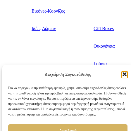
Εικόνες-Κορνίζες
Ιδέες Δώρων
Gift Boxes
Οικογένεια
Γούρια
Διαχείριση Συγκατάθεσης
Mother’s Day
Για να παρέχουμε την καλύτερη εμπειρία, χρησιμοποιούμε τεχνολογίες όπως cookies
για την αποθήκευση ή/και την πρόσβαση σε πληροφορίες συσκευών. Η συγκατάθεση
Valentine’s Day
για τις εν λόγω τεχνολογίες θα μας επιτρέψει να επεξεργαστούμε δεδομένα
προσωπικού χαρακτήρα, όπως συμπεριφορά περιήγησης ή μοναδικά αναγνωριστικά
σε αυτόν τον ιστότοπο. Η μη συγκατάθεση ή η ανάκληση της συγκατάθεσης, μπορεί
να επηρεάσει αρνητικά ορισμένες λειτουργίες και δυνατότητες.
Shopping cart
Close
Sign in
Αποδοχή