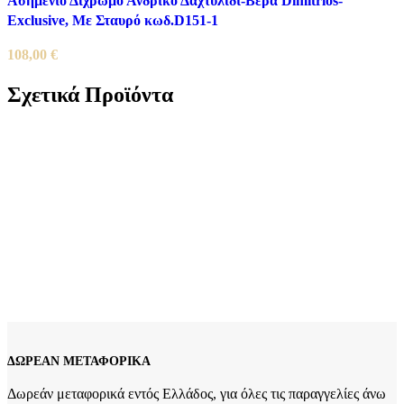
Ασημένιο Δίχρωμο Ανδρικό Δαχτυλίδι-Βέρα Dimitrios-
Exclusive, Mε Σταυρό κωδ.D151-1
108,00
€
Σχετικά Προϊόντα
Xρυσός Ανδρικός Σταυρός Κ14 Λουστρέ κωδ.110028
149,00
€
Xρυσός Δίχρωμος Ανδρικός Ματ Λουστρε Σταυρός Κ14, Με
Εσταυρωμένο κωδ.109991
312,00
€
ΔΩΡΕΑΝ ΜΕΤΑΦΟΡΙΚΑ
Δωρεάν μεταφορικά εντός Ελλάδος, για όλες τις παραγγελίες άνω