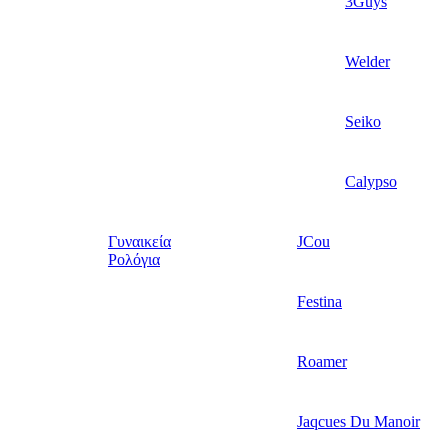
3Guys
Welder
Seiko
Calypso
Γυναικεία
JCou
Ρολόγια
Festina
Roamer
Jaqcues Du Manoir