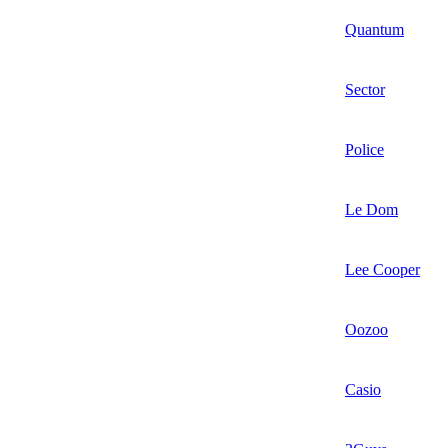
Quantum
Sector
Police
Le Dom
Lee Cooper
Oozoo
Casio