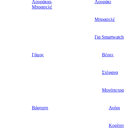
Λουράκια-
Λουράκι
Μπρασελέ
Μπρασελέ
Για Smartwatch
Γάμος
Βέρες
Στέφανα
Μονόπετρα
Βάφτιση
Αγόρι
Κορίτσι