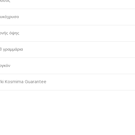
ρυσός
ευκόχρυσο
ονής όψης
8 γραμμάρια
ργκόν
rki Kosmima Guarantee