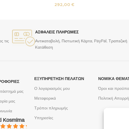
292,00
€
ΑΣΦΑΛΕΙΣ ΠΛΗΡΩΜΕΣ
ς τις
Αντικαταβολή, Πιστωτική Κάρτα, PayPal, Τραπεζική
Kατάθεση
ΕΞΥΠΗΡΈΤΗΣΗ ΠΕΛΑΤΏΝ
ΝΟΜΙΚΆ ΘΈΜΑ
ΡΟΦΟΡΙΕΣ
Ο λογαριασμός μου
Όροι και προϋπο
ατάστημά μας
Μεταφορικά
Πολιτική Απορρ
ορία μας
Τρόποι πληρωμής
οινωνία
Υπηρεσίες
ki Kosmima