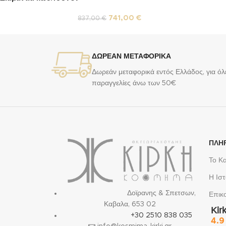
741,00
€
837,00
€
ΔΩΡΕΑΝ ΜΕΤΑΦΟΡΙΚΑ
Δωρεάν μεταφορικά εντός Ελλάδος, για όλε
παραγγελίες άνω των 50€
ΠΛΗ
Το Κ
Η Ιστ
Δοϊρανης & Σπετσων,
Επικ
Καβαλα, 653 02
Kir
+30 2510 838 035
4.9