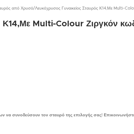
ταυρός από Χρυσό
Λευκόχρυσος Γυναικείος Σταυρός Κ14,Με Multi-Col
 Κ14,Με Multi-Colour Ζιργκόν κω
ων να συνοδεύσουν τον σταυρό της επιλογής σας! Επικοινωνήστε