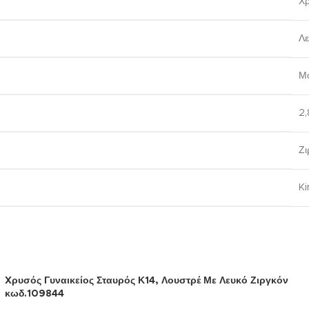
Χ
Λ
Μ
2,
Ζι
Ki
Xρυσός Γυναικείος Σταυρός Κ14, Λουστρέ Με Λευκό Ζιργκόν
κωδ.109844