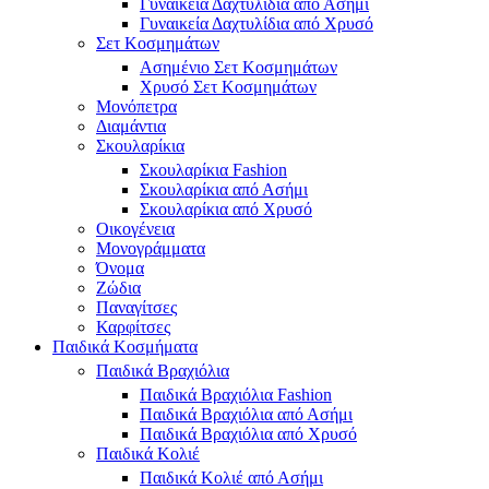
Γυναικεία Δαχτυλίδια από Ασήμι
Γυναικεία Δαχτυλίδια από Χρυσό
Σετ Κοσμημάτων
Ασημένιο Σετ Κοσμημάτων
Χρυσό Σετ Κοσμημάτων
Μονόπετρα
Διαμάντια
Σκουλαρίκια
Σκουλαρίκια Fashion
Σκουλαρίκια από Ασήμι
Σκουλαρίκια από Χρυσό
Οικογένεια
Μονογράμματα
Όνομα
Ζώδια
Παναγίτσες
Καρφίτσες
Παιδικά Κοσμήματα
Παιδικά Βραχιόλια
Παιδικά Βραχιόλια Fashion
Παιδικά Βραχιόλια από Ασήμι
Παιδικά Βραχιόλια από Χρυσό
Παιδικά Κολιέ
Παιδικά Κολιέ από Ασήμι