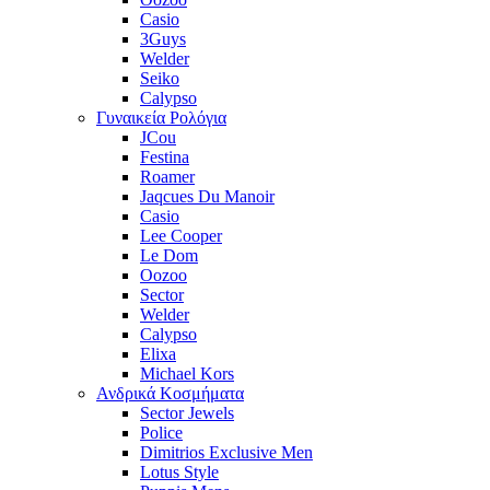
Casio
3Guys
Welder
Seiko
Calypso
Γυναικεία Ρολόγια
JCou
Festina
Roamer
Jaqcues Du Manoir
Casio
Lee Cooper
Le Dom
Oozoo
Sector
Welder
Calypso
Elixa
Michael Kors
Ανδρικά Κοσμήματα
Sector Jewels
Police
Dimitrios Exclusive Men
Lotus Style