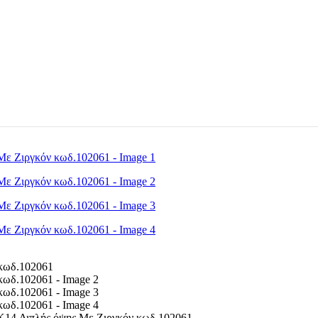
Κ14,Διπλής όψης Με Ζιργκόν κωδ.102061