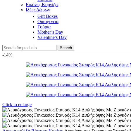
Εικόνες-Κορνίζες
Ιδέες Δώρων
Gift Boxes
Οικογένεια
Γούρια
Mother’s Day
Valentine’s Day
Search
-14%
Click to enlarge
Αρχική σελίδα
Βάφτιση
Κορίτσι
Λευκόχρυσος Γυναικείος Σταυρός 