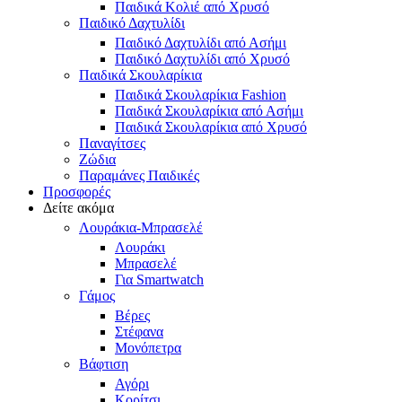
Παιδικά Κολιέ από Χρυσό
Παιδικό Δαχτυλίδι
Παιδικό Δαχτυλίδι από Ασήμι
Παιδικό Δαχτυλίδι από Χρυσό
Παιδικά Σκουλαρίκια
Παιδικά Σκουλαρίκια Fashion
Παιδικά Σκουλαρίκια από Ασήμι
Παιδικά Σκουλαρίκια από Χρυσό
Παναγίτσες
Ζώδια
Παραμάνες Παιδικές
Προσφορές
Δείτε ακόμα
Λουράκια-Μπρασελέ
Λουράκι
Μπρασελέ
Για Smartwatch
Γάμος
Βέρες
Στέφανα
Μονόπετρα
Βάφτιση
Αγόρι
Κορίτσι