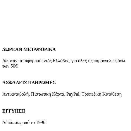
Kirki Kosmima Guarantee
*Διαθέτουμε στο κατάστημα μεγάλη
ποικιλία αλυσίδων κατάλληλων να συνοδεύσουν τον σταυρό
της επιλογής σας! Επικοινωνήστε μαζί μας για να βρούμε τον
καλύτερο συνδυασμό!
4421Κ1
Add to wishlist
Προσθήκη στο καλάθι
Quick view
ΔΩΡΕΑΝ ΜΕΤΑΦΟΡΙΚΑ
Δωρεάν μεταφορικά εντός Ελλάδος, για όλες τις παραγγελίες άνω
των 50€
ΑΣΦΑΛΕΙΣ ΠΛΗΡΩΜΕΣ
Αντικαταβολή, Πιστωτική Κάρτα, PayPal, Τραπεζική Kατάθεση
ΕΓΓΥΗΣΗ
Δίπλα σας από το 1996