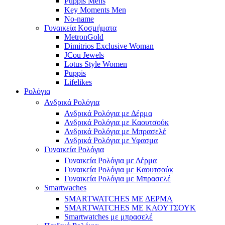
Puppis Mens
Key Moments Men
No-name
Γυναικεία Κοσμήματα
MetronGold
Dimitrios Exclusive Woman
JCou Jewels
Lotus Style Women
Puppis
Lifelikes
Ρολόγια
Ανδρικά Ρολόγια
Ανδρικά Ρολόγια με Δέρμα
Ανδρικά Ρολόγια με Καουτσούκ
Ανδρικά Ρολόγια με Μπρασελέ
Ανδρικά Ρολόγια με Υφασμα
Γυναικεία Ρολόγια
Γυναικεία Ρολόγια με Δέρμα
Γυναικεία Ρολόγια με Καουτσούκ
Γυναικεία Ρολόγια με Μπρασελέ
Smartwaches
SMARTWATCHES ΜΕ ΔΕΡΜΑ
SMARTWATCHES ΜΕ ΚΑΟΥΤΣΟΥΚ
Smartwatches με μπρασελέ