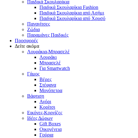
Παιδικά Σκουλαρίκια
Παιδικά Σκουλαρίκια Fashion
Παιδικά Σκουλαρίκια από Ασήμι
Παιδικά Σκουλαρίκια από Χρυσό
Παναγίτσες
Ζώδια
Παραμάνες Παιδικές
Προσφορές
Δείτε ακόμα
Λουράκια-Μπρασελέ
Λουράκι
Μπρασελέ
Για Smartwatch
Γάμος
Βέρες
Στέφανα
Μονόπετρα
Βάφτιση
Αγόρι
Κορίτσι
Εικόνες-Κορνίζες
Ιδέες Δώρων
Gift Boxes
Οικογένεια
Γούρια