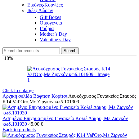
Εικόνες-Κορνίζες
Ιδέες Δώρων
Gift Boxes
Οικογένεια
Γούρια
Mother’s Day
Valentine’s Day
Search
-18%
Click to enlarge
Αρχική σελίδα
Βάφτιση
Κορίτσι
Λευκόχρυσος Γυναικείος Σταυρός
Κ14 Val’Oro,Με Ζιργκόν κωδ.101909
Ασημένιο Επιχρυσωμένο Γυναικείο Κολιέ Δάκρυ, Με Ζιργκόν
κωδ.101930
45,00
€
Back to products