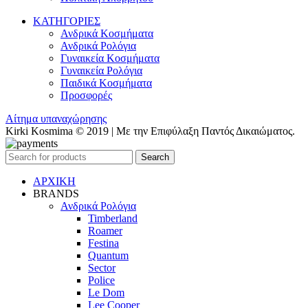
ΚΑΤΗΓΟΡΙΕΣ
Ανδρικά Κοσμήματα
Ανδρικά Ρολόγια
Γυναικεία Κοσμήματα
Γυναικεία Ρολόγια
Παιδικά Κοσμήματα
Προσφορές
Αίτημα υπαναχώρησης
Kirki Kosmima © 2019 | Με την Επιφύλαξη Παντός Δικαιώματος.
Search
ΑΡΧΙΚΗ
BRANDS
Ανδρικά Ρολόγια
Timberland
Roamer
Festina
Quantum
Sector
Police
Le Dom
Lee Cooper