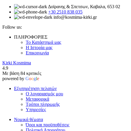
Δοϊρανης & Σπετσων, Καβαλα, 653 02
+30 2510 838 035
info@kosmima-kirki.gr
Follow us:
ΠΛΗΡΟΦΟΡΙΕΣ
Το Κατάστημά μας
Η Ιστορία μας
Επικοινωνία
Kirki Kosmima
4.9
Με βάση 84 κριτικές
powered by
G
o
o
g
l
e
Εξυπηρέτηση πελατών
Ο λογαριασμός μου
Μεταφορικά
Τρόποι πληρωμής
Υπηρεσίες
Νομικά θέματα
Όροι και προϋποθέσεις
Πολιτική Απορρήτου