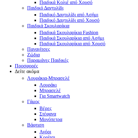
Παιδικά Κολιέ από Χρυσό
Παιδικό Δαχτυλίδι
Παιδικό Δαχτυλίδι από Ασήμι
Παιδικό Δαχτυλίδι από Χρυσό
Παιδικά Σκουλαρίκια
Παιδικά Σκουλαρίκια Fashion
Παιδικά Σκουλαρίκια από Ασήμι
Παιδικά Σκουλαρίκια από Χρυσό
Παναγίτσες
Ζώδια
Παραμάνες Παιδικές
Προσφορές
Δείτε ακόμα
Λουράκια-Μπρασελέ
Λουράκι
Μπρασελέ
Για Smartwatch
Γάμος
Βέρες
Στέφανα
Μονόπετρα
Βάφτιση
Αγόρι
Κορίτσι