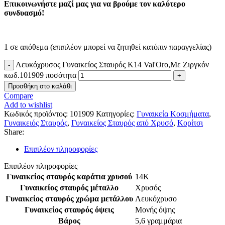
Επικοινωνήστε μαζί μας για να βρούμε τον καλύτερο
συνδυασμό!
1 σε απόθεμα (επιπλέον μπορεί να ζητηθεί κατόπιν παραγγελίας)
Λευκόχρυσος Γυναικείος Σταυρός Κ14 Val'Oro,Με Ζιργκόν
κωδ.101909 ποσότητα
Προσθήκη στο καλάθι
Compare
Add to wishlist
Κωδικός προϊόντος:
101909
Κατηγορίες:
Γυναικεία Κοσμήματα
,
Γυναικειός Σταυρός
,
Γυναικείος Σταυρός από Χρυσό
,
Κορίτσι
Share:
Επιπλέον πληροφορίες
Επιπλέον πληροφορίες
Γυναικείος σταυρός καράτια χρυσού
14Κ
Γυναικείος σταυρός μέταλλο
Χρυσός
Γυναικείος σταυρός χρώμα μετάλλου
Λευκόχρυσο
Γυναικείος σταυρός όψεις
Μονής όψης
Βάρος
5,6 γραμμάρια