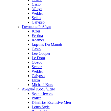
Casio
3Guys
Welder
Seiko
Calypso
Γυναικεία Ρολόγια
JCou
Festina
Roamer
Jaqcues Du Manoir
Casio
Lee Cooper
Le Dom
Oozoo
Sector
Welder
Calypso
Elixa
Michael Kors
Ανδρικά Κοσμήματα
Sector Jewels
Police
Dimitrios Exclusive Men
Lotus Style