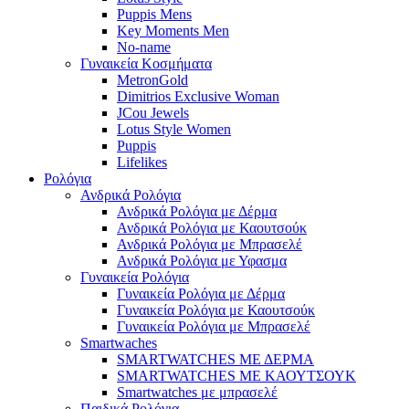
Puppis Mens
Key Moments Men
No-name
Γυναικεία Κοσμήματα
MetronGold
Dimitrios Exclusive Woman
JCou Jewels
Lotus Style Women
Puppis
Lifelikes
Ρολόγια
Ανδρικά Ρολόγια
Ανδρικά Ρολόγια με Δέρμα
Ανδρικά Ρολόγια με Καουτσούκ
Ανδρικά Ρολόγια με Μπρασελέ
Ανδρικά Ρολόγια με Υφασμα
Γυναικεία Ρολόγια
Γυναικεία Ρολόγια με Δέρμα
Γυναικεία Ρολόγια με Καουτσούκ
Γυναικεία Ρολόγια με Μπρασελέ
Smartwaches
SMARTWATCHES ΜΕ ΔΕΡΜΑ
SMARTWATCHES ΜΕ ΚΑΟΥΤΣΟΥΚ
Smartwatches με μπρασελέ
Παιδικά Ρολόγια