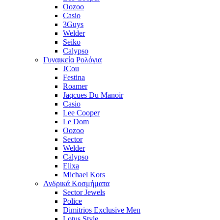
Oozoo
Casio
3Guys
Welder
Seiko
Calypso
Γυναικεία Ρολόγια
JCou
Festina
Roamer
Jaqcues Du Manoir
Casio
Lee Cooper
Le Dom
Oozoo
Sector
Welder
Calypso
Elixa
Michael Kors
Ανδρικά Κοσμήματα
Sector Jewels
Police
Dimitrios Exclusive Men
Lotus Style