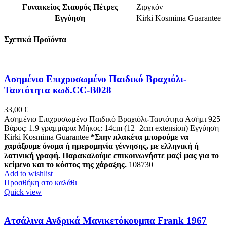
Γυναικείος Σταυρός Πέτρες
Ζιργκόν
Εγγύηση
Kirki Kosmima Guarantee
Σχετικά Προϊόντα
Ασημένιο Επιχρυσωμένο Παιδικό Βραχιόλι-
Ταυτότητα κωδ.CC-B028
33,00
€
Ασημένιο Επιχρυσωμένο Παιδικό Βραχιόλι-Ταυτότητα Ασήμι 925
Βάρος: 1.9 γραμμάρια Μήκος: 14cm (12+2cm extension) Εγγύηση
Kirki Kosmima Guarantee
*Στην πλακέτα μπορούμε να
χαράξουμε όνομα ή ημερομηνία γέννησης, με ελληνική ή
λατινική γραφή. Παρακαλούμε επικοινωνήστε μαζί μας για το
κείμενο και το κόστος της χάραξης.
108730
Add to wishlist
Προσθήκη στο καλάθι
Quick view
Ατσάλινα Ανδρικά Μανικετόκουμπα Frank 1967