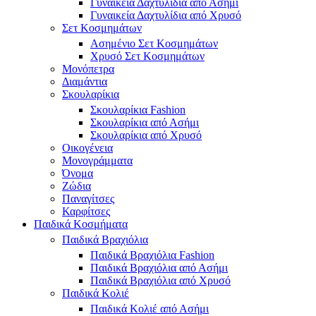
Γυναικεία Δαχτυλίδια από Ασήμι
Γυναικεία Δαχτυλίδια από Χρυσό
Σετ Κοσμημάτων
Ασημένιο Σετ Κοσμημάτων
Χρυσό Σετ Κοσμημάτων
Μονόπετρα
Διαμάντια
Σκουλαρίκια
Σκουλαρίκια Fashion
Σκουλαρίκια από Ασήμι
Σκουλαρίκια από Χρυσό
Οικογένεια
Μονογράμματα
Όνομα
Ζώδια
Παναγίτσες
Καρφίτσες
Παιδικά Κοσμήματα
Παιδικά Βραχιόλια
Παιδικά Βραχιόλια Fashion
Παιδικά Βραχιόλια από Ασήμι
Παιδικά Βραχιόλια από Χρυσό
Παιδικά Κολιέ
Παιδικά Κολιέ από Ασήμι