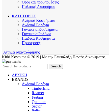
Όροι και προϋποθέσεις
Πολιτική Απορρήτου
ΚΑΤΗΓΟΡΙΕΣ
Ανδρικά Κοσμήματα
Ανδρικά Ρολόγια
Γυναικεία Κοσμήματα
Γυναικεία Ρολόγια
Παιδικά Κοσμήματα
Προσφορές
Αίτημα υπαναχώρησης
Kirki Kosmima © 2019 | Με την Επιφύλαξη Παντός Δικαιώματος.
Search
ΑΡΧΙΚΗ
BRANDS
Ανδρικά Ρολόγια
Timberland
Roamer
Festina
Quantum
Sector
Police