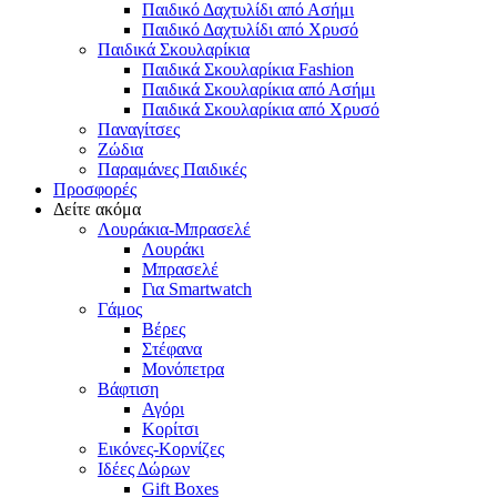
Παιδικό Δαχτυλίδι από Ασήμι
Παιδικό Δαχτυλίδι από Χρυσό
Παιδικά Σκουλαρίκια
Παιδικά Σκουλαρίκια Fashion
Παιδικά Σκουλαρίκια από Ασήμι
Παιδικά Σκουλαρίκια από Χρυσό
Παναγίτσες
Ζώδια
Παραμάνες Παιδικές
Προσφορές
Δείτε ακόμα
Λουράκια-Μπρασελέ
Λουράκι
Μπρασελέ
Για Smartwatch
Γάμος
Βέρες
Στέφανα
Μονόπετρα
Βάφτιση
Αγόρι
Κορίτσι
Εικόνες-Κορνίζες
Ιδέες Δώρων
Gift Boxes