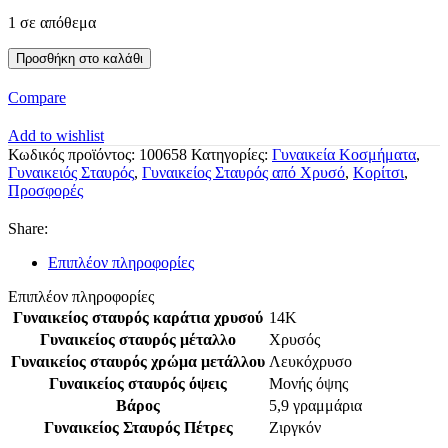
1 σε απόθεμα
Λευκόχρυσος
Προσθήκη στο καλάθι
Γυναικείος
Σταυρός
Compare
Κ14
με
Add to wishlist
Άσπρα
Κωδικός προϊόντος:
100658
Κατηγορίες:
Γυναικεία Κοσμήματα
,
Ζιργκόν
Γυναικειός Σταυρός
,
Γυναικείος Σταυρός από Χρυσό
,
Κορίτσι
,
κωδ.100658
Προσφορές
ποσότητα
Share:
Επιπλέον πληροφορίες
Επιπλέον πληροφορίες
Γυναικείος σταυρός καράτια χρυσού
14Κ
Γυναικείος σταυρός μέταλλο
Χρυσός
Γυναικείος σταυρός χρώμα μετάλλου
Λευκόχρυσο
Γυναικείος σταυρός όψεις
Μονής όψης
Βάρος
5,9 γραμμάρια
Γυναικείος Σταυρός Πέτρες
Ζιργκόν