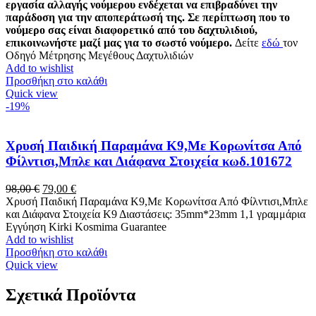
εργασία αλλαγής νούμερου ενδέχεται να επιβραδύνει την
παράδοση για την αποπεράτωσή της. Σε περίπτωση που το
νούμερο σας είναι διαφορετικό από του δαχτυλιδιού,
επικοινωνήστε μαζί μας για το σωστό νούμερο.
Δείτε
εδώ
τον
Οδηγό Μέτρησης Μεγέθους Δαχτυλιδιών
Add to wishlist
Προσθήκη στο καλάθι
Quick view
-19%
Χρυσή Παιδική Παραμάνα K9,Με Κορωνίτσα Από
Φίλντισι,Μπλε και Διάφανα Στοιχεία κωδ.101672
Original
Η
98,00
€
79,00
€
price
τρέχουσα
Χρυσή Παιδική Παραμάνα K9,Με Κορωνίτσα Από Φίλντισι,Μπλε
was:
τιμή
και Διάφανα Στοιχεία Κ9 Διαστάσεις: 35mm*23mm 1,1 γραμμάρια
98,00 €.
είναι:
Εγγύηση Kirki Kosmima Guarantee
79,00 €.
Add to wishlist
Προσθήκη στο καλάθι
Quick view
Σχετικά Προϊόντα