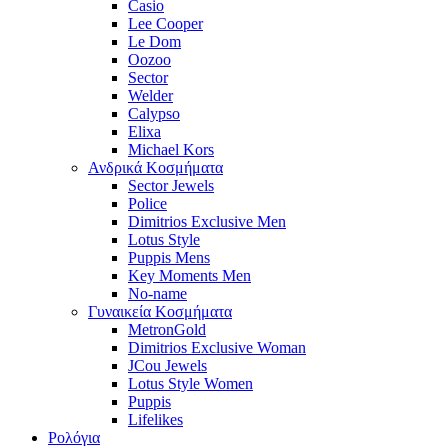
Casio
Lee Cooper
Le Dom
Oozoo
Sector
Welder
Calypso
Elixa
Michael Kors
Ανδρικά Κοσμήματα
Sector Jewels
Police
Dimitrios Exclusive Men
Lotus Style
Puppis Mens
Key Moments Men
No-name
Γυναικεία Κοσμήματα
MetronGold
Dimitrios Exclusive Woman
JCou Jewels
Lotus Style Women
Puppis
Lifelikes
Ρολόγια