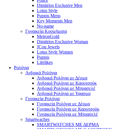
Police
Dimitrios Exclusive Men
Lotus Style
Puppis Mens
Key Moments Men
No-name
Γυναικεία Κοσμήματα
MetronGold
Dimitrios Exclusive Woman
JCou Jewels
Lotus Style Women
Puppis
Lifelikes
Ρολόγια
Ανδρικά Ρολόγια
Ανδρικά Ρολόγια με Δέρμα
Ανδρικά Ρολόγια με Καουτσούκ
Ανδρικά Ρολόγια με Μπρασελέ
Ανδρικά Ρολόγια με Υφασμα
Γυναικεία Ρολόγια
Γυναικεία Ρολόγια με Δέρμα
Γυναικεία Ρολόγια με Καουτσούκ
Γυναικεία Ρολόγια με Μπρασελέ
Smartwaches
SMARTWATCHES ΜΕ ΔΕΡΜΑ