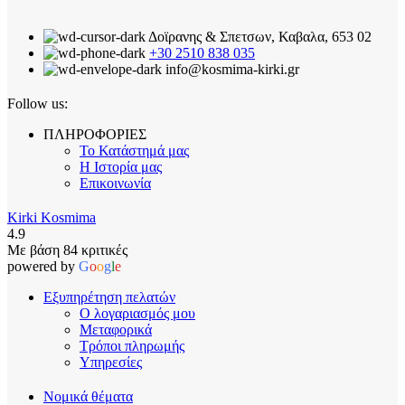
Δοϊρανης & Σπετσων, Καβαλα, 653 02
+30 2510 838 035
info@kosmima-kirki.gr
Follow us:
ΠΛΗΡΟΦΟΡΙΕΣ
Το Κατάστημά μας
Η Ιστορία μας
Επικοινωνία
Kirki Kosmima
4.9
Με βάση 84 κριτικές
powered by
G
o
o
g
l
e
Εξυπηρέτηση πελατών
Ο λογαριασμός μου
Μεταφορικά
Τρόποι πληρωμής
Υπηρεσίες
Νομικά θέματα