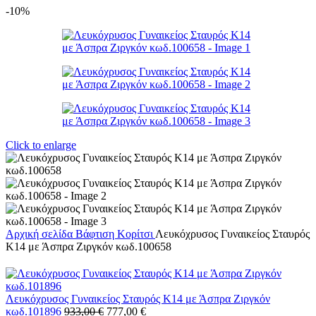
-10%
Click to enlarge
Αρχική σελίδα
Βάφτιση
Κορίτσι
Λευκόχρυσος Γυναικείος Σταυρός
Κ14 με Άσπρα Ζιργκόν κωδ.100658
Λευκόχρυσος Γυναικείος Σταυρός Κ14 με Άσπρα Ζιργκόν
Original
Η
κωδ.101896
933,00
€
777,00
€