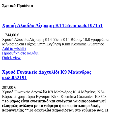
Σχετικά Προϊόντα
Χρυσή Αλυσίδα Δίχρωμη Κ14 55cm κωδ.107151
1.744,00
€
Χρυσή Αλυσίδα Δίχρωμη Κ14 55cm Κ14 Βάρος: 10.0 γραμμάρια
Μήκος: 55cm Πάχος: 5mm Εγγύηση Kirki Kosmima Guarantee
Add to wishlist
Προσθήκη στο καλάθι
Quick view
Χρυσό Γυναικείο Δαχτυλίδι Κ9 Μαίανδρος
κωδ.052191
297,00
€
Χρυσό Γυναικείο Δαχτυλίδι Κ9 Μαίανδρος K14 Μέγεθος: Ν54
Βάρος: 2 γραμμάρια Εγγύηση Kirki Kosmima Guarantee 108758
*Το βάρος είναι ενδεικτικό και ενδέχεται να διαφοροποιηθεί
ελαφρώς ανάλογα με το νούμερο ή σε περίπτωση ειδικής
παραγγελίας
**Το δακτυλίδι παραδίδεται στο νούμερο σας. Η