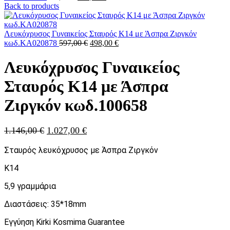
price
τρέχουσα
Back to products
was:
τιμή
933,00 €.
είναι:
777,00 €.
Λευκόχρυσος Γυναικείος Σταυρός Κ14 με Άσπρα Ζιργκόν
Original
Η
κωδ.ΚΑ020878
597,00
€
498,00
€
price
τρέχουσα
was:
τιμή
Λευκόχρυσος Γυναικείος
597,00 €.
είναι:
498,00 €.
Σταυρός Κ14 με Άσπρα
Ζιργκόν κωδ.100658
Original
Η
1.146,00
€
1.027,00
€
price
τρέχουσα
Σταυρός λευκόχρυσος με Άσπρα Ζιργκόν
was:
τιμή
1.146,00 €.
είναι:
K14
1.027,00 €.
5,9 γραμμάρια
Διαστάσεις: 35*18mm
Εγγύηση Kirki Kosmima Guarantee