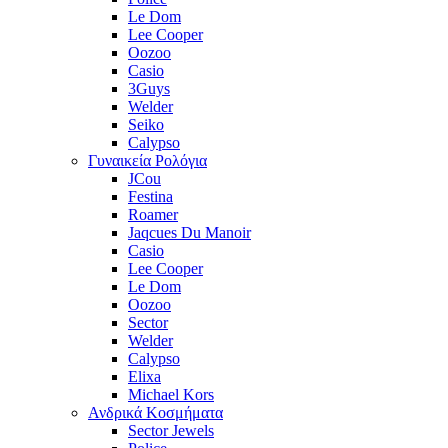
Le Dom
Lee Cooper
Oozoo
Casio
3Guys
Welder
Seiko
Calypso
Γυναικεία Ρολόγια
JCou
Festina
Roamer
Jaqcues Du Manoir
Casio
Lee Cooper
Le Dom
Oozoo
Sector
Welder
Calypso
Elixa
Michael Kors
Ανδρικά Κοσμήματα
Sector Jewels