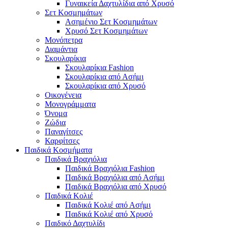
Γυναικεία Δαχτυλίδια από Χρυσό
Σετ Κοσμημάτων
Ασημένιο Σετ Κοσμημάτων
Χρυσό Σετ Κοσμημάτων
Μονόπετρα
Διαμάντια
Σκουλαρίκια
Σκουλαρίκια Fashion
Σκουλαρίκια από Ασήμι
Σκουλαρίκια από Χρυσό
Οικογένεια
Μονογράμματα
Όνομα
Ζώδια
Παναγίτσες
Καρφίτσες
Παιδικά Κοσμήματα
Παιδικά Βραχιόλια
Παιδικά Βραχιόλια Fashion
Παιδικά Βραχιόλια από Ασήμι
Παιδικά Βραχιόλια από Χρυσό
Παιδικά Κολιέ
Παιδικά Κολιέ από Ασήμι
Παιδικά Κολιέ από Χρυσό
Παιδικό Δαχτυλίδι