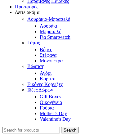
Παραμάνες Παιδικές
Προσφορές
Δείτε ακόμα
Λουράκια-Μπρασελέ
Λουράκι
Μπρασελέ
Για Smartwatch
Γάμος
Βέρες
Στέφανα
Μονόπετρα
Βάφτιση
Αγόρι
Κορίτσι
Εικόνες-Κορνίζες
Ιδέες Δώρων
Gift Boxes
Οικογένεια
Γούρια
Mother’s Day
Valentine’s Day
Search