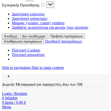
Εμπορικής
Εμπορικής Προώθησης
Προώθησης
Διαχείριση επιλογών
Διαχείριση υπηρεσιών
Manage {vendor_count} vendors
Διαβάστε περισσότερα για αυτούς τους σκοπούς
Αποδοχή
Δεν αποδέχομαι
Προβολή προτιμήσεων
Προβολή προτιμήσεων
Αποθήκευση προτιμήσεων
Πολιτική Cookies
Πολιτική απορρήτου
Skip to navigation
Skip to main content
Δωρεάν Μεταφορικά για παραγγελίες άνω των 50€
Login / Register
0
Wishlist
0
items
/
0,00
€
Menu