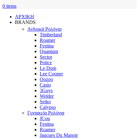
0
items
ΑΡΧΙΚΗ
BRANDS
Ανδρικά Ρολόγια
Timberland
Roamer
Festina
Quantum
Sector
Police
Le Dom
Lee Cooper
Oozoo
Casio
3Guys
Welder
Seiko
Calypso
Γυναικεία Ρολόγια
JCou
Festina
Roamer
Jaqcues Du Manoir