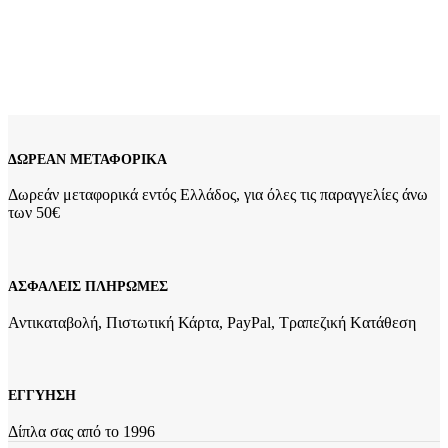
ποικιλία αλυσίδων κατάλληλων να συνοδεύσουν τον σταυρό
της επιλογής σας! Επικοινωνήστε μαζί μας για να βρούμε τον
καλύτερο συνδυασμό!
4421Κ1
Add to wishlist
Προσθήκη στο καλάθι
Quick view
ΔΩΡΕΑΝ ΜΕΤΑΦΟΡΙΚΑ
Δωρεάν μεταφορικά εντός Ελλάδος, για όλες τις παραγγελίες άνω
των 50€
ΑΣΦΑΛΕΙΣ ΠΛΗΡΩΜΕΣ
Αντικαταβολή, Πιστωτική Κάρτα, PayPal, Τραπεζική Kατάθεση
ΕΓΓΥΗΣΗ
Δίπλα σας από το 1996