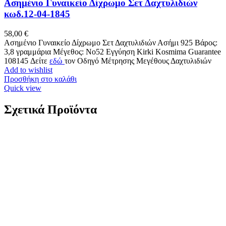
Ασημένιο Γυναικείο Δίχρωμο Σετ Δαχτυλιδιών
κωδ.12-04-1845
58,00
€
Ασημένιο Γυναικείο Δίχρωμο Σετ Δαχτυλιδιών Ασήμι 925 Βάρος:
3,8 γραμμάρια Μέγεθος: No52 Εγγύηση Kirki Kosmima Guarantee
108145 Δείτε
εδώ
τον Οδηγό Μέτρησης Μεγέθους Δαχτυλιδιών
Add to wishlist
Προσθήκη στο καλάθι
Quick view
Σχετικά Προϊόντα
Xρυσός Γυναικείος Σταυρός Κ14, Λουστρέ Με
Λευκό Ζιργκόν κωδ.109844
292,00
€
Xρυσός Γυναικείος Σταυρός Κ14, Λουστρέ Με Λευκό Ζιργκόν
K14 Βάρος: 1,5 γραμμάρια Διαστάσεις : 28*16*1mm Εγγύηση
Kirki Kosmima Guarantee
*Διαθέτουμε στο κατάστημα μεγάλη
ποικιλία αλυσίδων κατάλληλων να συνοδεύσουν τον σταυρό