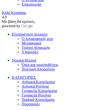
Επικοινωνία
Kirki Kosmima
4.9
Με βάση 84 κριτικές
powered by
G
o
o
g
l
e
Εξυπηρέτηση πελατών
Ο λογαριασμός μου
Μεταφορικά
Τρόποι πληρωμής
Υπηρεσίες
Νομικά θέματα
Όροι και προϋποθέσεις
Πολιτική Απορρήτου
ΚΑΤΗΓΟΡΙΕΣ
Ανδρικά Κοσμήματα
Ανδρικά Ρολόγια
Γυναικεία Κοσμήματα
Γυναικεία Ρολόγια
Παιδικά Κοσμήματα
Προσφορές