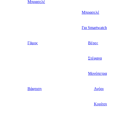
Μπρασελέ
Μπρασελέ
Για Smartwatch
Γάμος
Βέρες
Στέφανα
Μονόπετρα
Βάφτιση
Αγόρι
Κορίτσι