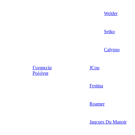
Welder
Seiko
Calypso
Γυναικεία
JCou
Ρολόγια
Festina
Roamer
Jaqcues Du Manoir