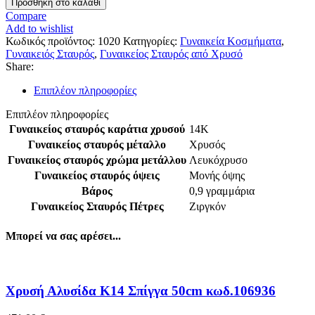
Προσθήκη στο καλάθι
Compare
Add to wishlist
Κωδικός προϊόντος:
1020
Κατηγορίες:
Γυναικεία Κοσμήματα
,
Γυναικειός Σταυρός
,
Γυναικείος Σταυρός από Χρυσό
Share:
Επιπλέον πληροφορίες
Επιπλέον πληροφορίες
Γυναικείος σταυρός καράτια χρυσού
14Κ
Γυναικείος σταυρός μέταλλο
Χρυσός
Γυναικείος σταυρός χρώμα μετάλλου
Λευκόχρυσο
Γυναικείος σταυρός όψεις
Μονής όψης
Βάρος
0,9 γραμμάρια
Γυναικείος Σταυρός Πέτρες
Ζιργκόν
Μπορεί να σας αρέσει...
Χρυσή Αλυσίδα Κ14 Σπίγγα 50cm κωδ.106936