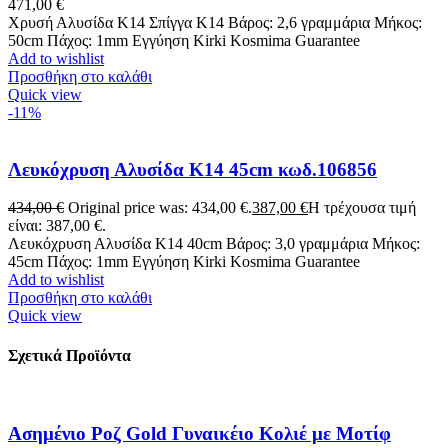
471,00
€
Χρυσή Αλυσίδα Κ14 Σπίγγα K14 Βάρος: 2,6 γραμμάρια Μήκος:
50cm Πάχος: 1mm Εγγύηση Kirki Kosmima Guarantee
Add to wishlist
Προσθήκη στο καλάθι
Quick view
-11%
Λευκόχρυση Αλυσίδα Κ14 45cm κωδ.106856
434,00
€
Original price was: 434,00 €.
387,00
€
Η τρέχουσα τιμή
είναι: 387,00 €.
Λευκόχρυση Αλυσίδα Κ14 40cm Βάρος: 3,0 γραμμάρια Μήκος:
45cm Πάχος: 1mm Εγγύηση Kirki Kosmima Guarantee
Add to wishlist
Προσθήκη στο καλάθι
Quick view
Σχετικά Προϊόντα
Ασημένιο Ροζ Gold Γυναικέιο Κολιέ με Μοτίφ