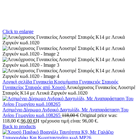
Click to enlarge
Αρχική σελίδα
Γυναικεία Κοσμήματα
Γυναικειός Σταυρός
Γυναικείος Σταυρός από Χρυσό
Λευκόχρυσος Γυναικείος Λουστρέ
Σταυρός Κ14 με Λευκά Ζιργκόν κωδ.1020
Ασημένιο Δίχρωμο Ανδρικό Δαχτυλίδι, Με Αναπαράσταση Του
Αγίου Γεωργίου κωδ.108265
118,00
€
Original price was:
118,00 €.
96,00
€
Η τρέχουσα τιμή είναι: 96,00 €.
Back to products