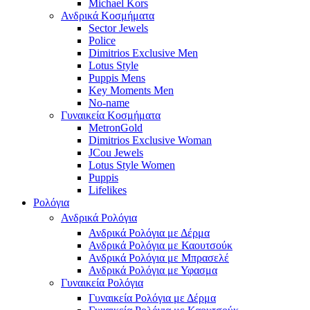
Michael Kors
Ανδρικά Κοσμήματα
Sector Jewels
Police
Dimitrios Exclusive Men
Lotus Style
Puppis Mens
Key Moments Men
No-name
Γυναικεία Κοσμήματα
MetronGold
Dimitrios Exclusive Woman
JCou Jewels
Lotus Style Women
Puppis
Lifelikes
Ρολόγια
Ανδρικά Ρολόγια
Ανδρικά Ρολόγια με Δέρμα
Ανδρικά Ρολόγια με Καουτσούκ
Ανδρικά Ρολόγια με Μπρασελέ
Ανδρικά Ρολόγια με Υφασμα
Γυναικεία Ρολόγια
Γυναικεία Ρολόγια με Δέρμα