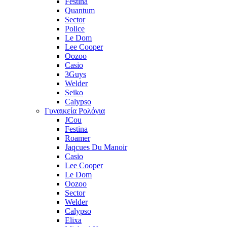
Festina
Quantum
Sector
Police
Le Dom
Lee Cooper
Oozoo
Casio
3Guys
Welder
Seiko
Calypso
Γυναικεία Ρολόγια
JCou
Festina
Roamer
Jaqcues Du Manoir
Casio
Lee Cooper
Le Dom
Oozoo
Sector
Welder
Calypso
Elixa